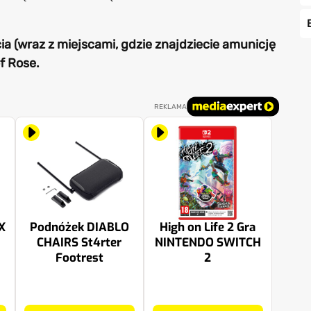
ia (wraz z miejscami, gdzie znajdziecie amunicję
f Rose.
REKLAMA
X
Podnóżek DIABLO
High on Life 2 Gra
CHAIRS St4rter
NINTENDO SWITCH
Footrest
2
199.99 zł
224.99 zł