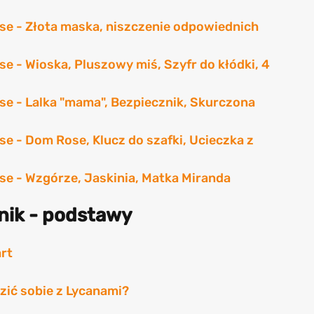
ose - Złota maska, niszczenie odpowiednich
se - Wioska, Pluszowy miś, Szyfr do kłódki, 4
ose - Lalka "mama", Bezpiecznik, Skurczona
se - Dom Rose, Klucz do szafki, Ucieczka z
ose - Wzgórze, Jaskinia, Matka Miranda
dnik - podstawy
art
adzić sobie z Lycanami?