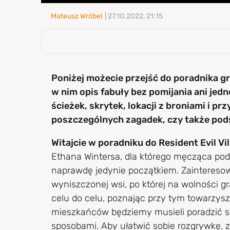
Mateusz Wróbel
| 27.10.2022, 21:15
Poniżej możecie przejść do poradnika 
w nim opis fabuły bez pomijania ani jed
ścieżek, skrytek, lokacji z broniami i p
poszczególnych zagadek, czy także pod
Witajcie w poradniku do Resident Evil Vi
Ethana Wintersa, dla którego męcząca po
naprawdę jedynie początkiem. Zainteresowa
wyniszczonej wsi, po której na wolności gr
celu do celu, poznając przy tym towarzy
mieszkańców będziemy musieli poradzić s
sposobami. Aby ułatwić sobie rozgrywkę,