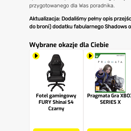
przygotowanego dla Was poradnika.
Aktualizacja: Dodaliśmy pełny opis przejśc
do broni) dodatku fabularnego Shadows o
Wybrane okazje dla Ciebie
Fotel gamingowy
Pragmata Gra XBO
FURY Shinai S4
SERIES X
Czarny
459 zł
229.89 zł