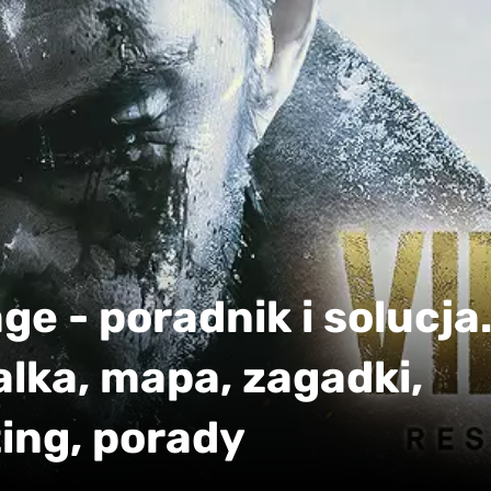
age - poradnik i solucja
alka, mapa, zagadki,
ing, porady