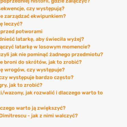
 poprzedniej historii, gdzie załączyć?
nsekwencje, czy występują?
nie zarządzać ekwipunkiem?
ię leczyć?
ę przed potworami
odnieść latarkę, aby świeciła wyżej?
 załączyć latarkę w losowym momencie?
, czyli jak nie pominąć żadnego przedmiotu?
e broni do skrótów, jak to zrobić?
się wrogów, czy występuje?
, czy występuje bardzo często?
ry, jak to zrobić?
ki/wazony, jak rozwalić i dlaczego warto to
laczego warto ją zwiększyć?
i Dimitrescu - jak z nimi walczyć?