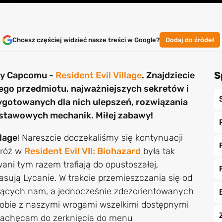
Chcesz częściej widzieć nasze treści w Google?
Dodaj do źródeł
S
gry Capcomu -
Resident Evil Village
. Znajdziecie
nego przedmiotu, najważniejszych sekretów i
rzygotowanych dla nich ulepszeń, rozwiązania
stawowych mechanik. Miłej zabawy!
llage
! Nareszcie doczekaliśmy się kontynuacji
dróż w
Resident Evil VII: Biohazard
była tak
ni tym razem trafiają do opustoszałej,
asują Lycanie. W trakcie przemieszczania się od
szących nam, a jednocześnie zdezorientowanych
obie z naszymi wrogami wszelkimi dostępnymi
 zachęcam do zerknięcia do menu