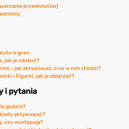
ytwarzanie przedmiotów)
zedmioty
aluta w grze
e, jak je zdobyć?
aries - jak aktywować, o co w nim chodzi?
orki i Figurki, jak je obejrzeć?
y i pytania
ile godzin?
 i kiedy aktywować?
sy, czy występują?