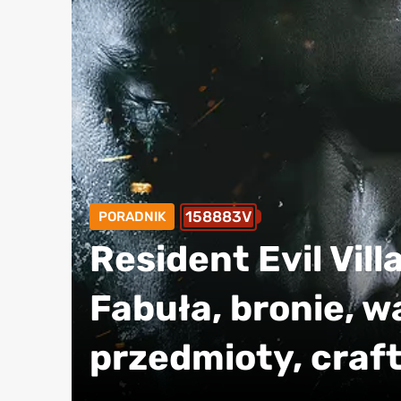
158883V
PORADNIK
Resident Evil Vill
Fabuła, bronie, w
przedmioty, craft