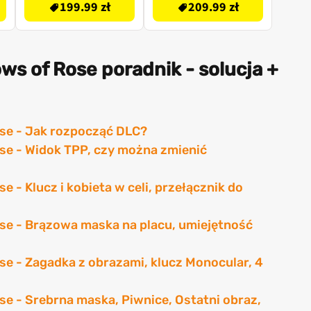
199.99 zł
209.99 zł
ows of Rose poradnik - solucja +
ose - Jak rozpocząć DLC?
ose - Widok TPP, czy można zmienić
e - Klucz i kobieta w celi, przełącznik do
ose - Brązowa maska na placu, umiejętność
se - Zagadka z obrazami, klucz Monocular, 4
se - Srebrna maska, Piwnice, Ostatni obraz,