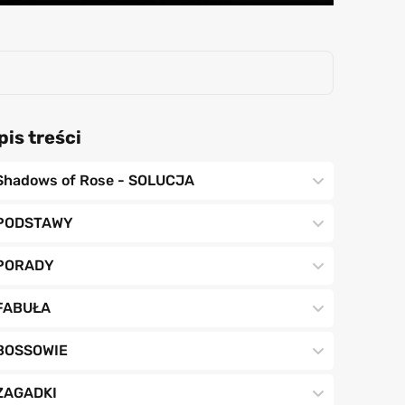
pis treści
Shadows of Rose - SOLUCJA
PODSTAWY
PORADY
FABUŁA
BOSSOWIE
ZAGADKI