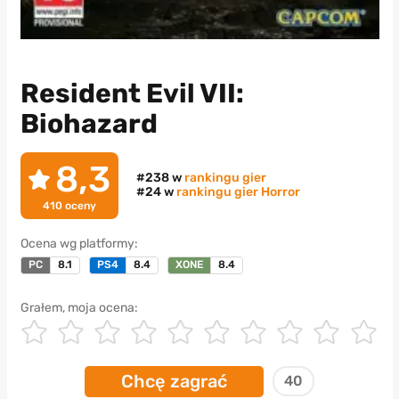
Resident Evil VII:
Biohazard
8,3
#238 w
rankingu gier
#24 w
rankingu gier Horror
410
oceny
Ocena wg platformy:
PC
8.1
PS4
8.4
XONE
8.4
Grałem, moja ocena:
Chcę zagrać
40