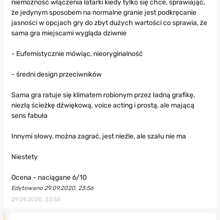
niemożność włączenia latarki kiedy tylko się chce, sprawiając,
że jedynym sposobem na normalne granie jest podkręcanie
jasności w opcjach gry do zbyt dużych wartości co sprawia, że
sama gra miejscami wygląda dziwnie
- Eufemistycznie mówiąc, nieoryginalność
- średni design przeciwników
Sama gra ratuje się klimatem robionym przez ładną grafikę,
niezłą ścieżkę dźwiękową, voice acting i prostą, ale mającą
sens fabuła
Innymi słowy, można zagrać, jest nieźle, ale szału nie ma
Niestety
Ocena - naciągane 6/10
Edytowano 29.09.2020, 23:56
29.09.2020, 23:55