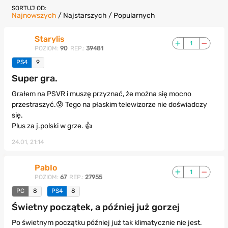
SORTUJ OD:
Najnowszych
/
Najstarszych
/
Popularnych
Starylis
1
POZIOM:
90
REP.:
39481
PS4
9
Super gra.
Grałem na PSVR i muszę przyznać, że można się mocno
przestraszyć.😰 Tego na płaskim telewizorze nie doświadczy
się.
Plus za j.polski w grze. 👍
24.01, 21:14
PabIo
1
POZIOM:
67
REP.:
27955
PC
8
PS4
8
Świetny początek, a później już gorzej
Po świetnym początku później już tak klimatycznie nie jest.