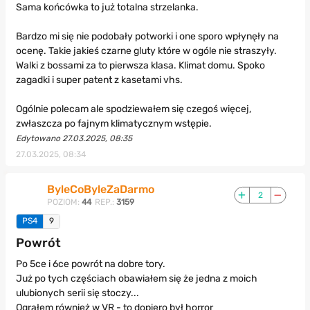
Sama końcówka to już totalna strzelanka.
Bardzo mi się nie podobały potworki i one sporo wpłynęły na
ocenę. Takie jakieś czarne gluty które w ogóle nie straszyły.
Walki z bossami za to pierwsza klasa. Klimat domu. Spoko
zagadki i super patent z kasetami vhs.
Ogólnie polecam ale spodziewałem się czegoś więcej,
zwłaszcza po fajnym klimatycznym wstępie.
Edytowano 27.03.2025, 08:35
27.03.2025, 08:34
ByleCoByleZaDarmo
2
POZIOM:
44
REP.:
3159
PS4
9
Powrót
Po 5ce i 6ce powrót na dobre tory.
Już po tych częściach obawiałem się że jedna z moich
ulubionych serii się stoczy...
Ograłem również w VR - to dopiero był horror