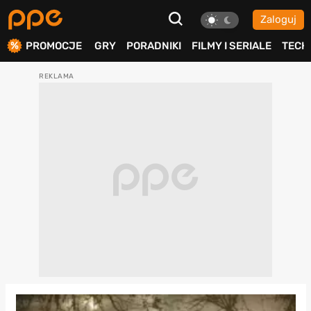
Zaloguj
ierdź
PROMOCJE
GRY
PORADNIKI
FILMY I SERIALE
TECH