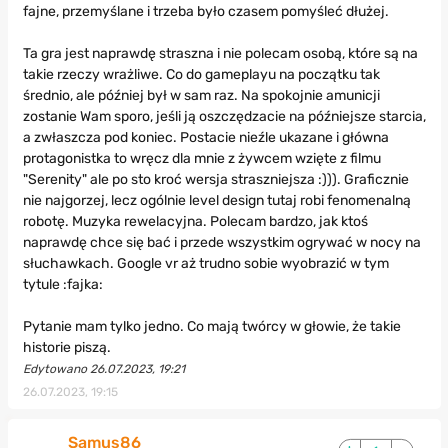
fajne, przemyślane i trzeba było czasem pomyśleć dłużej.
Ta gra jest naprawdę straszna i nie polecam osobą, które są na
takie rzeczy wrażliwe. Co do gameplayu na początku tak
średnio, ale później był w sam raz. Na spokojnie amunicji
zostanie Wam sporo, jeśli ją oszczędzacie na późniejsze starcia,
a zwłaszcza pod koniec. Postacie nieźle ukazane i główna
protagonistka to wręcz dla mnie z żywcem wzięte z filmu
"Serenity" ale po sto kroć wersja straszniejsza :))). Graficznie
nie najgorzej, lecz ogólnie level design tutaj robi fenomenalną
robotę. Muzyka rewelacyjna. Polecam bardzo, jak ktoś
naprawdę chce się bać i przede wszystkim ogrywać w nocy na
słuchawkach. Google vr aż trudno sobie wyobrazić w tym
tytule :fajka:
Pytanie mam tylko jedno. Co mają twórcy w głowie, że takie
historie piszą.
Edytowano 26.07.2023, 19:21
26.07.2023, 19:15
Samus86