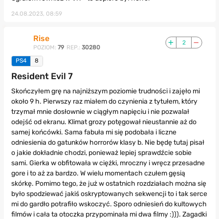
24.08.2023, 08:59
Rise
2
POZIOM:
79
REP.:
30280
PS4
8
Resident Evil 7
Skończyłem grę na najniższym poziomie trudności i zajęło mi
około 9 h. Pierwszy raz miałem do czynienia z tytułem, który
trzymał mnie dosłownie w ciągłym napięciu i nie pozwalał
odejść od ekranu. Klimat grozy potęgował nieustannie aż do
samej końcówki. Sama fabuła mi się podobała i liczne
odniesienia do gatunków horrorów klasy b. Nie będę tutaj pisał
o jakie dokładnie chodzi, ponieważ lepiej sprawdźcie sobie
sami. Gierka w obfitowała w ciężki, mroczny i wręcz przesadne
gore i to aż za bardzo. W wielu momentach czułem gęsią
skórkę. Pomimo tego, że już w ostatnich rozdziałach można się
było spodziewać jakiś oskryptowanych sekwencji to i tak serce
mi do gardło potrafiło wskoczyć. Sporo odniesień do kultowych
filmów i cała ta otoczka przypominała mi dwa filmy :))). Zagadki