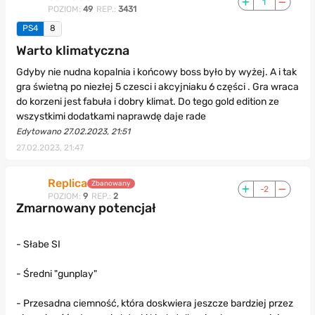
1
POZIOM:
49
REP.:
3431
PS4
8
Warto klimatyczna
Gdyby nie nudna kopalnia i końcowy boss było by wyżej. A i tak
gra świetną po niezłej 5 czesci i akcyjniaku 6 części . Gra wraca
do korzeni jest fabuła i dobry klimat. Do tego gold edition ze
wszystkimi dodatkami naprawdę daje rade
Edytowano 27.02.2023, 21:51
27.02.2023, 21:47
Replica
Zbanowany
-2
POZIOM:
9
REP.:
2
Zmarnowany potencjał
- Słabe SI
- Średni "gunplay"
- Przesadna ciemność, która doskwiera jeszcze bardziej przez