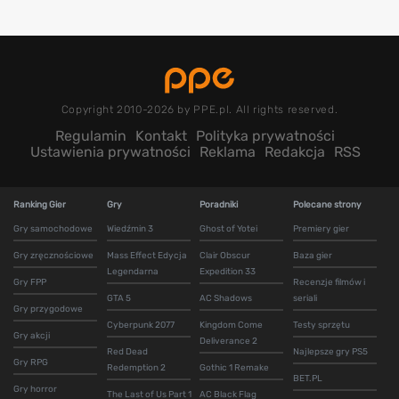
Copyright 2010-2026 by PPE.pl. All rights reserved.
Regulamin
Kontakt
Polityka prywatności
Ustawienia prywatności
Reklama
Redakcja
RSS
Ranking Gier
Gry
Poradniki
Polecane strony
Gry samochodowe
Wiedźmin 3
Ghost of Yotei
Premiery gier
Gry zręcznościowe
Mass Effect Edycja
Clair Obscur
Baza gier
Legendarna
Expedition 33
Gry FPP
Recenzje filmów i
GTA 5
AC Shadows
seriali
Gry przygodowe
Cyberpunk 2077
Kingdom Come
Testy sprzętu
Gry akcji
Deliverance 2
Red Dead
Najlepsze gry PS5
Gry RPG
Redemption 2
Gothic 1 Remake
BET.PL
Gry horror
The Last of Us Part 1
AC Black Flag