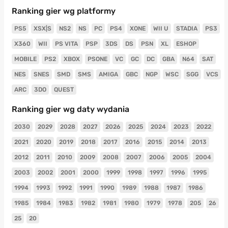
Ranking gier wg platformy
PS5
XSX|S
NS2
NS
PC
PS4
XONE
WII U
STADIA
PS3
X360
WII
PS VITA
PSP
3DS
DS
PSN
XL
ESHOP
MOBILE
PS2
XBOX
PSONE
VC
GC
DC
GBA
N64
SAT
NES
SNES
SMD
SMS
AMIGA
GBC
NGP
WSC
SGG
VCS
ARC
3DO
QUEST
Ranking gier wg daty wydania
2030
2029
2028
2027
2026
2025
2024
2023
2022
2021
2020
2019
2018
2017
2016
2015
2014
2013
2012
2011
2010
2009
2008
2007
2006
2005
2004
2003
2002
2001
2000
1999
1998
1997
1996
1995
1994
1993
1992
1991
1990
1989
1988
1987
1986
1985
1984
1983
1982
1981
1980
1979
1978
205
26
25
20