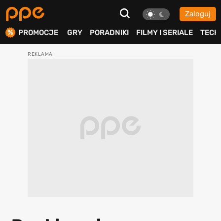
Zaloguj
ierdź
PROMOCJE
GRY
PORADNIKI
FILMY I SERIALE
TECH