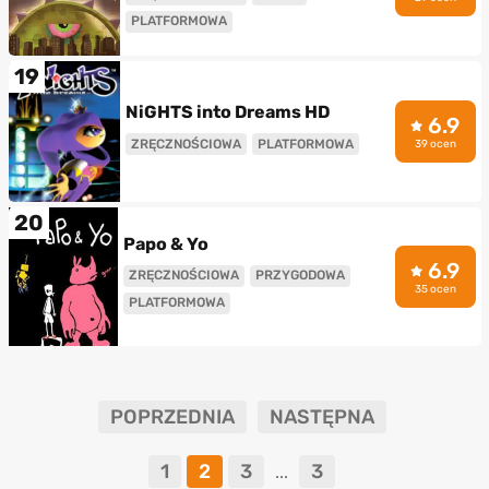
PLATFORMOWA
19
NiGHTS into Dreams HD
6.9
ZRĘCZNOŚCIOWA
PLATFORMOWA
39 ocen
20
Papo & Yo
6.9
ZRĘCZNOŚCIOWA
PRZYGODOWA
35 ocen
PLATFORMOWA
POPRZEDNIA
NASTĘPNA
1
2
3
3
...