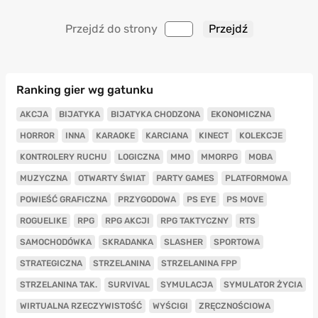
Przejdź do strony
Ranking gier wg gatunku
AKCJA
BIJATYKA
BIJATYKA CHODZONA
EKONOMICZNA
HORROR
INNA
KARAOKE
KARCIANA
KINECT
KOLEKCJE
KONTROLERY RUCHU
LOGICZNA
MMO
MMORPG
MOBA
MUZYCZNA
OTWARTY ŚWIAT
PARTY GAMES
PLATFORMOWA
POWIEŚĆ GRAFICZNA
PRZYGODOWA
PS EYE
PS MOVE
ROGUELIKE
RPG
RPG AKCJI
RPG TAKTYCZNY
RTS
SAMOCHODÓWKA
SKRADANKA
SLASHER
SPORTOWA
STRATEGICZNA
STRZELANINA
STRZELANINA FPP
STRZELANINA TAK.
SURVIVAL
SYMULACJA
SYMULATOR ŻYCIA
WIRTUALNA RZECZYWISTOŚĆ
WYŚCIGI
ZRĘCZNOŚCIOWA