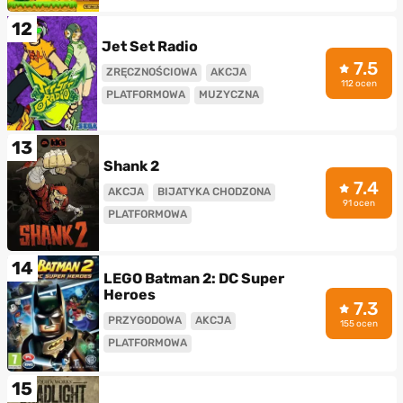
12
Jet Set Radio
7.5
ZRĘCZNOŚCIOWA
AKCJA
112 ocen
PLATFORMOWA
MUZYCZNA
13
Shank 2
7.4
AKCJA
BIJATYKA CHODZONA
91 ocen
PLATFORMOWA
14
LEGO Batman 2: DC Super
Heroes
7.3
PRZYGODOWA
AKCJA
155 ocen
PLATFORMOWA
15