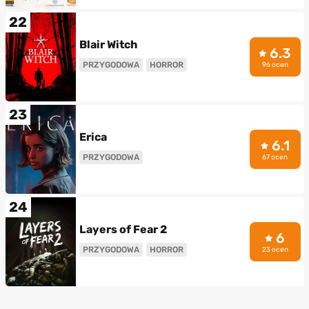
22
Blair Witch
6.3
PRZYGODOWA
HORROR
96 ocen
23
Erica
6.1
PRZYGODOWA
67 ocen
24
Layers of Fear 2
6
PRZYGODOWA
HORROR
23 ocen