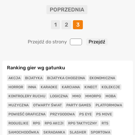
POPRZEDNIA
1
2
3
Przejdź do strony
Ranking gier wg gatunku
AKCJA
BIJATYKA
BIJATYKA CHODZONA
EKONOMICZNA
HORROR
INNA
KARAOKE
KARCIANA
KINECT
KOLEKCJE
KONTROLERY RUCHU
LOGICZNA
MMO
MMORPG
MOBA
MUZYCZNA
OTWARTY ŚWIAT
PARTY GAMES
PLATFORMOWA
POWIEŚĆ GRAFICZNA
PRZYGODOWA
PS EYE
PS MOVE
ROGUELIKE
RPG
RPG AKCJI
RPG TAKTYCZNY
RTS
SAMOCHODÓWKA
SKRADANKA
SLASHER
SPORTOWA