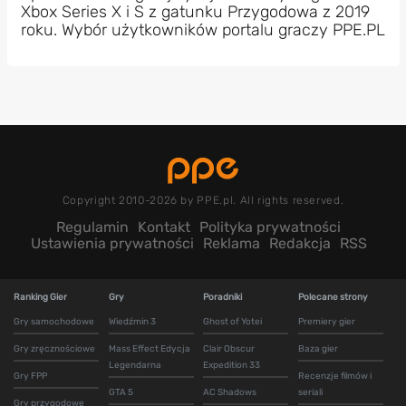
Xbox Series X i S z gatunku Przygodowa z 2019
roku. Wybór użytkowników portalu graczy PPE.PL
Copyright 2010-2026 by PPE.pl. All rights reserved.
Regulamin
Kontakt
Polityka prywatności
Ustawienia prywatności
Reklama
Redakcja
RSS
Ranking Gier
Gry
Poradniki
Polecane strony
Gry samochodowe
Wiedźmin 3
Ghost of Yotei
Premiery gier
Gry zręcznościowe
Mass Effect Edycja
Clair Obscur
Baza gier
Legendarna
Expedition 33
Gry FPP
Recenzje filmów i
GTA 5
AC Shadows
seriali
Gry przygodowe