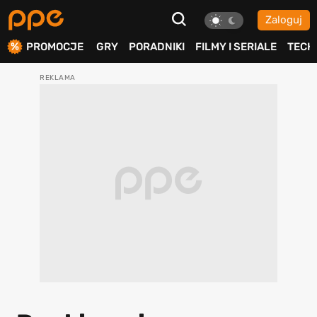
Zaloguj
ierdź
PROMOCJE
GRY
PORADNIKI
FILMY I SERIALE
TECH