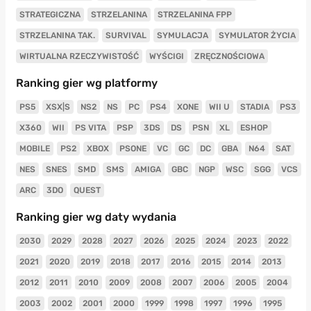
STRATEGICZNA
STRZELANINA
STRZELANINA FPP
STRZELANINA TAK.
SURVIVAL
SYMULACJA
SYMULATOR ŻYCIA
WIRTUALNA RZECZYWISTOŚĆ
WYŚCIGI
ZRĘCZNOŚCIOWA
Ranking gier wg platformy
PS5
XSX|S
NS2
NS
PC
PS4
XONE
WII U
STADIA
PS3
X360
WII
PS VITA
PSP
3DS
DS
PSN
XL
ESHOP
MOBILE
PS2
XBOX
PSONE
VC
GC
DC
GBA
N64
SAT
NES
SNES
SMD
SMS
AMIGA
GBC
NGP
WSC
SGG
VCS
ARC
3DO
QUEST
Ranking gier wg daty wydania
2030
2029
2028
2027
2026
2025
2024
2023
2022
2021
2020
2019
2018
2017
2016
2015
2014
2013
2012
2011
2010
2009
2008
2007
2006
2005
2004
2003
2002
2001
2000
1999
1998
1997
1996
1995