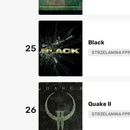
Black
25
STRZELANINA FP
Quake II
26
STRZELANINA FP