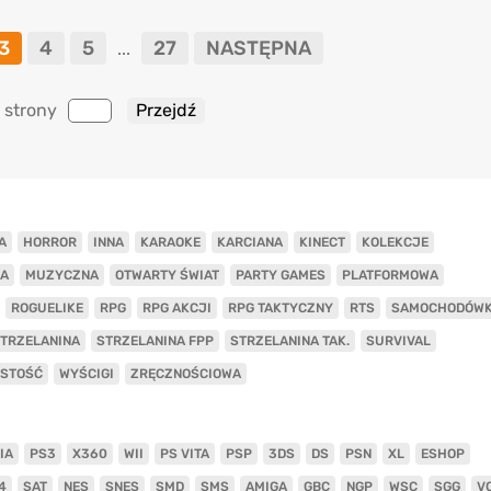
3
4
5
27
NASTĘPNA
...
 strony
A
HORROR
INNA
KARAOKE
KARCIANA
KINECT
KOLEKCJE
A
MUZYCZNA
OTWARTY ŚWIAT
PARTY GAMES
PLATFORMOWA
ROGUELIKE
RPG
RPG AKCJI
RPG TAKTYCZNY
RTS
SAMOCHODÓW
TRZELANINA
STRZELANINA FPP
STRZELANINA TAK.
SURVIVAL
ISTOŚĆ
WYŚCIGI
ZRĘCZNOŚCIOWA
IA
PS3
X360
WII
PS VITA
PSP
3DS
DS
PSN
XL
ESHOP
4
SAT
NES
SNES
SMD
SMS
AMIGA
GBC
NGP
WSC
SGG
V