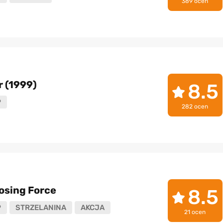
389 ocen
r (1999)
8.5
P
282 ocen
osing Force
8.5
P
STRZELANINA
AKCJA
21 ocen