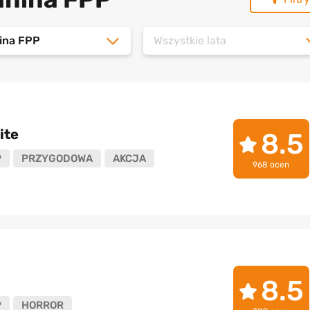
nina FPP
Wszystkie lata
ite
8.5
P
PRZYGODOWA
AKCJA
968 ocen
8.5
P
HORROR