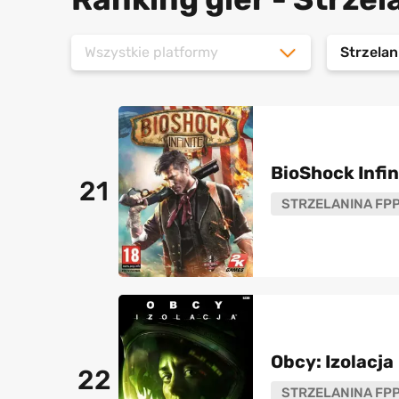
Wszystkie platformy
Strzela
BioShock Infin
21
STRZELANINA FP
Obcy: Izolacja
22
STRZELANINA FP