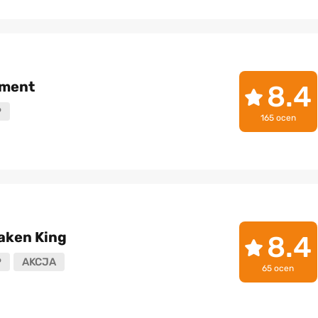
ament
8.4
P
165 ocen
Taken King
8.4
P
AKCJA
65 ocen