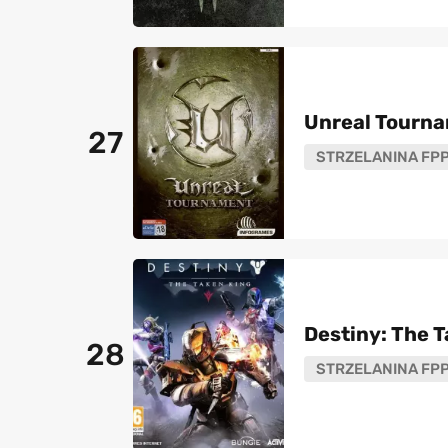
Unreal Tourn
27
STRZELANINA FP
Destiny: The 
28
STRZELANINA FP