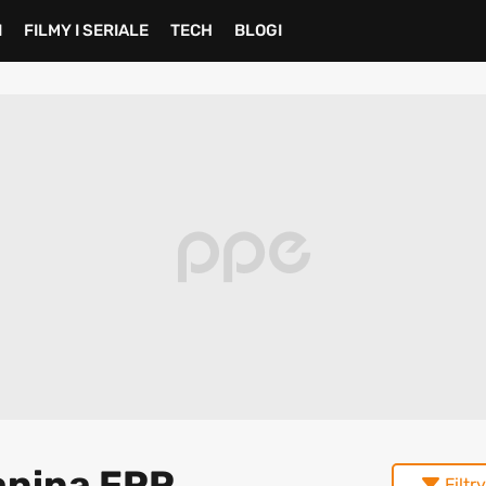
I
FILMY I SERIALE
TECH
BLOGI
lanina FPP
Filtry