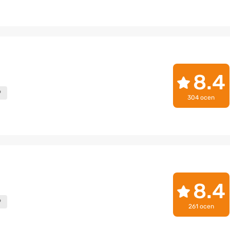
8.4
P
304 ocen
8.4
P
261 ocen