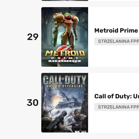
Metroid Prim
29
STRZELANINA FP
Call of Duty: 
30
STRZELANINA FP