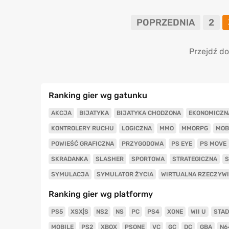
POPRZEDNIA
2
Przejdź do
Ranking gier wg gatunku
AKCJA
BIJATYKA
BIJATYKA CHODZONA
EKONOMICZN
KONTROLERY RUCHU
LOGICZNA
MMO
MMORPG
MOB
POWIEŚĆ GRAFICZNA
PRZYGODOWA
PS EYE
PS MOVE
SKRADANKA
SLASHER
SPORTOWA
STRATEGICZNA
S
SYMULACJA
SYMULATOR ŻYCIA
WIRTUALNA RZECZYW
Ranking gier wg platformy
PS5
XSX|S
NS2
NS
PC
PS4
XONE
WII U
STAD
MOBILE
PS2
XBOX
PSONE
VC
GC
DC
GBA
N6