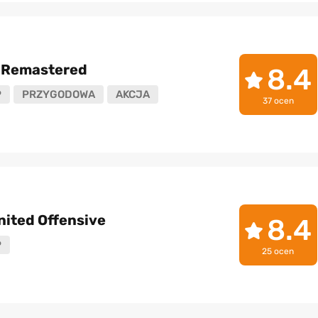
e Remastered
8.4
P
PRZYGODOWA
AKCJA
37 ocen
United Offensive
8.4
P
25 ocen