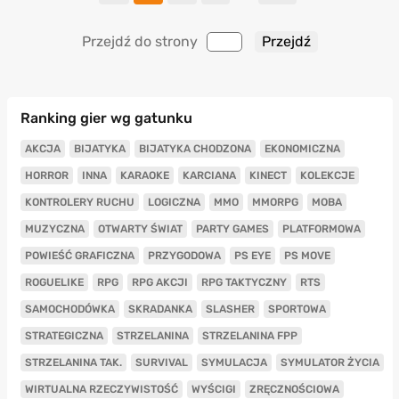
Przejdź do strony
Ranking gier wg gatunku
AKCJA
BIJATYKA
BIJATYKA CHODZONA
EKONOMICZNA
HORROR
INNA
KARAOKE
KARCIANA
KINECT
KOLEKCJE
KONTROLERY RUCHU
LOGICZNA
MMO
MMORPG
MOBA
MUZYCZNA
OTWARTY ŚWIAT
PARTY GAMES
PLATFORMOWA
POWIEŚĆ GRAFICZNA
PRZYGODOWA
PS EYE
PS MOVE
ROGUELIKE
RPG
RPG AKCJI
RPG TAKTYCZNY
RTS
SAMOCHODÓWKA
SKRADANKA
SLASHER
SPORTOWA
STRATEGICZNA
STRZELANINA
STRZELANINA FPP
STRZELANINA TAK.
SURVIVAL
SYMULACJA
SYMULATOR ŻYCIA
WIRTUALNA RZECZYWISTOŚĆ
WYŚCIGI
ZRĘCZNOŚCIOWA