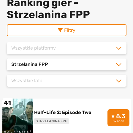
Ranking gier -
Strzelanina FPP
Filtry
Wszystkie platformy
Strzelanina FPP
Wszystkie lata
41
Half-Life 2: Episode Two
8.3
STRZELANINA FPP
39 ocen