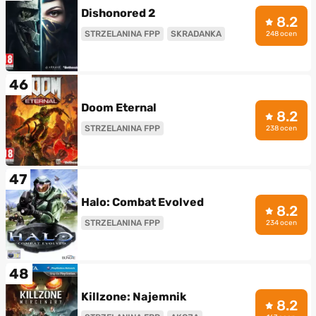
Dishonored 2
8.2
STRZELANINA FPP
SKRADANKA
248 ocen
46
Doom Eternal
8.2
STRZELANINA FPP
238 ocen
47
Halo: Combat Evolved
8.2
STRZELANINA FPP
234 ocen
48
Killzone: Najemnik
8.2