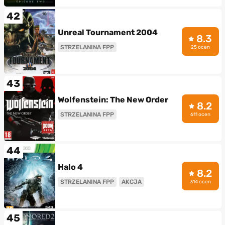
42
Unreal Tournament 2004
8.3
STRZELANINA FPP
25 ocen
43
Wolfenstein: The New Order
8.2
STRZELANINA FPP
611 ocen
44
Halo 4
8.2
STRZELANINA FPP
AKCJA
314 ocen
45