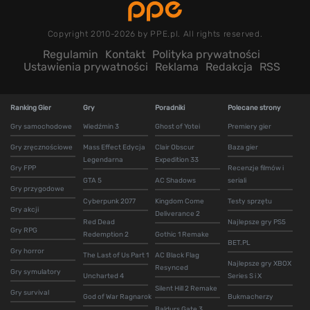
Copyright 2010-2026 by PPE.pl. All rights reserved.
Regulamin
Kontakt
Polityka prywatności
Ustawienia prywatności
Reklama
Redakcja
RSS
Ranking Gier
Gry
Poradniki
Polecane strony
Gry samochodowe
Wiedźmin 3
Ghost of Yotei
Premiery gier
Gry zręcznościowe
Mass Effect Edycja
Clair Obscur
Baza gier
Legendarna
Expedition 33
Gry FPP
Recenzje filmów i
GTA 5
AC Shadows
seriali
Gry przygodowe
Cyberpunk 2077
Kingdom Come
Testy sprzętu
Gry akcji
Deliverance 2
Red Dead
Najlepsze gry PS5
Gry RPG
Redemption 2
Gothic 1 Remake
BET.PL
Gry horror
The Last of Us Part 1
AC Black Flag
Najlepsze gry XBOX
Resynced
Gry symulatory
Uncharted 4
Series S i X
Silent Hill 2 Remake
Gry survival
God of War Ragnarok
Bukmacherzy
Baldurs Gate 3