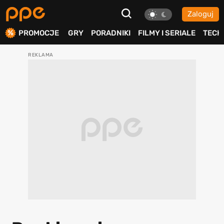
Zaloguj
ierdź
PROMOCJE
GRY
PORADNIKI
FILMY I SERIALE
TECH