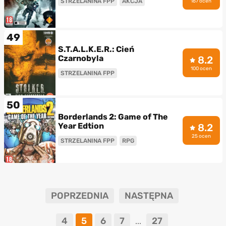
STRZELANINA FPP
AKCJA
167 ocen
49
S.T.A.L.K.E.R.: Cień
Czarnobyla
8.2
100 ocen
STRZELANINA FPP
50
Borderlands 2: Game of The
Year Edtion
8.2
25 ocen
STRZELANINA FPP
RPG
POPRZEDNIA
NASTĘPNA
4
5
6
7
27
...