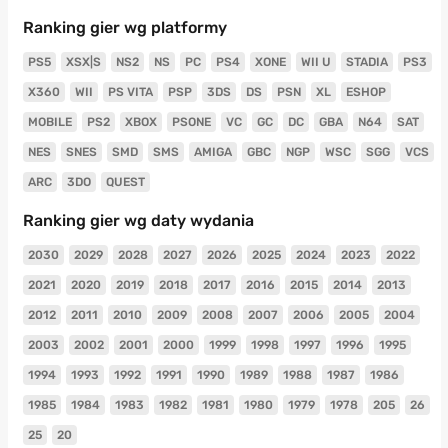
Ranking gier wg platformy
PS5
XSX|S
NS2
NS
PC
PS4
XONE
WII U
STADIA
PS3
X360
WII
PS VITA
PSP
3DS
DS
PSN
XL
ESHOP
MOBILE
PS2
XBOX
PSONE
VC
GC
DC
GBA
N64
SAT
NES
SNES
SMD
SMS
AMIGA
GBC
NGP
WSC
SGG
VCS
ARC
3DO
QUEST
Ranking gier wg daty wydania
2030
2029
2028
2027
2026
2025
2024
2023
2022
2021
2020
2019
2018
2017
2016
2015
2014
2013
2012
2011
2010
2009
2008
2007
2006
2005
2004
2003
2002
2001
2000
1999
1998
1997
1996
1995
1994
1993
1992
1991
1990
1989
1988
1987
1986
1985
1984
1983
1982
1981
1980
1979
1978
205
26
25
20