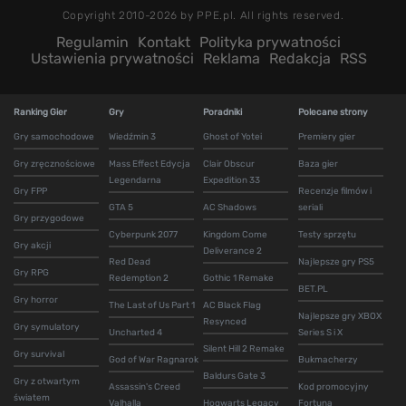
Copyright 2010-2026 by PPE.pl. All rights reserved.
Regulamin
Kontakt
Polityka prywatności
Ustawienia prywatności
Reklama
Redakcja
RSS
Ranking Gier
Gry
Poradniki
Polecane strony
Gry samochodowe
Wiedźmin 3
Ghost of Yotei
Premiery gier
Gry zręcznościowe
Mass Effect Edycja
Clair Obscur
Baza gier
Legendarna
Expedition 33
Gry FPP
Recenzje filmów i
GTA 5
AC Shadows
seriali
Gry przygodowe
Cyberpunk 2077
Kingdom Come
Testy sprzętu
Gry akcji
Deliverance 2
Red Dead
Najlepsze gry PS5
Gry RPG
Redemption 2
Gothic 1 Remake
BET.PL
Gry horror
The Last of Us Part 1
AC Black Flag
Najlepsze gry XBOX
Resynced
Gry symulatory
Uncharted 4
Series S i X
Silent Hill 2 Remake
Gry survival
God of War Ragnarok
Bukmacherzy
Baldurs Gate 3
Gry z otwartym
Assassin's Creed
Kod promocyjny
światem
Valhalla
Hogwarts Legacy
Fortuna