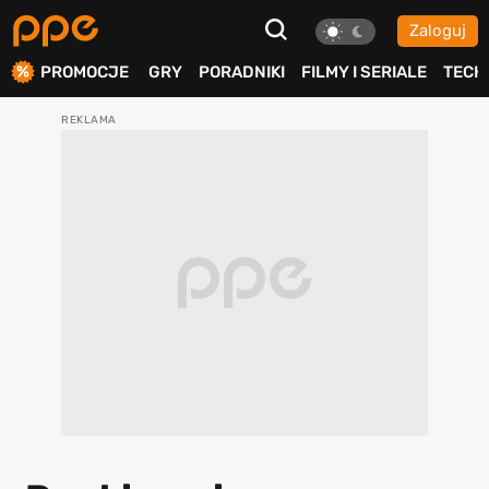
Zaloguj
ierdź
PROMOCJE
GRY
PORADNIKI
FILMY I SERIALE
TECH