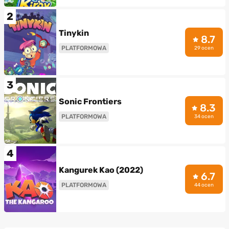
2
Tinykin
8.7
PLATFORMOWA
29 ocen
3
Sonic Frontiers
8.3
PLATFORMOWA
34 ocen
4
Kangurek Kao (2022)
6.7
PLATFORMOWA
44 ocen