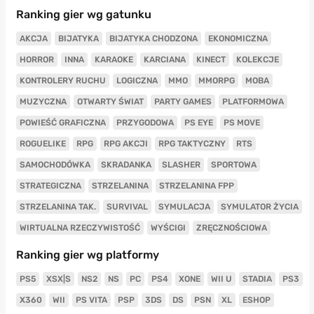
Ranking gier wg gatunku
AKCJA
BIJATYKA
BIJATYKA CHODZONA
EKONOMICZNA
HORROR
INNA
KARAOKE
KARCIANA
KINECT
KOLEKCJE
KONTROLERY RUCHU
LOGICZNA
MMO
MMORPG
MOBA
MUZYCZNA
OTWARTY ŚWIAT
PARTY GAMES
PLATFORMOWA
POWIEŚĆ GRAFICZNA
PRZYGODOWA
PS EYE
PS MOVE
ROGUELIKE
RPG
RPG AKCJI
RPG TAKTYCZNY
RTS
SAMOCHODÓWKA
SKRADANKA
SLASHER
SPORTOWA
STRATEGICZNA
STRZELANINA
STRZELANINA FPP
STRZELANINA TAK.
SURVIVAL
SYMULACJA
SYMULATOR ŻYCIA
WIRTUALNA RZECZYWISTOŚĆ
WYŚCIGI
ZRĘCZNOŚCIOWA
Ranking gier wg platformy
PS5
XSX|S
NS2
NS
PC
PS4
XONE
WII U
STADIA
PS3
X360
WII
PS VITA
PSP
3DS
DS
PSN
XL
ESHOP