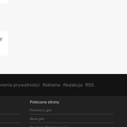
y
wienia prywatności
Reklama
Redakcja
RSS
Polecane strony
Premiery gier
Baza gier