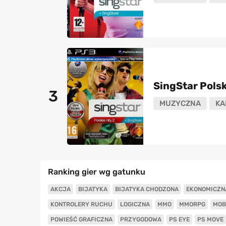
SingStar Polsk
3
MUZYCZNA
KA
Ranking gier wg gatunku
AKCJA
BIJATYKA
BIJATYKA CHODZONA
EKONOMICZN
KONTROLERY RUCHU
LOGICZNA
MMO
MMORPG
MOB
POWIEŚĆ GRAFICZNA
PRZYGODOWA
PS EYE
PS MOVE