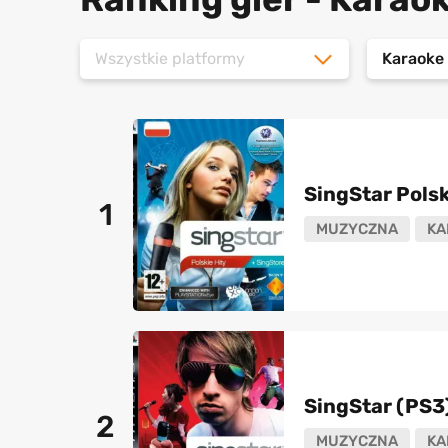
Wszystkie platformy
Karaoke
SingStar Polsk
1
MUZYCZNA
KA
SingStar (PS3
2
MUZYCZNA
KA