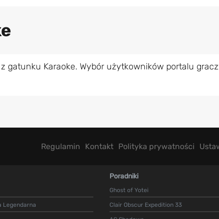
ke
 z gatunku Karaoke. Wybór użytkowników portalu gracz
Regulamin
Kontakt
Polityka prywatności
Usta
Poradniki
Ghost of Yotei
a Legendarna
Clair Obscur Expedition 33