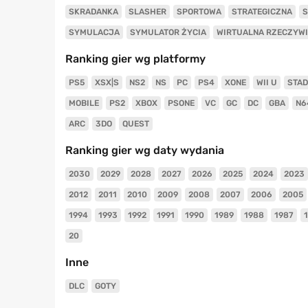
SKRADANKA
SLASHER
SPORTOWA
STRATEGICZNA
S
SYMULACJA
SYMULATOR ŻYCIA
WIRTUALNA RZECZYW
Ranking gier wg platformy
PS5
XSX|S
NS2
NS
PC
PS4
XONE
WII U
STAD
MOBILE
PS2
XBOX
PSONE
VC
GC
DC
GBA
N6
ARC
3DO
QUEST
Ranking gier wg daty wydania
2030
2029
2028
2027
2026
2025
2024
2023
2012
2011
2010
2009
2008
2007
2006
2005
1994
1993
1992
1991
1990
1989
1988
1987
20
Inne
DLC
GOTY