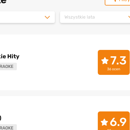
Wszystkie lata
ie Hity
7.3
RAOKE
36 ocen
)
6.9
RAOKE