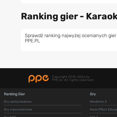
Ranking gier - Karao
Sprawdź ranking najwyżej ocenianych gier
PPE.PL
Copyright 2010-2026 by
PPE.pl. All rights reserved.
Ranking Gier
Gry
Gry samochodowe
Wiedźmin 3
Gry zręcznościowe
Mass Effect Edycj