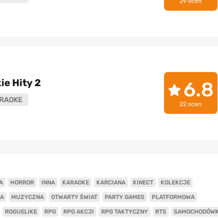
29 ocen
ie Hity 2
6.8
RAOKE
22 ocen
A
HORROR
INNA
KARAOKE
KARCIANA
KINECT
KOLEKCJE
A
MUZYCZNA
OTWARTY ŚWIAT
PARTY GAMES
PLATFORMOWA
ROGUELIKE
RPG
RPG AKCJI
RPG TAKTYCZNY
RTS
SAMOCHODÓW