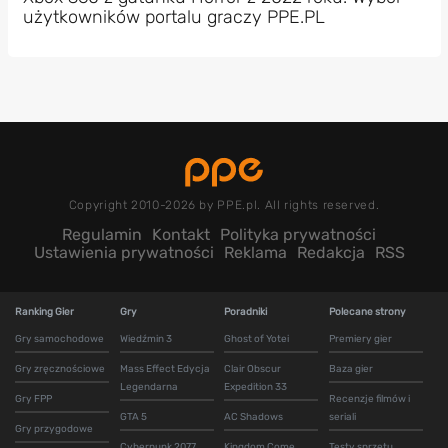
użytkowników portalu graczy PPE.PL
Copyright 2010-2026 by PPE.pl. All rights reserved.
Regulamin
Kontakt
Polityka prywatności
Ustawienia prywatności
Reklama
Redakcja
RSS
Ranking Gier
Gry
Poradniki
Polecane strony
Gry samochodowe
Wiedźmin 3
Ghost of Yotei
Premiery gier
Gry zręcznościowe
Mass Effect Edycja
Clair Obscur
Baza gier
Legendarna
Expedition 33
Gry FPP
Recenzje filmów i
GTA 5
AC Shadows
seriali
Gry przygodowe
Cyberpunk 2077
Kingdom Come
Testy sprzętu