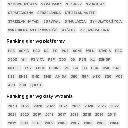
SAMOCHODÓWKA
SKRADANKA
SLASHER
SPORTOWA
STRATEGICZNA
STRZELANINA
STRZELANINA FPP
STRZELANINA TAK.
SURVIVAL
SYMULACJA
SYMULATOR ŻYCIA
WIRTUALNA RZECZYWISTOŚĆ
WYŚCIGI
ZRĘCZNOŚCIOWA
Ranking gier wg platformy
PS5
XSX|S
NS2
NS
PC
PS4
XONE
WII U
STADIA
PS3
X360
WII
PS VITA
PSP
3DS
DS
PSN
XL
ESHOP
MOBILE
PS2
XBOX
PSONE
VC
GC
DC
GBA
N64
SAT
NES
SNES
SMD
SMS
AMIGA
GBC
NGP
WSC
SGG
VCS
ARC
3DO
QUEST
Ranking gier wg daty wydania
2030
2029
2028
2027
2026
2025
2024
2023
2022
2021
2020
2019
2018
2017
2016
2015
2014
2013
2012
2011
2010
2009
2008
2007
2006
2005
2004