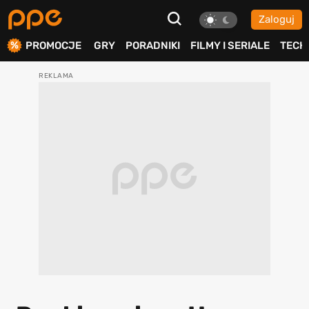
Zaloguj
ierdź
PROMOCJE
GRY
PORADNIKI
FILMY I SERIALE
TECH