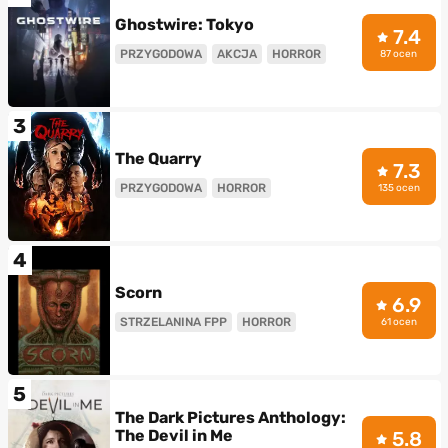
Ghostwire: Tokyo
7.4
PRZYGODOWA
AKCJA
HORROR
87 ocen
3
The Quarry
7.3
PRZYGODOWA
HORROR
135 ocen
4
Scorn
6.9
STRZELANINA FPP
HORROR
61 ocen
5
The Dark Pictures Anthology:
The Devil in Me
5.8