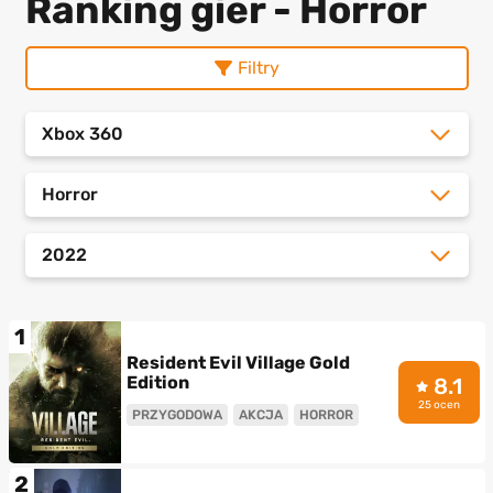
Ranking gier - Horror
Filtry
Xbox 360
Horror
2022
1
Resident Evil Village Gold
Edition
8.1
25 ocen
PRZYGODOWA
AKCJA
HORROR
2