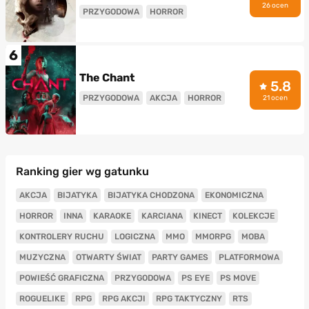
26 ocen
PRZYGODOWA
HORROR
6
The Chant
5.8
PRZYGODOWA
AKCJA
HORROR
21 ocen
Ranking gier wg gatunku
AKCJA
BIJATYKA
BIJATYKA CHODZONA
EKONOMICZNA
HORROR
INNA
KARAOKE
KARCIANA
KINECT
KOLEKCJE
KONTROLERY RUCHU
LOGICZNA
MMO
MMORPG
MOBA
MUZYCZNA
OTWARTY ŚWIAT
PARTY GAMES
PLATFORMOWA
POWIEŚĆ GRAFICZNA
PRZYGODOWA
PS EYE
PS MOVE
ROGUELIKE
RPG
RPG AKCJI
RPG TAKTYCZNY
RTS