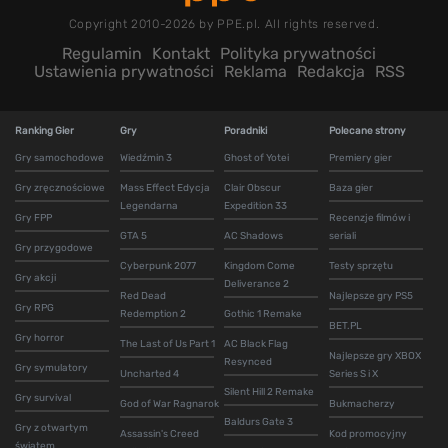
Copyright 2010-2026 by PPE.pl. All rights reserved.
Regulamin
Kontakt
Polityka prywatności
Ustawienia prywatności
Reklama
Redakcja
RSS
Ranking Gier
Gry
Poradniki
Polecane strony
Gry samochodowe
Wiedźmin 3
Ghost of Yotei
Premiery gier
Gry zręcznościowe
Mass Effect Edycja
Clair Obscur
Baza gier
Legendarna
Expedition 33
Gry FPP
Recenzje filmów i
GTA 5
AC Shadows
seriali
Gry przygodowe
Cyberpunk 2077
Kingdom Come
Testy sprzętu
Gry akcji
Deliverance 2
Red Dead
Najlepsze gry PS5
Gry RPG
Redemption 2
Gothic 1 Remake
BET.PL
Gry horror
The Last of Us Part 1
AC Black Flag
Najlepsze gry XBOX
Resynced
Gry symulatory
Uncharted 4
Series S i X
Silent Hill 2 Remake
Gry survival
God of War Ragnarok
Bukmacherzy
Baldurs Gate 3
Gry z otwartym
Assassin's Creed
Kod promocyjny
światem