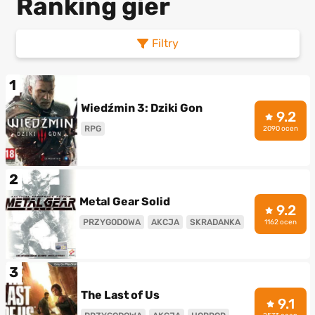
Ranking gier
Filtry
1
Wiedźmin 3: Dziki Gon
9.2
RPG
2090 ocen
2
Metal Gear Solid
9.2
PRZYGODOWA
AKCJA
SKRADANKA
1162 ocen
3
The Last of Us
9.1