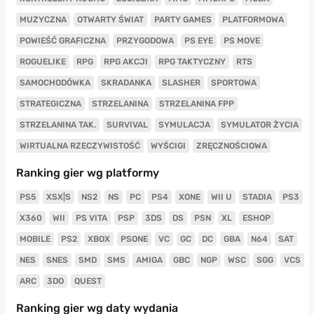
MUZYCZNA
OTWARTY ŚWIAT
PARTY GAMES
PLATFORMOWA
POWIEŚĆ GRAFICZNA
PRZYGODOWA
PS EYE
PS MOVE
ROGUELIKE
RPG
RPG AKCJI
RPG TAKTYCZNY
RTS
SAMOCHODÓWKA
SKRADANKA
SLASHER
SPORTOWA
STRATEGICZNA
STRZELANINA
STRZELANINA FPP
STRZELANINA TAK.
SURVIVAL
SYMULACJA
SYMULATOR ŻYCIA
WIRTUALNA RZECZYWISTOŚĆ
WYŚCIGI
ZRĘCZNOŚCIOWA
Ranking gier wg platformy
PS5
XSX|S
NS2
NS
PC
PS4
XONE
WII U
STADIA
PS3
X360
WII
PS VITA
PSP
3DS
DS
PSN
XL
ESHOP
MOBILE
PS2
XBOX
PSONE
VC
GC
DC
GBA
N64
SAT
NES
SNES
SMD
SMS
AMIGA
GBC
NGP
WSC
SGG
VCS
ARC
3DO
QUEST
Ranking gier wg daty wydania