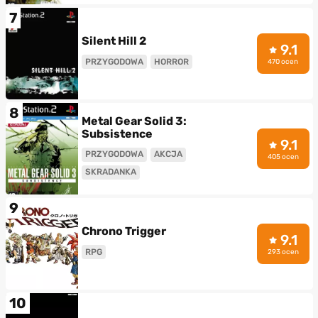
7
Silent Hill 2
9.1
PRZYGODOWA
HORROR
470 ocen
8
Metal Gear Solid 3:
Subsistence
9.1
PRZYGODOWA
AKCJA
405 ocen
SKRADANKA
9
Chrono Trigger
9.1
RPG
293 ocen
10