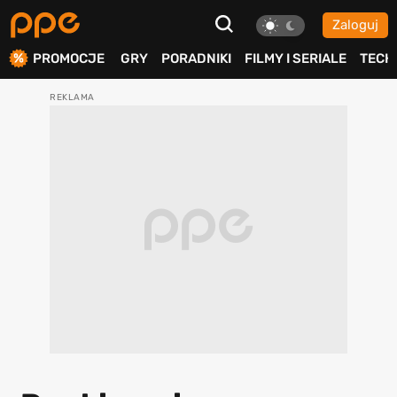
Zaloguj
ierdź
PROMOCJE
GRY
PORADNIKI
FILMY I SERIALE
TECH