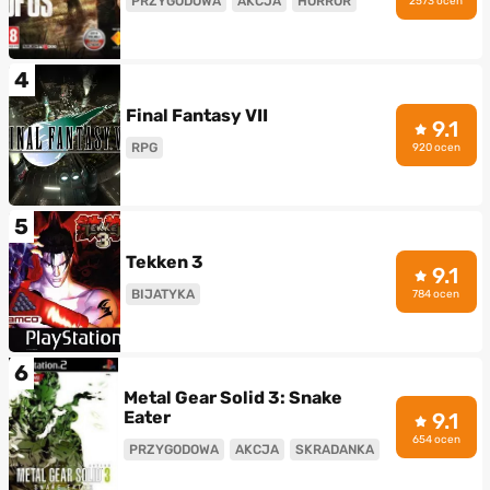
PRZYGODOWA
AKCJA
HORROR
2573 ocen
4
Final Fantasy VII
9.1
RPG
920 ocen
5
Tekken 3
9.1
BIJATYKA
784 ocen
6
Metal Gear Solid 3: Snake
Eater
9.1
654 ocen
PRZYGODOWA
AKCJA
SKRADANKA