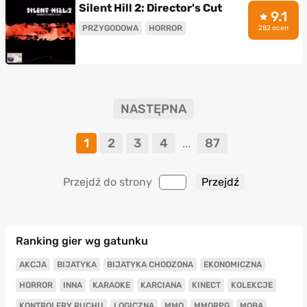
Silent Hill 2: Director's Cut
9.1
PRZYGODOWA
HORROR
282 ocen
NASTĘPNA
1
2
3
4
87
...
Przejdź do strony
Ranking gier wg gatunku
AKCJA
BIJATYKA
BIJATYKA CHODZONA
EKONOMICZNA
HORROR
INNA
KARAOKE
KARCIANA
KINECT
KOLEKCJE
KONTROLERY RUCHU
LOGICZNA
MMO
MMORPG
MOBA