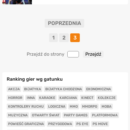
POPRZEDNIA
1
2
3
Przejdź do strony
Ranking gier wg gatunku
AKCJA
BIJATYKA
BIJATYKA CHODZONA
EKONOMICZNA
HORROR
INNA
KARAOKE
KARCIANA
KINECT
KOLEKCJE
KONTROLERY RUCHU
LOGICZNA
MMO
MMORPG
MOBA
MUZYCZNA
OTWARTY ŚWIAT
PARTY GAMES
PLATFORMOWA
POWIEŚĆ GRAFICZNA
PRZYGODOWA
PS EYE
PS MOVE