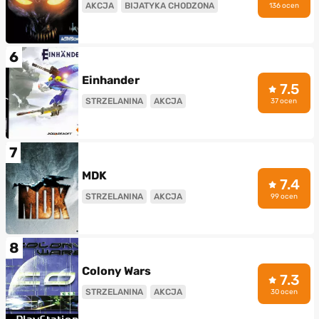
AKCJA
BIJATYKA CHODZONA
136 ocen
6
Einhander
7.5
STRZELANINA
AKCJA
37 ocen
7
MDK
7.4
STRZELANINA
AKCJA
99 ocen
8
Colony Wars
7.3
STRZELANINA
AKCJA
30 ocen