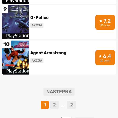
9
G-Police
7.2
AKCJA
51 ocen
10
Agent Armstrong
6.4
AKCJA
20 ocen
NASTĘPNA
1
2
2
...