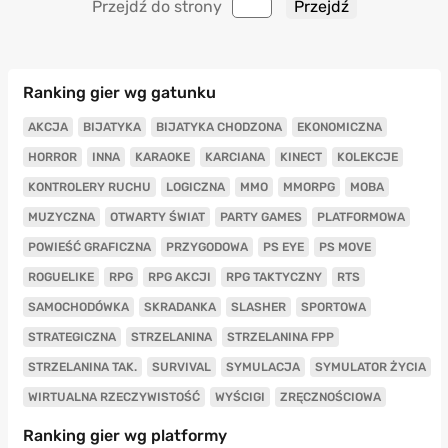
Przejdź do strony
Ranking gier wg gatunku
AKCJA
BIJATYKA
BIJATYKA CHODZONA
EKONOMICZNA
HORROR
INNA
KARAOKE
KARCIANA
KINECT
KOLEKCJE
KONTROLERY RUCHU
LOGICZNA
MMO
MMORPG
MOBA
MUZYCZNA
OTWARTY ŚWIAT
PARTY GAMES
PLATFORMOWA
POWIEŚĆ GRAFICZNA
PRZYGODOWA
PS EYE
PS MOVE
ROGUELIKE
RPG
RPG AKCJI
RPG TAKTYCZNY
RTS
SAMOCHODÓWKA
SKRADANKA
SLASHER
SPORTOWA
STRATEGICZNA
STRZELANINA
STRZELANINA FPP
STRZELANINA TAK.
SURVIVAL
SYMULACJA
SYMULATOR ŻYCIA
WIRTUALNA RZECZYWISTOŚĆ
WYŚCIGI
ZRĘCZNOŚCIOWA
Ranking gier wg platformy