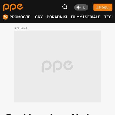
Zaloguj
ierdź
PROMOCJE
GRY
PORADNIKI
FILMY I SERIALE
TECH