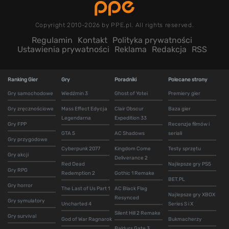
Copyright 2010-2026 by PPE.pl. All rights reserved.
Regulamin
Kontakt
Polityka prywatności
Ustawienia prywatności
Reklama
Redakcja
RSS
Ranking Gier
Gry
Poradniki
Polecane strony
Gry samochodowe
Wiedźmin 3
Ghost of Yotei
Premiery gier
Gry zręcznościowe
Mass Effect Edycja
Clair Obscur
Baza gier
Legendarna
Expedition 33
Gry FPP
Recenzje filmów i
GTA 5
AC Shadows
seriali
Gry przygodowe
Cyberpunk 2077
Kingdom Come
Testy sprzętu
Gry akcji
Deliverance 2
Red Dead
Najlepsze gry PS5
Gry RPG
Redemption 2
Gothic 1 Remake
BET.PL
Gry horror
The Last of Us Part 1
AC Black Flag
Najlepsze gry XBOX
Resynced
Gry symulatory
Uncharted 4
Series S i X
Silent Hill 2 Remake
Gry survival
God of War Ragnarok
Bukmacherzy
Baldurs Gate 3