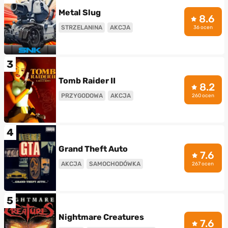
Metal Slug
8.6
STRZELANINA
AKCJA
36 ocen
3
Tomb Raider II
8.2
PRZYGODOWA
AKCJA
260 ocen
4
Grand Theft Auto
7.6
AKCJA
SAMOCHODÓWKA
267 ocen
5
Nightmare Creatures
7.6