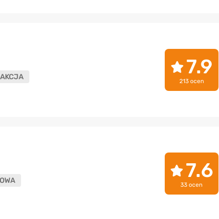
7.9
AKCJA
213 ocen
7.6
OWA
33 ocen