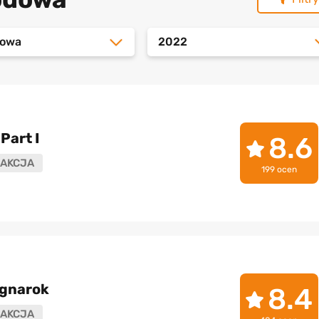
dowa
2022
Part I
8.6
AKCJA
199 ocen
agnarok
8.4
AKCJA