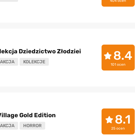
404 ocen
lekcja Dziedzictwo Złodziei
8.4
AKCJA
KOLEKCJE
101 ocen
Village Gold Edition
8.1
AKCJA
HORROR
25 ocen