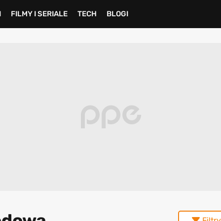
I
FILMY I SERIALE
TECH
BLOGI
godowa
Filtry