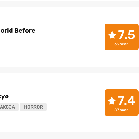
orld Before
7.5
35 ocen
kyo
7.4
AKCJA
HORROR
87 ocen