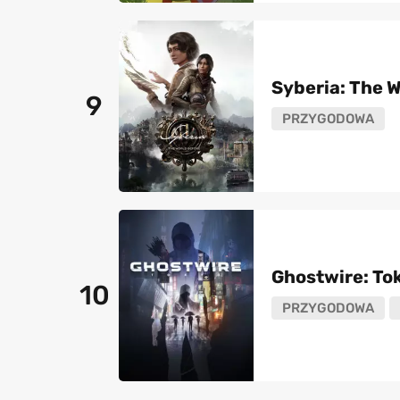
Syberia: The W
9
PRZYGODOWA
Ghostwire: To
10
PRZYGODOWA