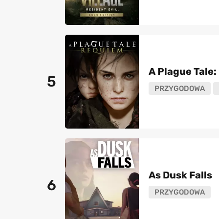
A Plague Tale
5
PRZYGODOWA
As Dusk Falls
6
PRZYGODOWA