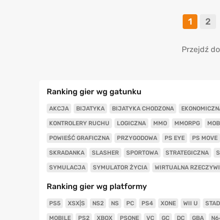
1
2
Przejdź do
Ranking gier wg gatunku
AKCJA
BIJATYKA
BIJATYKA CHODZONA
EKONOMICZN
KONTROLERY RUCHU
LOGICZNA
MMO
MMORPG
MOB
POWIEŚĆ GRAFICZNA
PRZYGODOWA
PS EYE
PS MOVE
SKRADANKA
SLASHER
SPORTOWA
STRATEGICZNA
S
SYMULACJA
SYMULATOR ŻYCIA
WIRTUALNA RZECZYW
Ranking gier wg platformy
PS5
XSX|S
NS2
NS
PC
PS4
XONE
WII U
STAD
MOBILE
PS2
XBOX
PSONE
VC
GC
DC
GBA
N6