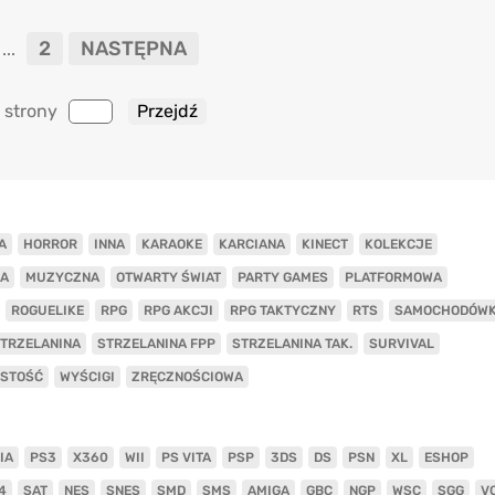
2
NASTĘPNA
...
 strony
A
HORROR
INNA
KARAOKE
KARCIANA
KINECT
KOLEKCJE
A
MUZYCZNA
OTWARTY ŚWIAT
PARTY GAMES
PLATFORMOWA
ROGUELIKE
RPG
RPG AKCJI
RPG TAKTYCZNY
RTS
SAMOCHODÓW
TRZELANINA
STRZELANINA FPP
STRZELANINA TAK.
SURVIVAL
ISTOŚĆ
WYŚCIGI
ZRĘCZNOŚCIOWA
IA
PS3
X360
WII
PS VITA
PSP
3DS
DS
PSN
XL
ESHOP
4
SAT
NES
SNES
SMD
SMS
AMIGA
GBC
NGP
WSC
SGG
V