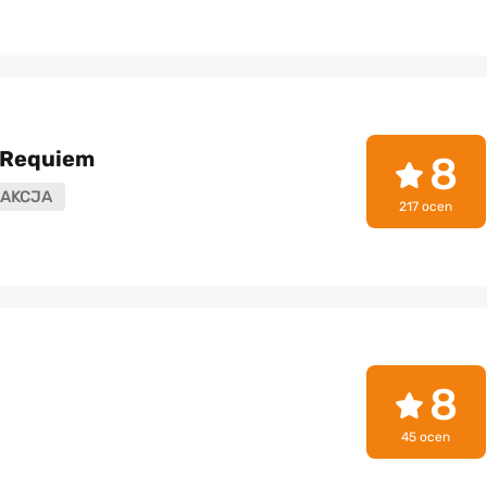
: Requiem
8
AKCJA
217 ocen
8
45 ocen