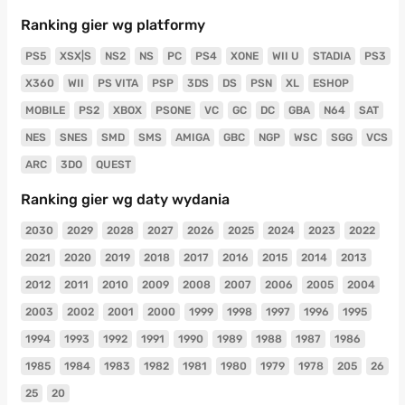
Ranking gier wg platformy
PS5
XSX|S
NS2
NS
PC
PS4
XONE
WII U
STADIA
PS3
X360
WII
PS VITA
PSP
3DS
DS
PSN
XL
ESHOP
MOBILE
PS2
XBOX
PSONE
VC
GC
DC
GBA
N64
SAT
NES
SNES
SMD
SMS
AMIGA
GBC
NGP
WSC
SGG
VCS
ARC
3DO
QUEST
Ranking gier wg daty wydania
2030
2029
2028
2027
2026
2025
2024
2023
2022
2021
2020
2019
2018
2017
2016
2015
2014
2013
2012
2011
2010
2009
2008
2007
2006
2005
2004
2003
2002
2001
2000
1999
1998
1997
1996
1995
1994
1993
1992
1991
1990
1989
1988
1987
1986
1985
1984
1983
1982
1981
1980
1979
1978
205
26
25
20