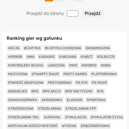
Przejdź do strony
Ranking gier wg gatunku
AKCJA
BIJATYKA
BIJATYKA CHODZONA
EKONOMICZNA
HORROR
INNA
KARAOKE
KARCIANA
KINECT
KOLEKCJE
KONTROLERY RUCHU
LOGICZNA
MMO
MMORPG
MOBA
MUZYCZNA
OTWARTY ŚWIAT
PARTY GAMES
PLATFORMOWA
POWIEŚĆ GRAFICZNA
PRZYGODOWA
PS EYE
PS MOVE
ROGUELIKE
RPG
RPG AKCJI
RPG TAKTYCZNY
RTS
SAMOCHODÓWKA
SKRADANKA
SLASHER
SPORTOWA
STRATEGICZNA
STRZELANINA
STRZELANINA FPP
STRZELANINA TAK.
SURVIVAL
SYMULACJA
SYMULATOR ŻYCIA
WIRTUALNA RZECZYWISTOŚĆ
WYŚCIGI
ZRĘCZNOŚCIOWA