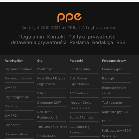
Copyright 2010-2026 by PPE.pl. All rights reserved.
Regulamin
Kontakt
Polityka prywatności
Ustawienia prywatności
Reklama
Redakcja
RSS
Ranking Gier
Gry
Poradniki
Polecane strony
Gry samochodowe
Wiedźmin 3
Ghost of Yotei
Premiery gier
Gry zręcznościowe
Mass Effect Edycja
Clair Obscur
Baza gier
Legendarna
Expedition 33
Gry FPP
Recenzje filmów i
GTA 5
AC Shadows
seriali
Gry przygodowe
Cyberpunk 2077
Kingdom Come
Testy sprzętu
Gry akcji
Deliverance 2
Red Dead
Najlepsze gry PS5
Gry RPG
Redemption 2
Gothic 1 Remake
BET.PL
Gry horror
The Last of Us Part 1
AC Black Flag
Najlepsze gry XBOX
Resynced
Gry symulatory
Uncharted 4
Series S i X