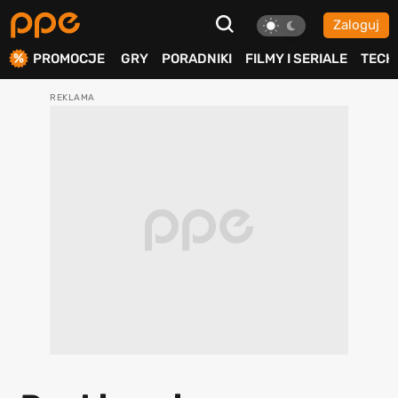
Zaloguj
ierdź
PROMOCJE
GRY
PORADNIKI
FILMY I SERIALE
TECH