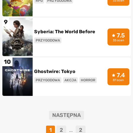
RPG
PRZYGODOWA
33 ocen
9
Syberia: The World Before
7.5
PRZYGODOWA
35 ocen
10
Ghostwire: Tokyo
7.4
PRZYGODOWA
AKCJA
HORROR
87 ocen
NASTĘPNA
1
2
2
...