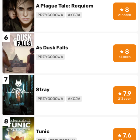
A Plague Tale: Requiem
8
PRZYGODOWA
AKCJA
217 ocen
6
As Dusk Falls
8
PRZYGODOWA
45 ocen
7
Stray
7.9
PRZYGODOWA
AKCJA
213 ocen
8
Tunic
7.6