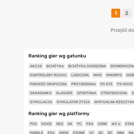
1
2
Przejdź do
Ranking gier wg gatunku
AKCJA
BIJATYKA
BIJATYKA CHODZONA
EKONOMICZN
KONTROLERY RUCHU
LOGICZNA
MMO
MMORPG
MOB
POWIEŚĆ GRAFICZNA
PRZYGODOWA
PS EYE
PS MOVE
SKRADANKA
SLASHER
SPORTOWA
STRATEGICZNA
S
SYMULACJA
SYMULATOR ŻYCIA
WIRTUALNA RZECZYW
Ranking gier wg platformy
PS5
XSX|S
NS2
NS
PC
PS4
XONE
WII U
STAD
MOBILE
PS2
XBOX
PSONE
VC
GC
DC
GBA
N6