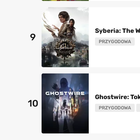
Syberia: The W
9
PRZYGODOWA
Ghostwire: To
10
PRZYGODOWA