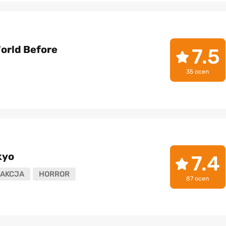
orld Before
7.5
35 ocen
kyo
7.4
AKCJA
HORROR
87 ocen