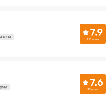
7.9
AKCJA
213 ocen
7.6
OWA
33 ocen