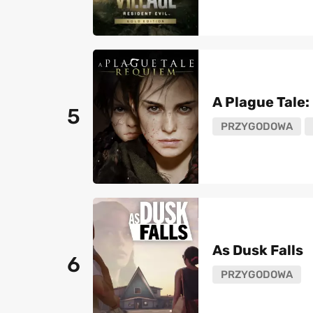
A Plague Tale
5
PRZYGODOWA
As Dusk Falls
6
PRZYGODOWA