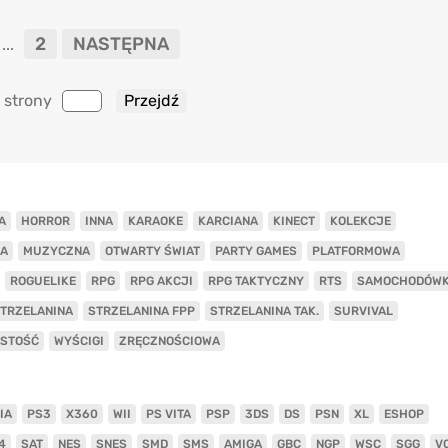
2
NASTĘPNA
...
 strony
A
HORROR
INNA
KARAOKE
KARCIANA
KINECT
KOLEKCJE
A
MUZYCZNA
OTWARTY ŚWIAT
PARTY GAMES
PLATFORMOWA
ROGUELIKE
RPG
RPG AKCJI
RPG TAKTYCZNY
RTS
SAMOCHODÓW
TRZELANINA
STRZELANINA FPP
STRZELANINA TAK.
SURVIVAL
ISTOŚĆ
WYŚCIGI
ZRĘCZNOŚCIOWA
IA
PS3
X360
WII
PS VITA
PSP
3DS
DS
PSN
XL
ESHOP
4
SAT
NES
SNES
SMD
SMS
AMIGA
GBC
NGP
WSC
SGG
V