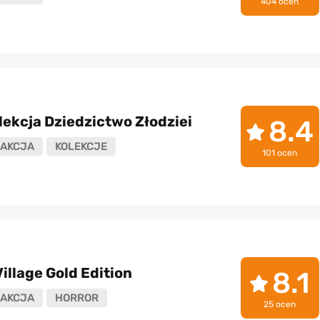
404 ocen
lekcja Dziedzictwo Złodziei
8.4
AKCJA
KOLEKCJE
101 ocen
Village Gold Edition
8.1
AKCJA
HORROR
25 ocen