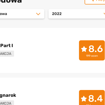
dowa
2022
Part I
8.6
AKCJA
199 ocen
agnarok
8.4
AKCJA