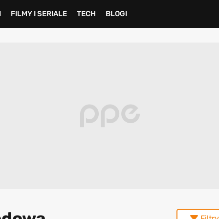
I
FILMY I SERIALE
TECH
BLOGI
godowa
Filtry