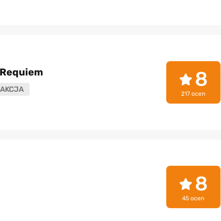
: Requiem
8
AKCJA
217 ocen
8
45 ocen