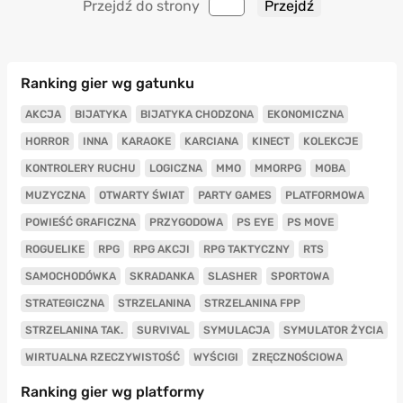
Przejdź do strony
Ranking gier wg gatunku
AKCJA
BIJATYKA
BIJATYKA CHODZONA
EKONOMICZNA
HORROR
INNA
KARAOKE
KARCIANA
KINECT
KOLEKCJE
KONTROLERY RUCHU
LOGICZNA
MMO
MMORPG
MOBA
MUZYCZNA
OTWARTY ŚWIAT
PARTY GAMES
PLATFORMOWA
POWIEŚĆ GRAFICZNA
PRZYGODOWA
PS EYE
PS MOVE
ROGUELIKE
RPG
RPG AKCJI
RPG TAKTYCZNY
RTS
SAMOCHODÓWKA
SKRADANKA
SLASHER
SPORTOWA
STRATEGICZNA
STRZELANINA
STRZELANINA FPP
STRZELANINA TAK.
SURVIVAL
SYMULACJA
SYMULATOR ŻYCIA
WIRTUALNA RZECZYWISTOŚĆ
WYŚCIGI
ZRĘCZNOŚCIOWA
Ranking gier wg platformy