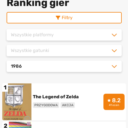
Ranking gier
Filtry
Wszystkie platformy
Wszystkie gatunki
1986
1
The Legend of Zelda
8.2
PRZYGODOWA
AKCJA
41 ocen
2