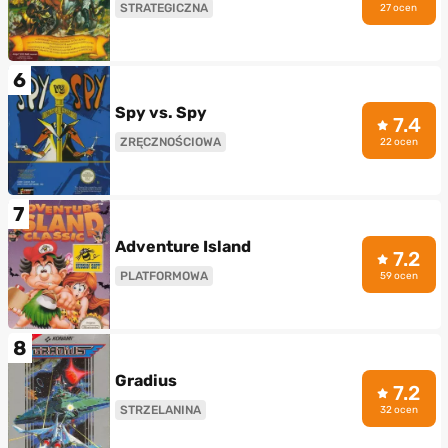
STRATEGICZNA
27 ocen
6
Spy vs. Spy
7.4
ZRĘCZNOŚCIOWA
22 ocen
7
Adventure Island
7.2
PLATFORMOWA
59 ocen
8
Gradius
7.2
STRZELANINA
32 ocen