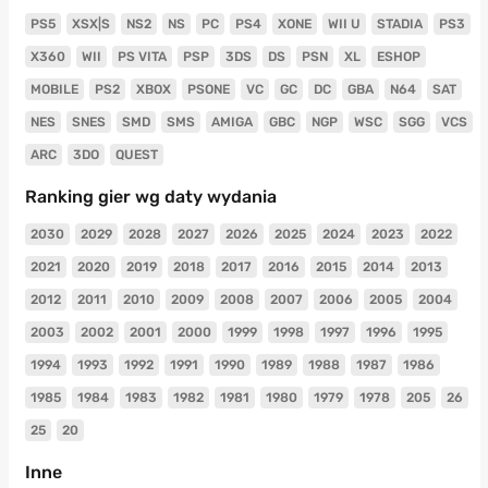
PS5
XSX|S
NS2
NS
PC
PS4
XONE
WII U
STADIA
PS3
X360
WII
PS VITA
PSP
3DS
DS
PSN
XL
ESHOP
MOBILE
PS2
XBOX
PSONE
VC
GC
DC
GBA
N64
SAT
NES
SNES
SMD
SMS
AMIGA
GBC
NGP
WSC
SGG
VCS
ARC
3DO
QUEST
Ranking gier wg daty wydania
2030
2029
2028
2027
2026
2025
2024
2023
2022
2021
2020
2019
2018
2017
2016
2015
2014
2013
2012
2011
2010
2009
2008
2007
2006
2005
2004
2003
2002
2001
2000
1999
1998
1997
1996
1995
1994
1993
1992
1991
1990
1989
1988
1987
1986
1985
1984
1983
1982
1981
1980
1979
1978
205
26
25
20
Inne