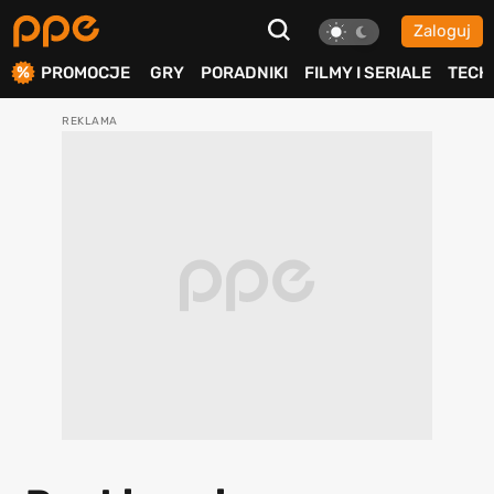
Zaloguj
ierdź
PROMOCJE
GRY
PORADNIKI
FILMY I SERIALE
TECH