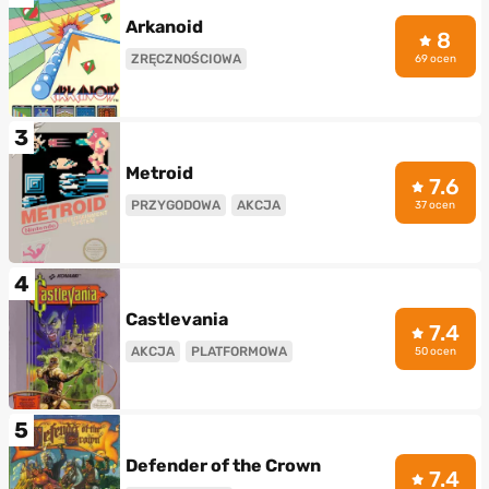
Arkanoid
8
ZRĘCZNOŚCIOWA
69 ocen
3
Metroid
7.6
PRZYGODOWA
AKCJA
37 ocen
4
Castlevania
7.4
AKCJA
PLATFORMOWA
50 ocen
5
Defender of the Crown
7.4