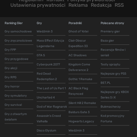
Ustawienia prywatności
Reklama
Redakcja
RSS
Ranking Gier
Gry
Poradniki
Polecane strony
Gry samochodowe
Wiedźmin 3
Ghost of Yotei
Premiery gier
Gry zręcznościowe
Mass Effect Edycja
Clair Obscur
Baza gier
Legendarna
Expedition 33
Gry FPP
Recenzje filmów i
GTA 5
AC Shadows
seriali
Gry przygodowe
Cyberpunk 2077
Kingdom Come
Testy sprzętu
Gry akcji
Deliverance 2
Red Dead
Najlepsze gry PS5
Gry RPG
Redemption 2
Gothic 1 Remake
BET.PL
Gry horror
The Last of Us Part 1
AC Black Flag
Najlepsze gry XBOX
Resynced
Gry symulatory
Uncharted 4
Series S i X
Silent Hill 2 Remake
Gry survival
God of War Ragnarok
Bukmacherzy
Baldurs Gate 3
Gry z otwartym
Assassin's Creed
Kod promocyjny
światem
Valhalla
Hogwarts Legacy
Fortuna
Disco Elysium
Wiedźmin 3