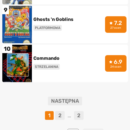
9
Ghosts 'n Goblins
7.2
PLATFORMOWA
27 ocen
10
Commando
6.9
STRZELANINA
24 ocen
NASTĘPNA
1
2
2
...