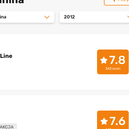
ina
2012
 Line
7.8
343 ocen
n
7.6
AKCJA