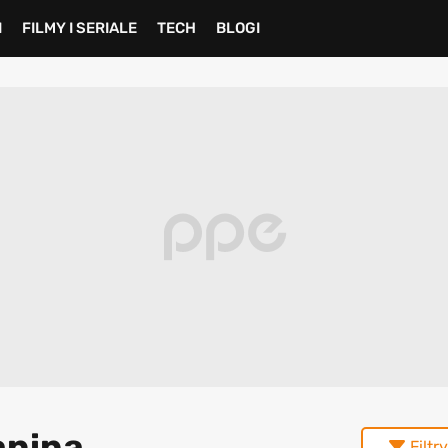
I
FILMY I SERIALE
TECH
BLOGI
anina
Filtry