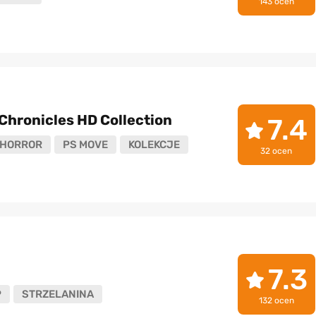
143 ocen
 Chronicles HD Collection
7.4
HORROR
PS MOVE
KOLEKCJE
32 ocen
7.3
P
STRZELANINA
132 ocen