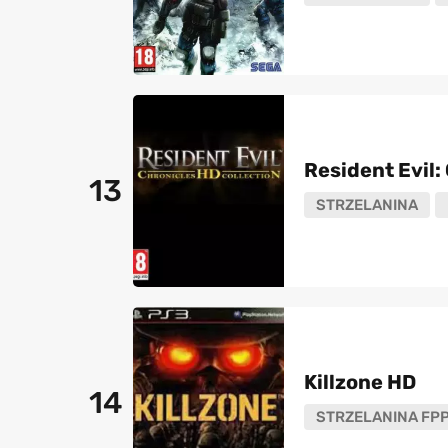
Resident Evil:
13
STRZELANINA
Killzone HD
14
STRZELANINA FP