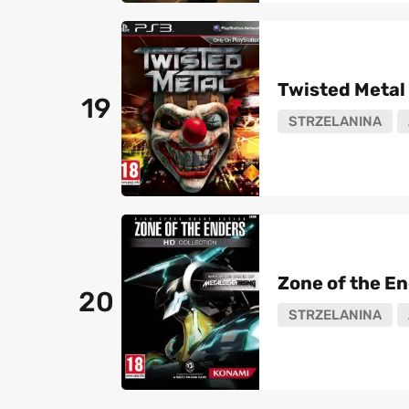
Twisted Metal
19
STRZELANINA
Zone of the En
20
STRZELANINA