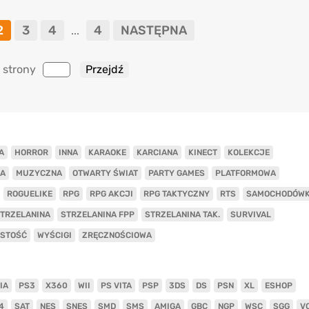
2
3
4
4
NASTĘPNA
...
 strony
A
HORROR
INNA
KARAOKE
KARCIANA
KINECT
KOLEKCJE
A
MUZYCZNA
OTWARTY ŚWIAT
PARTY GAMES
PLATFORMOWA
ROGUELIKE
RPG
RPG AKCJI
RPG TAKTYCZNY
RTS
SAMOCHODÓW
TRZELANINA
STRZELANINA FPP
STRZELANINA TAK.
SURVIVAL
ISTOŚĆ
WYŚCIGI
ZRĘCZNOŚCIOWA
IA
PS3
X360
WII
PS VITA
PSP
3DS
DS
PSN
XL
ESHOP
4
SAT
NES
SNES
SMD
SMS
AMIGA
GBC
NGP
WSC
SGG
V