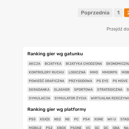
Poprzednia
1
Przejdź do
Ranking gier wg gatunku
AKCJA
BIJATYKA
BIJATYKA CHODZONA
EKONOMICZN
KONTROLERY RUCHU
LOGICZNA
MMO
MMORPG
MOB
POWIEŚĆ GRAFICZNA
PRZYGODOWA
PS EYE
PS MOVE
SKRADANKA
SLASHER
SPORTOWA
STRATEGICZNA
S
SYMULACJA
SYMULATOR ŻYCIA
WIRTUALNA RZECZYW
Ranking gier wg platformy
PS5
XSX|S
NS2
NS
PC
PS4
XONE
WII U
STAD
MOBILE
PS2
XBOX
PSONE
VC
GC
DC
GBA
N6