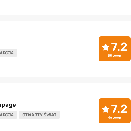
7.2
AKCJA
55 ocen
mpage
7.2
AKCJA
OTWARTY ŚWIAT
46 ocen