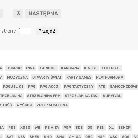
3
NASTĘPNA
...
 strony
A
HORROR
INNA
KARAOKE
KARCIANA
KINECT
KOLEKCJE
A
MUZYCZNA
OTWARTY ŚWIAT
PARTY GAMES
PLATFORMOWA
ROGUELIKE
RPG
RPG AKCJI
RPG TAKTYCZNY
RTS
SAMOCHODÓW
TRZELANINA
STRZELANINA FPP
STRZELANINA TAK.
SURVIVAL
ISTOŚĆ
WYŚCIGI
ZRĘCZNOŚCIOWA
IA
PS3
X360
WII
PS VITA
PSP
3DS
DS
PSN
XL
ESHOP
4
SAT
NES
SNES
SMD
SMS
AMIGA
GBC
NGP
WSC
SGG
V