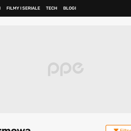
I
FILMY I SERIALE
TECH
BLOGI
ormowa
Filtry