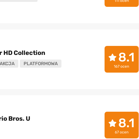
111 ocen
r HD Collection
8.1
AKCJA
PLATFORMOWA
167 ocen
io Bros. U
8.1
67 ocen