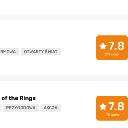
7.8
ORMOWA
OTWARTY ŚWIAT
219 ocen
 of the Rings
7.8
PRZYGODOWA
AKCJA
173 ocen