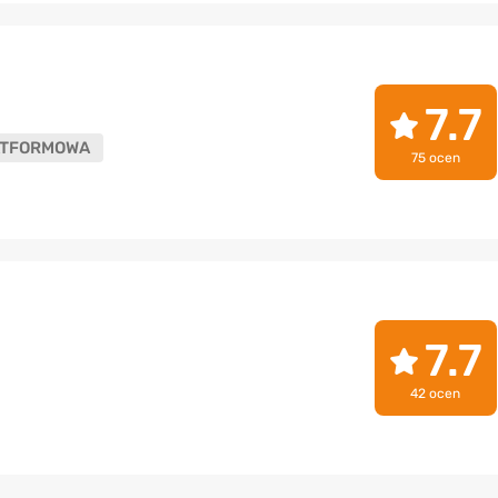
7.7
ATFORMOWA
75 ocen
7.7
42 ocen