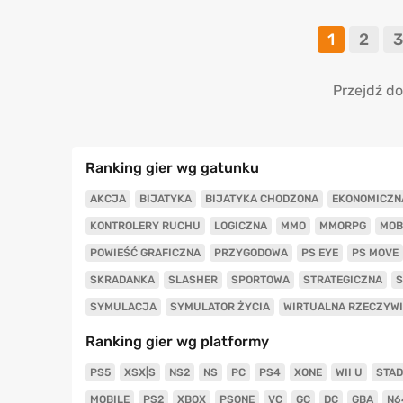
1
2
3
Przejdź do
Ranking gier wg gatunku
AKCJA
BIJATYKA
BIJATYKA CHODZONA
EKONOMICZN
KONTROLERY RUCHU
LOGICZNA
MMO
MMORPG
MOB
POWIEŚĆ GRAFICZNA
PRZYGODOWA
PS EYE
PS MOVE
SKRADANKA
SLASHER
SPORTOWA
STRATEGICZNA
S
SYMULACJA
SYMULATOR ŻYCIA
WIRTUALNA RZECZYW
Ranking gier wg platformy
PS5
XSX|S
NS2
NS
PC
PS4
XONE
WII U
STAD
MOBILE
PS2
XBOX
PSONE
VC
GC
DC
GBA
N6