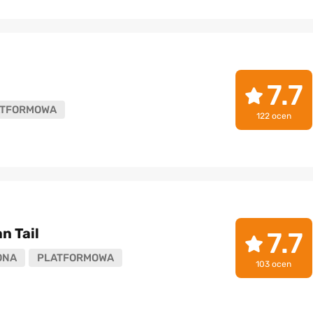
7.7
ATFORMOWA
122 ocen
n Tail
7.7
ONA
PLATFORMOWA
103 ocen