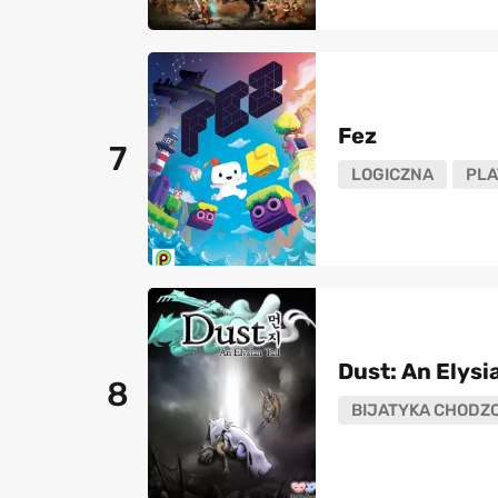
Fez
7
LOGICZNA
PL
Dust: An Elysia
8
BIJATYKA CHODZ