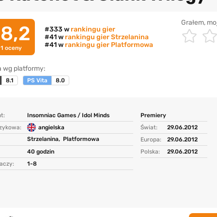
Grałem, mo
8,2
#333 w
rankingu gier
#41 w
rankingu gier Strzelanina
#41 w
rankingu gier Platformowa
11
oceny
 wg platformy:
8.1
PS Vita
8.0
t:
Insomniac Games / Idol Minds
Premiery
ęzykowa:
angielska
Świat:
29.06.2012
Strzelanina,
Platformowa
Europa:
29.06.2012
40 godzin
Polska:
29.06.2012
aczy:
1-8