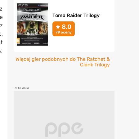
z
Tomb Raider Trilogy
e
cz
8.0
79 oceny
o,
t
w,
Więcej gier podobnych do The Ratchet &
Clank Trilogy