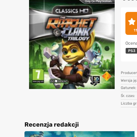
1
Ocena
PS3
Producen
Wersja j
Gatunek:
Śr. czas:
Liczba gr
Recenzja redakcji