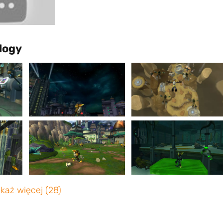
ilogy
każ więcej (28)