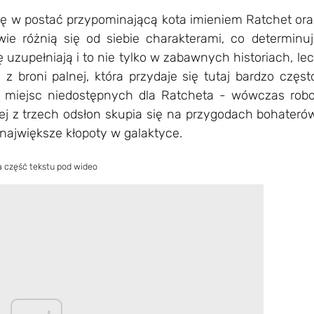
ię w postać przypominającą kota imieniem Ratchet ora
wie różnią się od siebie charakterami, co determinuj
 uzupełniają i to nie tylko w zabawnych historiach, le
z broni palnej, która przydaje się tutaj bardzo częst
 miejsc niedostępnych dla Ratcheta - wówczas robo
dej z trzech odsłon skupia się na przygodach bohateró
największe kłopoty w galaktyce.
a część tekstu pod wideo