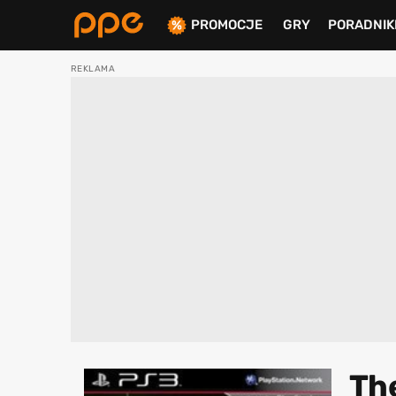
PROMOCJE
GRY
PORADNIK
ierdź
The