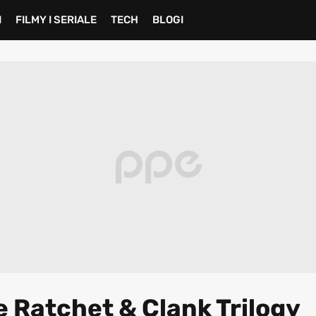
I
FILMY I SERIALE
TECH
BLOGI
 Ratchet & Clank Trilogy