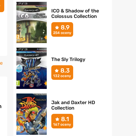
5
ICO & Shadow of the
Colossus Collection
8.9
254 oceny
The Sly Trilogy
je
8.3
132 oceny
Jak and Daxter HD
n
Collection
8.1
167 oceny