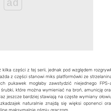
ad
 kilka części z tej serii, jednak pod względem rozgryw
 Każda z części stanowi miks platformówki ze strzelanin
nych pukawek mogłaby zawstydzić niejednego FPS-a
śrubki, które można wymieniać na broń, amunicję ora
raz
jeszcze bardziej stawiają na częste wymiany ołowi
kadzajek naturalnie znajdą się więksi oponenci ora
line maksymalnie ośmiu graczom.