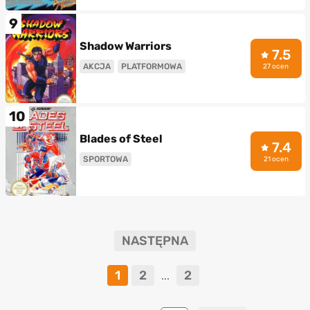
9
Shadow Warriors
7.5
AKCJA
PLATFORMOWA
27 ocen
10
Blades of Steel
7.4
SPORTOWA
21 ocen
NASTĘPNA
1
2
2
...