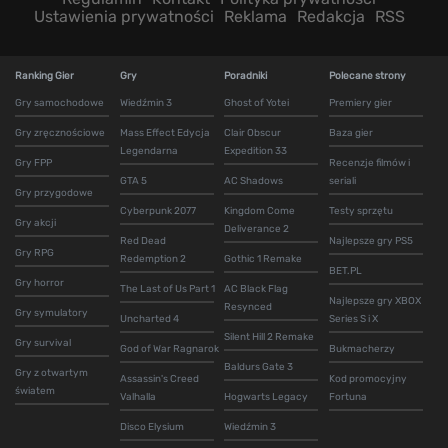
Ustawienia prywatności
Reklama
Redakcja
RSS
Ranking Gier
Gry
Poradniki
Polecane strony
Gry samochodowe
Wiedźmin 3
Ghost of Yotei
Premiery gier
Gry zręcznościowe
Mass Effect Edycja
Clair Obscur
Baza gier
Legendarna
Expedition 33
Gry FPP
Recenzje filmów i
GTA 5
AC Shadows
seriali
Gry przygodowe
Cyberpunk 2077
Kingdom Come
Testy sprzętu
Gry akcji
Deliverance 2
Red Dead
Najlepsze gry PS5
Gry RPG
Redemption 2
Gothic 1 Remake
BET.PL
Gry horror
The Last of Us Part 1
AC Black Flag
Najlepsze gry XBOX
Resynced
Gry symulatory
Uncharted 4
Series S i X
Silent Hill 2 Remake
Gry survival
God of War Ragnarok
Bukmacherzy
Baldurs Gate 3
Gry z otwartym
Assassin's Creed
Kod promocyjny
światem
Valhalla
Hogwarts Legacy
Fortuna
Disco Elysium
Wiedźmin 3