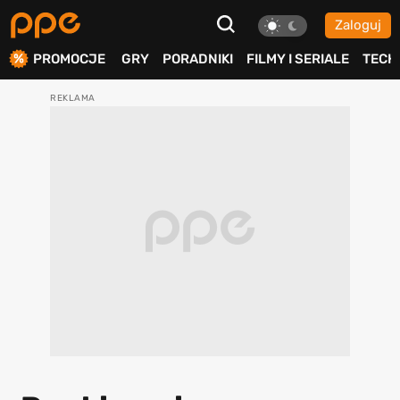
Zaloguj
ierdź
PROMOCJE
GRY
PORADNIKI
FILMY I SERIALE
TECH