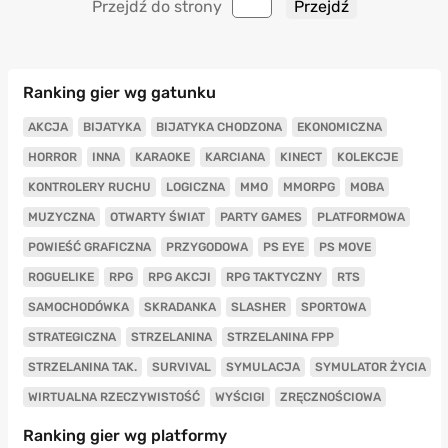
Przejdź do strony
Ranking gier wg gatunku
AKCJA
BIJATYKA
BIJATYKA CHODZONA
EKONOMICZNA
HORROR
INNA
KARAOKE
KARCIANA
KINECT
KOLEKCJE
KONTROLERY RUCHU
LOGICZNA
MMO
MMORPG
MOBA
MUZYCZNA
OTWARTY ŚWIAT
PARTY GAMES
PLATFORMOWA
POWIEŚĆ GRAFICZNA
PRZYGODOWA
PS EYE
PS MOVE
ROGUELIKE
RPG
RPG AKCJI
RPG TAKTYCZNY
RTS
SAMOCHODÓWKA
SKRADANKA
SLASHER
SPORTOWA
STRATEGICZNA
STRZELANINA
STRZELANINA FPP
STRZELANINA TAK.
SURVIVAL
SYMULACJA
SYMULATOR ŻYCIA
WIRTUALNA RZECZYWISTOŚĆ
WYŚCIGI
ZRĘCZNOŚCIOWA
Ranking gier wg platformy