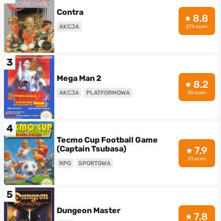
Contra
8.8
AKCJA
274 ocen
3
Mega Man 2
8.2
AKCJA
PLATFORMOWA
30 ocen
4
Tecmo Cup Football Game
(Captain Tsubasa)
7.9
21 ocen
RPG
SPORTOWA
5
Dungeon Master
7.8