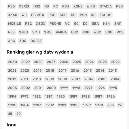
PS5
XSX|S
NS2
NS
PC
PS4
XONE
WII U
STADIA
PS3
X360
WII
PS VITA
PSP
3DS
DS
PSN
XL
ESHOP
MOBILE
PS2
XBOX
PSONE
VC
GC
DC
GBA
N64
SAT
NES
SNES
SMD
SMS
AMIGA
GBC
NGP
WSC
SGG
VCS
ARC
3DO
QUEST
Ranking gier wg daty wydania
2030
2029
2028
2027
2026
2025
2024
2023
2022
2021
2020
2019
2018
2017
2016
2015
2014
2013
2012
2011
2010
2009
2008
2007
2006
2005
2004
2003
2002
2001
2000
1999
1998
1997
1996
1995
1994
1993
1992
1991
1990
1989
1988
1987
1986
1985
1984
1983
1982
1981
1980
1979
1978
205
26
25
20
Inne