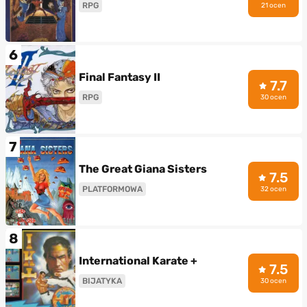
RPG
21 ocen
6
Final Fantasy II
7.7
RPG
30 ocen
7
The Great Giana Sisters
7.5
PLATFORMOWA
32 ocen
8
International Karate +
7.5
BIJATYKA
30 ocen