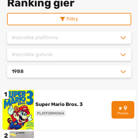
Ranking gier
Filtry
Wszystkie platformy
Wszystkie gatunki
1988
1
Super Mario Bros. 3
9
PLATFORMOWA
91 ocen
2