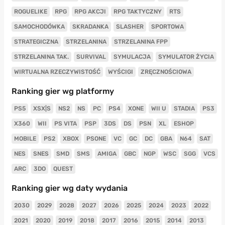
ROGUELIKE
RPG
RPG AKCJI
RPG TAKTYCZNY
RTS
SAMOCHODÓWKA
SKRADANKA
SLASHER
SPORTOWA
STRATEGICZNA
STRZELANINA
STRZELANINA FPP
STRZELANINA TAK.
SURVIVAL
SYMULACJA
SYMULATOR ŻYCIA
WIRTUALNA RZECZYWISTOŚĆ
WYŚCIGI
ZRĘCZNOŚCIOWA
Ranking gier wg platformy
PS5
XSX|S
NS2
NS
PC
PS4
XONE
WII U
STADIA
PS3
X360
WII
PS VITA
PSP
3DS
DS
PSN
XL
ESHOP
MOBILE
PS2
XBOX
PSONE
VC
GC
DC
GBA
N64
SAT
NES
SNES
SMD
SMS
AMIGA
GBC
NGP
WSC
SGG
VCS
ARC
3DO
QUEST
Ranking gier wg daty wydania
2030
2029
2028
2027
2026
2025
2024
2023
2022
2021
2020
2019
2018
2017
2016
2015
2014
2013