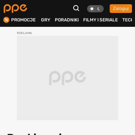
Zaloguj
ierdź
PROMOCJE
GRY
PORADNIKI
FILMY I SERIALE
TECH