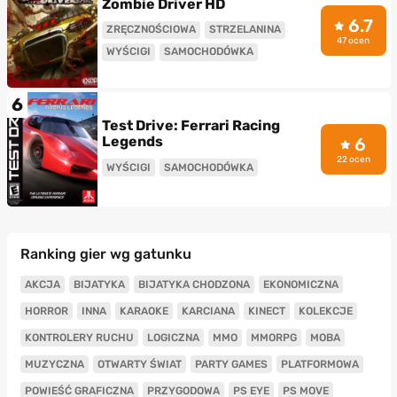
Zombie Driver HD
6.7
ZRĘCZNOŚCIOWA
STRZELANINA
47 ocen
WYŚCIGI
SAMOCHODÓWKA
6
Test Drive: Ferrari Racing
Legends
6
22 ocen
WYŚCIGI
SAMOCHODÓWKA
Ranking gier wg gatunku
AKCJA
BIJATYKA
BIJATYKA CHODZONA
EKONOMICZNA
HORROR
INNA
KARAOKE
KARCIANA
KINECT
KOLEKCJE
KONTROLERY RUCHU
LOGICZNA
MMO
MMORPG
MOBA
MUZYCZNA
OTWARTY ŚWIAT
PARTY GAMES
PLATFORMOWA
POWIEŚĆ GRAFICZNA
PRZYGODOWA
PS EYE
PS MOVE