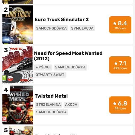
2
Euro Truck Simulator 2
8.4
SAMOCHODÓWKA
SYMULACJA
70 ocen
3
Need for Speed Most Wanted
(2012)
7.1
WYŚCIGI
SAMOCHODÓWKA
425 ocen
OTWARTY ŚWIAT
4
Twisted Metal
6.8
STRZELANINA
AKCJA
38 ocen
SAMOCHODÓWKA
5