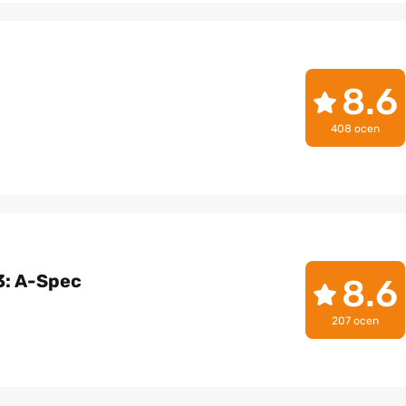
8.6
408 ocen
3: A-Spec
8.6
207 ocen