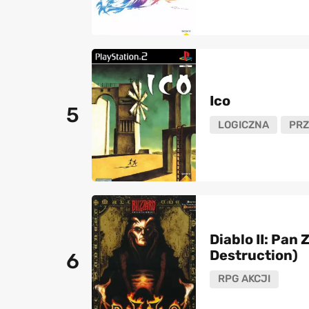
Ico
5
LOGICZNA
PR
Diablo II: Pan 
Destruction)
6
RPG AKCJI