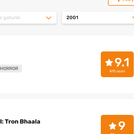
e gatunki
2001
9.1
HORROR
470 ocen
I: Tron Bhaala
9