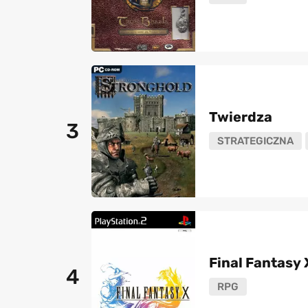
Twierdza
3
STRATEGICZNA
Final Fantasy 
4
RPG