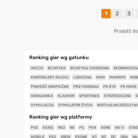
1
2
3
Przejdź do
Ranking gier wg gatunku
AKCJA
BIJATYKA
BIJATYKA CHODZONA
EKONOMICZN
KONTROLERY RUCHU
LOGICZNA
MMO
MMORPG
MOB
POWIEŚĆ GRAFICZNA
PRZYGODOWA
PS EYE
PS MOVE
SKRADANKA
SLASHER
SPORTOWA
STRATEGICZNA
S
SYMULACJA
SYMULATOR ŻYCIA
WIRTUALNA RZECZYW
Ranking gier wg platformy
PS5
XSX|S
NS2
NS
PC
PS4
XONE
WII U
STAD
MOBILE
PS2
XBOX
PSONE
VC
GC
DC
GBA
N6