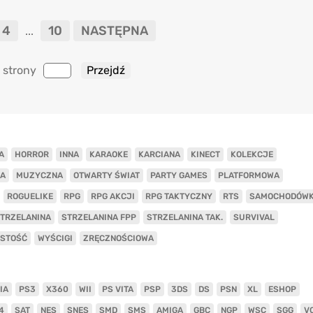
4
10
NASTĘPNA
...
 strony
A
HORROR
INNA
KARAOKE
KARCIANA
KINECT
KOLEKCJE
A
MUZYCZNA
OTWARTY ŚWIAT
PARTY GAMES
PLATFORMOWA
ROGUELIKE
RPG
RPG AKCJI
RPG TAKTYCZNY
RTS
SAMOCHODÓW
TRZELANINA
STRZELANINA FPP
STRZELANINA TAK.
SURVIVAL
ISTOŚĆ
WYŚCIGI
ZRĘCZNOŚCIOWA
IA
PS3
X360
WII
PS VITA
PSP
3DS
DS
PSN
XL
ESHOP
4
SAT
NES
SNES
SMD
SMS
AMIGA
GBC
NGP
WSC
SGG
V