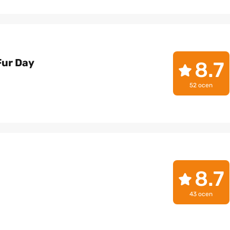
Fur Day
8.7
52 ocen
8.7
43 ocen