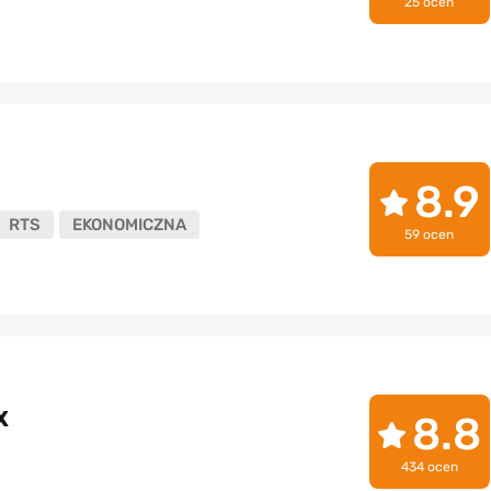
25 ocen
8.9
RTS
EKONOMICZNA
59 ocen
X
8.8
434 ocen