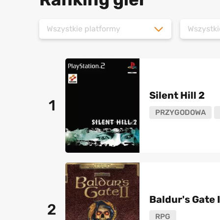
Wszystkie platformy
Wszystki
Silent Hill 2
1
PRZYGODOWA
Baldur's Gate I
2
RPG