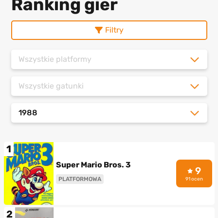
Ranking gier
Filtry
Wszystkie platformy
Wszystkie gatunki
1988
1
Super Mario Bros. 3
9
PLATFORMOWA
91 ocen
2