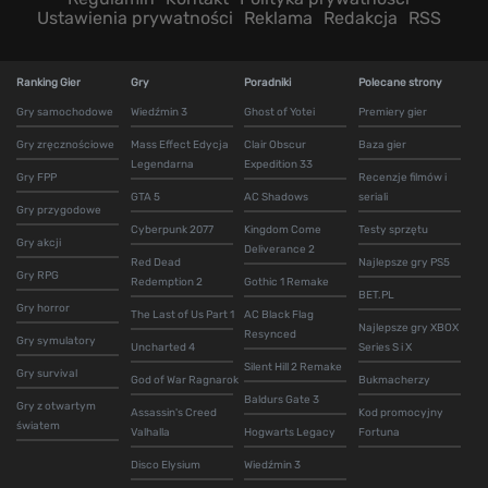
Ustawienia prywatności
Reklama
Redakcja
RSS
Ranking Gier
Gry
Poradniki
Polecane strony
Gry samochodowe
Wiedźmin 3
Ghost of Yotei
Premiery gier
Gry zręcznościowe
Mass Effect Edycja
Clair Obscur
Baza gier
Legendarna
Expedition 33
Gry FPP
Recenzje filmów i
GTA 5
AC Shadows
seriali
Gry przygodowe
Cyberpunk 2077
Kingdom Come
Testy sprzętu
Gry akcji
Deliverance 2
Red Dead
Najlepsze gry PS5
Gry RPG
Redemption 2
Gothic 1 Remake
BET.PL
Gry horror
The Last of Us Part 1
AC Black Flag
Najlepsze gry XBOX
Resynced
Gry symulatory
Uncharted 4
Series S i X
Silent Hill 2 Remake
Gry survival
God of War Ragnarok
Bukmacherzy
Baldurs Gate 3
Gry z otwartym
Assassin's Creed
Kod promocyjny
światem
Valhalla
Hogwarts Legacy
Fortuna
Disco Elysium
Wiedźmin 3