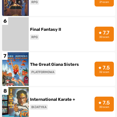
RPG
21 ocen
6
Final Fantasy II
7.7
RPG
30 ocen
7
The Great Giana Sisters
7.5
PLATFORMOWA
32 ocen
8
International Karate +
7.5
BIJATYKA
30 ocen