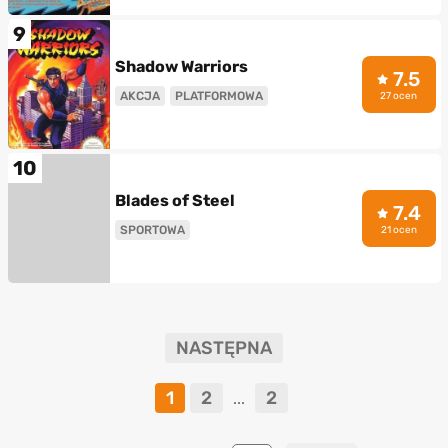
9
Shadow Warriors
7.5
AKCJA
PLATFORMOWA
27 ocen
10
Blades of Steel
7.4
SPORTOWA
21 ocen
NASTĘPNA
1
2
2
...