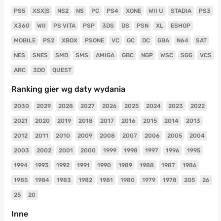
PS5
XSX|S
NS2
NS
PC
PS4
XONE
WII U
STADIA
PS3
X360
WII
PS VITA
PSP
3DS
DS
PSN
XL
ESHOP
MOBILE
PS2
XBOX
PSONE
VC
GC
DC
GBA
N64
SAT
NES
SNES
SMD
SMS
AMIGA
GBC
NGP
WSC
SGG
VCS
ARC
3DO
QUEST
Ranking gier wg daty wydania
2030
2029
2028
2027
2026
2025
2024
2023
2022
2021
2020
2019
2018
2017
2016
2015
2014
2013
2012
2011
2010
2009
2008
2007
2006
2005
2004
2003
2002
2001
2000
1999
1998
1997
1996
1995
1994
1993
1992
1991
1990
1989
1988
1987
1986
1985
1984
1983
1982
1981
1980
1979
1978
205
26
25
20
Inne