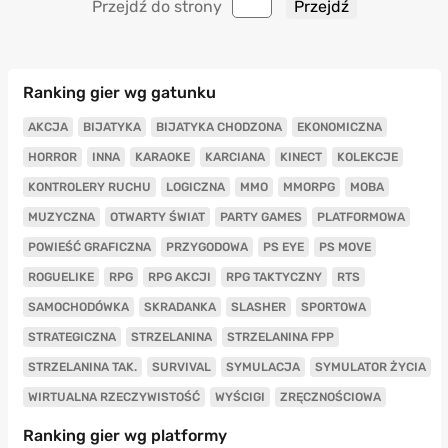
Przejdź do strony
Ranking gier wg gatunku
AKCJA
BIJATYKA
BIJATYKA CHODZONA
EKONOMICZNA
HORROR
INNA
KARAOKE
KARCIANA
KINECT
KOLEKCJE
KONTROLERY RUCHU
LOGICZNA
MMO
MMORPG
MOBA
MUZYCZNA
OTWARTY ŚWIAT
PARTY GAMES
PLATFORMOWA
POWIEŚĆ GRAFICZNA
PRZYGODOWA
PS EYE
PS MOVE
ROGUELIKE
RPG
RPG AKCJI
RPG TAKTYCZNY
RTS
SAMOCHODÓWKA
SKRADANKA
SLASHER
SPORTOWA
STRATEGICZNA
STRZELANINA
STRZELANINA FPP
STRZELANINA TAK.
SURVIVAL
SYMULACJA
SYMULATOR ŻYCIA
WIRTUALNA RZECZYWISTOŚĆ
WYŚCIGI
ZRĘCZNOŚCIOWA
Ranking gier wg platformy