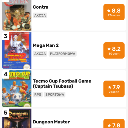
Contra
8.8
AKCJA
274 ocen
3
Mega Man 2
8.2
AKCJA
PLATFORMOWA
30 ocen
4
Tecmo Cup Football Game
(Captain Tsubasa)
7.9
21 ocen
RPG
SPORTOWA
5
Dungeon Master
7.8