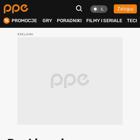
Zaloguj
ierdź
PROMOCJE
GRY
PORADNIKI
FILMY I SERIALE
TECH