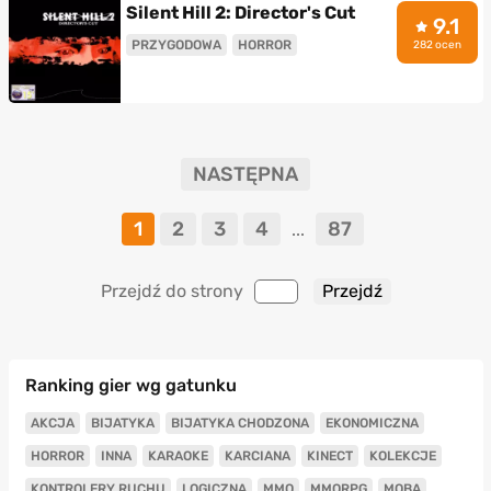
Silent Hill 2: Director's Cut
9.1
PRZYGODOWA
HORROR
282 ocen
NASTĘPNA
1
2
3
4
87
...
Przejdź do strony
Ranking gier wg gatunku
AKCJA
BIJATYKA
BIJATYKA CHODZONA
EKONOMICZNA
HORROR
INNA
KARAOKE
KARCIANA
KINECT
KOLEKCJE
KONTROLERY RUCHU
LOGICZNA
MMO
MMORPG
MOBA