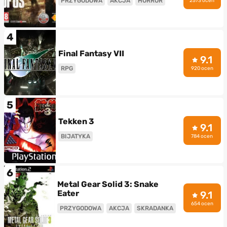
PRZYGODOWA
AKCJA
HORROR
2573 ocen
4
Final Fantasy VII
9.1
RPG
920 ocen
5
Tekken 3
9.1
BIJATYKA
784 ocen
6
Metal Gear Solid 3: Snake
Eater
9.1
654 ocen
PRZYGODOWA
AKCJA
SKRADANKA