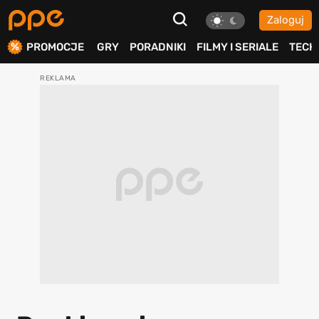
Zaloguj
ierdź
PROMOCJE
GRY
PORADNIKI
FILMY I SERIALE
TECH