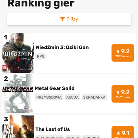
Ranking gier
Filtry
1
Wiedźmin 3: Dziki Gon
9.2
RPG
2090 ocen
2
Metal Gear Solid
9.2
PRZYGODOWA
AKCJA
SKRADANKA
1162 ocen
3
The Last of Us
9.1