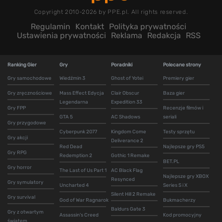
Copyright 2010-2026 by PPE.pl. All rights reserved.
Regulamin
Kontakt
Polityka prywatności
Ustawienia prywatności
Reklama
Redakcja
RSS
Ranking Gier
Gry
Poradniki
Polecane strony
Gry samochodowe
Wiedźmin 3
Ghost of Yotei
Premiery gier
Gry zręcznościowe
Mass Effect Edycja
Clair Obscur
Baza gier
Legendarna
Expedition 33
Gry FPP
Recenzje filmów i
GTA 5
AC Shadows
seriali
Gry przygodowe
Cyberpunk 2077
Kingdom Come
Testy sprzętu
Gry akcji
Deliverance 2
Red Dead
Najlepsze gry PS5
Gry RPG
Redemption 2
Gothic 1 Remake
BET.PL
Gry horror
The Last of Us Part 1
AC Black Flag
Najlepsze gry XBOX
Resynced
Gry symulatory
Uncharted 4
Series S i X
Silent Hill 2 Remake
Gry survival
God of War Ragnarok
Bukmacherzy
Baldurs Gate 3
Gry z otwartym
Assassin's Creed
Kod promocyjny
światem