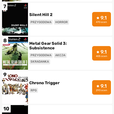
7
Silent Hill 2
9.1
PRZYGODOWA
HORROR
470 ocen
8
Metal Gear Solid 3:
Subsistence
9.1
PRZYGODOWA
AKCJA
405 ocen
SKRADANKA
9
Chrono Trigger
9.1
RPG
293 ocen
10