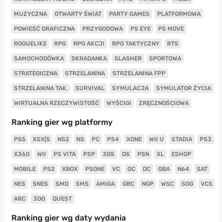
MUZYCZNA
OTWARTY ŚWIAT
PARTY GAMES
PLATFORMOWA
POWIEŚĆ GRAFICZNA
PRZYGODOWA
PS EYE
PS MOVE
ROGUELIKE
RPG
RPG AKCJI
RPG TAKTYCZNY
RTS
SAMOCHODÓWKA
SKRADANKA
SLASHER
SPORTOWA
STRATEGICZNA
STRZELANINA
STRZELANINA FPP
STRZELANINA TAK.
SURVIVAL
SYMULACJA
SYMULATOR ŻYCIA
WIRTUALNA RZECZYWISTOŚĆ
WYŚCIGI
ZRĘCZNOŚCIOWA
Ranking gier wg platformy
PS5
XSX|S
NS2
NS
PC
PS4
XONE
WII U
STADIA
PS3
X360
WII
PS VITA
PSP
3DS
DS
PSN
XL
ESHOP
MOBILE
PS2
XBOX
PSONE
VC
GC
DC
GBA
N64
SAT
NES
SNES
SMD
SMS
AMIGA
GBC
NGP
WSC
SGG
VCS
ARC
3DO
QUEST
Ranking gier wg daty wydania