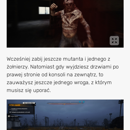
Wcześniej zabij jeszcze mutanta i jednego z
żołnierzy. Natomiast gdy wyjdziesz drzwiami po
prawej stronie od konsoli na zewnątrz, to
zauważysz jeszcze jednego wroga, z którym
musisz się uporać.