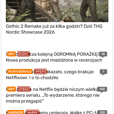
Gothic 2 Remake już za kilka godzin? Dziś THQ
Nordic Showcase 2026
Ubisoft zalicza kolejną OGROMNĄ PORAŻKĘ!
18
GRY
5124V
Nowa produkcja jest miażdżona w recenzjach
HBO Max właśnie pokazało, czego brakuje
7
FILMY/SERIALE
4922V
Netflixowi. I o to chodziło
Pokaz GTA 6 na Netflix będzie niczym wielka
150
GRY
4782V
premiera serialu. „To wydarzenie, którego nie
można przegapić”
Konsole jakie znamy umierają. Walkę z PC-tami
129
HARDKOR
4688V