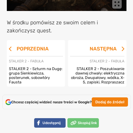
W środku pomówisz ze swoim celem i
zakończysz quest.
POPRZEDNIA
NASTĘPNA
STALKER 2 - FABUŁA
STALKER 2 - FABUŁA
STALKER 2 - Szturm na Dugę:
STALKER 2 - Poszukiwanie
grupa Sienkiewicza,
dawnej chwały: elektryczna
posterunek, sobowtóry
obroża, Dwupałowy, wódka, X-
Fausta
5, zapiski, Rozpraszacz
Dodaj do źródeł
Chcesz częściej widzieć nasze treści w Google?
Udostępnij
Skopiuj link