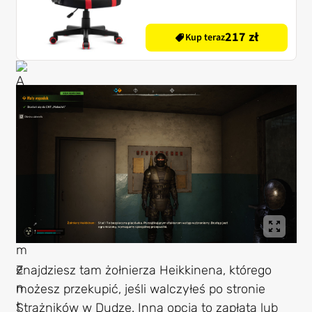
217 zł
Kup teraz
Znajdziesz tam żołnierza Heikkinena, którego
możesz przekupić, jeśli walczyłeś po stronie
Strażników w Dudze. Inna opcja to zapłata lub