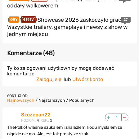
oddały walkowerem
THQ Nordic Showcase 2026 zaskoczyło graczy?
27
GRY
4191V
Wszystkie trailery, gameplaye i newsy z show w
jednym miejscu
Komentarze (
48
)
Tylko zalogowani użytkownicy mogą dodawać
komentarze.
Zaloguj się
lub
Utwórz konto
SORTUJ OD:
Najnowszych
/
Najstarszych
/
Popularnych
Szczepan22
1
POZIOM:
4
REP.:
2
ThePolkot wlasnie szukalem i znalazlem, kodu myslalem ze
nigdzie nie ma. Ale jest tak prosty ze szok