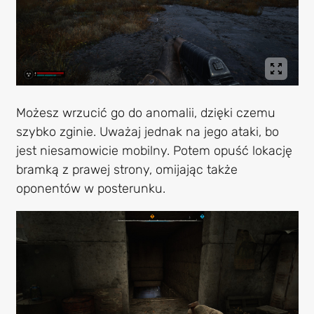
Możesz wrzucić go do anomalii, dzięki czemu
szybko zginie. Uważaj jednak na jego ataki, bo
jest niesamowicie mobilny. Potem opuść lokację
bramką z prawej strony, omijając także
oponentów w posterunku.