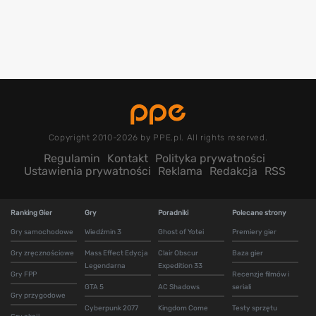
Copyright 2010-2026 by PPE.pl. All rights reserved.
Regulamin
Kontakt
Polityka prywatności
Ustawienia prywatności
Reklama
Redakcja
RSS
Ranking Gier
Gry
Poradniki
Polecane strony
Gry samochodowe
Wiedźmin 3
Ghost of Yotei
Premiery gier
Gry zręcznościowe
Mass Effect Edycja
Clair Obscur
Baza gier
Legendarna
Expedition 33
Gry FPP
Recenzje filmów i
GTA 5
AC Shadows
seriali
Gry przygodowe
Cyberpunk 2077
Kingdom Come
Testy sprzętu