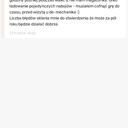
godziny później podczas walki, iż nie mam magazynka, tylko
ładowanie pojedynczych nabojów - musiałem cofnąć grę do
czasu, przed wizytą u de-mechanika :)
Liczba błędów skłania mnie do stwierdzenia że może za pół
roku będzie działać dobrze.
27.11.2024, 14:50