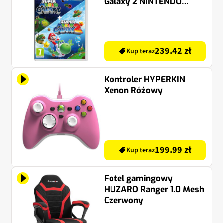
Galaxy 2 NINTENDO
SWITCH
239.42 zł
Kup teraz
Kontroler HYPERKIN
Xenon Różowy
199.99 zł
Kup teraz
Fotel gamingowy
HUZARO Ranger 1.0 Mesh
Czerwony