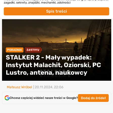
zagadki, sekrety, znajdźki, mechaniki, zdolności
Spis treści
PORADNIK
349791V
STALKER 2 - Mały wypadek:
Instytut Malachit, Oziorski, PC
Lustro, antena, naukowcy
Mateusz Wróbel
| 20.11.2024, 22:06
Dodaj do źródeł
Chcesz częściej widzieć nasze treści w Google?