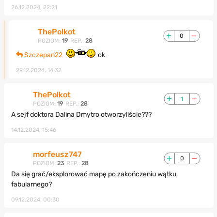
26.12.2024, 22:21
ThePolkot
0
POZIOM:
19
REP.:
28
Szczepan22
ok
29.12.2024, 14:32
ThePolkot
1
POZIOM:
19
REP.:
28
A sejf doktora Dalina Dmytro otworzyliście???
14.12.2024, 15:46
morfeusz747
0
POZIOM:
23
REP.:
28
Da się grać/eksplorować mapę po zakończeniu wątku
fabularnego?
09.12.2024, 00:30