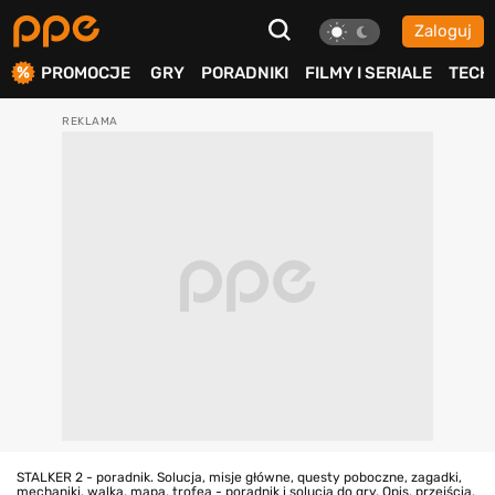
Zaloguj
ierdź
PROMOCJE
GRY
PORADNIKI
FILMY I SERIALE
TECH
STALKER 2 - poradnik. Solucja, misje główne, questy poboczne, zagadki,
mechaniki, walka, mapa, trofea - poradnik i solucja do gry. Opis, przejścia,