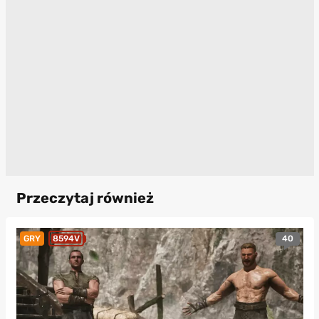
Przeczytaj również
40
GRY
8594V