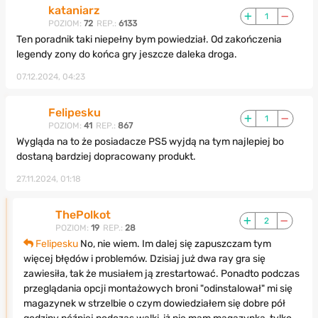
kataniarz
1
POZIOM:
72
REP.:
6133
Ten poradnik taki niepełny bym powiedział. Od zakończenia
legendy zony do końca gry jeszcze daleka droga.
07.12.2024, 04:23
Felipesku
1
POZIOM:
41
REP.:
867
Wygląda na to że posiadacze PS5 wyjdą na tym najlepiej bo
dostaną bardziej dopracowany produkt.
27.11.2024, 01:18
ThePolkot
2
POZIOM:
19
REP.:
28
Felipesku
No, nie wiem. Im dalej się zapuszczam tym
więcej błędów i problemów. Dzisiaj już dwa ray gra się
zawiesiła, tak że musiałem ją zrestartować. Ponadto podczas
przeglądania opcji montażowych broni "odinstalował" mi się
magazynek w strzelbie o czym dowiedziałem się dobre pół