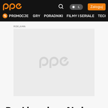
Zaloguj
ierdź
PROMOCJE
GRY
PORADNIKI
FILMY I SERIALE
TECH