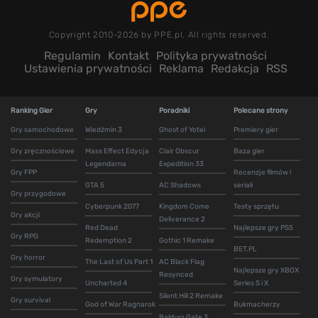
Copyright 2010-2026 by PPE.pl. All rights reserved.
Regulamin
Kontakt
Polityka prywatności
Ustawienia prywatności
Reklama
Redakcja
RSS
Ranking Gier
Gry
Poradniki
Polecane strony
Gry samochodowe
Wiedźmin 3
Ghost of Yotei
Premiery gier
Gry zręcznościowe
Mass Effect Edycja
Clair Obscur
Baza gier
Legendarna
Expedition 33
Gry FPP
Recenzje filmów i
GTA 5
AC Shadows
seriali
Gry przygodowe
Cyberpunk 2077
Kingdom Come
Testy sprzętu
Gry akcji
Deliverance 2
Red Dead
Najlepsze gry PS5
Gry RPG
Redemption 2
Gothic 1 Remake
BET.PL
Gry horror
The Last of Us Part 1
AC Black Flag
Najlepsze gry XBOX
Resynced
Gry symulatory
Uncharted 4
Series S i X
Silent Hill 2 Remake
Gry survival
God of War Ragnarok
Bukmacherzy
Baldurs Gate 3