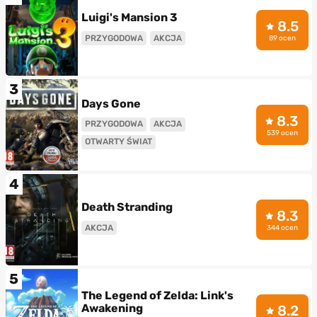
Luigi's Mansion 3
8.5
PRZYGODOWA
AKCJA
89 ocen
3
Days Gone
8.3
PRZYGODOWA
AKCJA
539 ocen
OTWARTY ŚWIAT
4
Death Stranding
8.3
AKCJA
344 ocen
5
The Legend of Zelda: Link's
Awakening
8.2