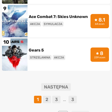
9
Ace Combat 7: Skies Unknown
8.1
AKCJA
SYMULACJA
64 ocen
10
Gears 5
8
STRZELANINA
AKCJA
239 ocen
NASTĘPNA
1
2
3
3
...