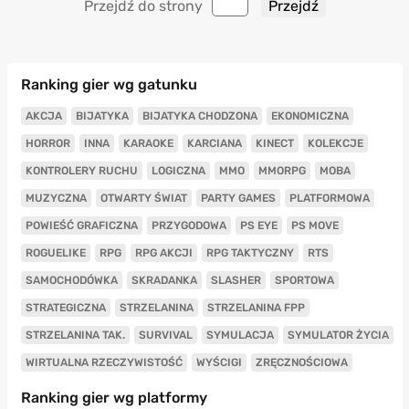
Przejdź do strony
Ranking gier wg gatunku
AKCJA
BIJATYKA
BIJATYKA CHODZONA
EKONOMICZNA
HORROR
INNA
KARAOKE
KARCIANA
KINECT
KOLEKCJE
KONTROLERY RUCHU
LOGICZNA
MMO
MMORPG
MOBA
MUZYCZNA
OTWARTY ŚWIAT
PARTY GAMES
PLATFORMOWA
POWIEŚĆ GRAFICZNA
PRZYGODOWA
PS EYE
PS MOVE
ROGUELIKE
RPG
RPG AKCJI
RPG TAKTYCZNY
RTS
SAMOCHODÓWKA
SKRADANKA
SLASHER
SPORTOWA
STRATEGICZNA
STRZELANINA
STRZELANINA FPP
STRZELANINA TAK.
SURVIVAL
SYMULACJA
SYMULATOR ŻYCIA
WIRTUALNA RZECZYWISTOŚĆ
WYŚCIGI
ZRĘCZNOŚCIOWA
Ranking gier wg platformy