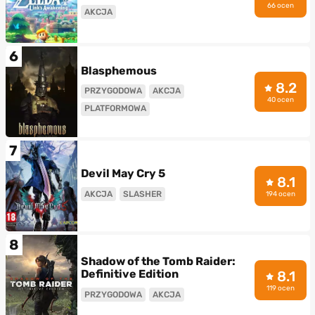
66 ocen
AKCJA
6
Blasphemous
8.2
PRZYGODOWA
AKCJA
40 ocen
PLATFORMOWA
7
Devil May Cry 5
8.1
AKCJA
SLASHER
194 ocen
8
Shadow of the Tomb Raider:
Definitive Edition
8.1
119 ocen
PRZYGODOWA
AKCJA