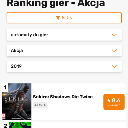
Ranking gier - Akcja
Filtry
automaty do gier
Akcja
2019
1
Sekiro: Shadows Die Twice
8.6
AKCJA
283 ocen
2