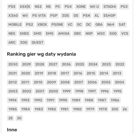
PS5
XSX|S
NS2
NS
PC
PS4
XONE
WII U
STADIA
PS3
X360
WII
PS VITA
PSP
3DS
DS
PSN
XL
ESHOP
MOBILE
PS2
XBOX
PSONE
VC
GC
DC
GBA
N64
SAT
NES
SNES
SMD
SMS
AMIGA
GBC
NGP
WSC
SGG
VCS
ARC
3DO
QUEST
Ranking gier wg daty wydania
2030
2029
2028
2027
2026
2025
2024
2023
2022
2021
2020
2019
2018
2017
2016
2015
2014
2013
2012
2011
2010
2009
2008
2007
2006
2005
2004
2003
2002
2001
2000
1999
1998
1997
1996
1995
1994
1993
1992
1991
1990
1989
1988
1987
1986
1985
1984
1983
1982
1981
1980
1979
1978
205
26
25
20
Inne