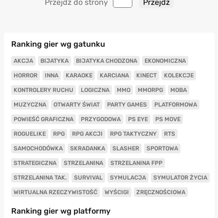
Przejdź do strony
Ranking gier wg gatunku
AKCJA
BIJATYKA
BIJATYKA CHODZONA
EKONOMICZNA
HORROR
INNA
KARAOKE
KARCIANA
KINECT
KOLEKCJE
KONTROLERY RUCHU
LOGICZNA
MMO
MMORPG
MOBA
MUZYCZNA
OTWARTY ŚWIAT
PARTY GAMES
PLATFORMOWA
POWIEŚĆ GRAFICZNA
PRZYGODOWA
PS EYE
PS MOVE
ROGUELIKE
RPG
RPG AKCJI
RPG TAKTYCZNY
RTS
SAMOCHODÓWKA
SKRADANKA
SLASHER
SPORTOWA
STRATEGICZNA
STRZELANINA
STRZELANINA FPP
STRZELANINA TAK.
SURVIVAL
SYMULACJA
SYMULATOR ŻYCIA
WIRTUALNA RZECZYWISTOŚĆ
WYŚCIGI
ZRĘCZNOŚCIOWA
Ranking gier wg platformy