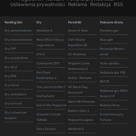
Ustawienia prywatności
Reklama
Redakcja
RSS
Ranking Gier
Gry
Poradniki
Polecane strony
Gry samochodowe
Wiedźmin 3
Ghost of Yotei
Premiery gier
Gry zręcznościowe
Mass Effect Edycja
Clair Obscur
Baza gier
Legendarna
Expedition 33
Gry FPP
Recenzje filmów i
GTA 5
AC Shadows
seriali
Gry przygodowe
Cyberpunk 2077
Kingdom Come
Testy sprzętu
Gry akcji
Deliverance 2
Red Dead
Najlepsze gry PS5
Gry RPG
Redemption 2
Gothic 1 Remake
BET.PL
Gry horror
The Last of Us Part 1
AC Black Flag
Najlepsze gry XBOX
Resynced
Gry symulatory
Uncharted 4
Series S i X
Silent Hill 2 Remake
Gry survival
God of War Ragnarok
Bukmacherzy
Baldurs Gate 3
Gry z otwartym
Assassin's Creed
Kod promocyjny
światem
Valhalla
Hogwarts Legacy
Fortuna
Disco Elysium
Wiedźmin 3