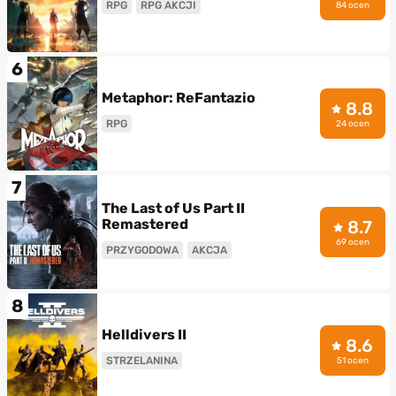
RPG
RPG AKCJI
84 ocen
6
Metaphor: ReFantazio
8.8
RPG
24 ocen
7
The Last of Us Part II
Remastered
8.7
69 ocen
PRZYGODOWA
AKCJA
8
Helldivers II
8.6
STRZELANINA
51 ocen