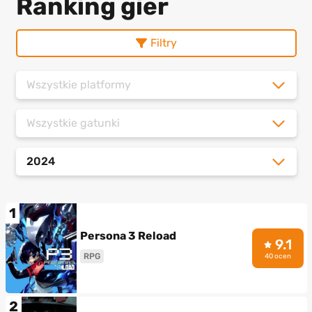
Ranking gier
Filtry
Wszystkie platformy
Wszystkie gatunki
2024
1
Persona 3 Reload
9.1
RPG
40 ocen
2