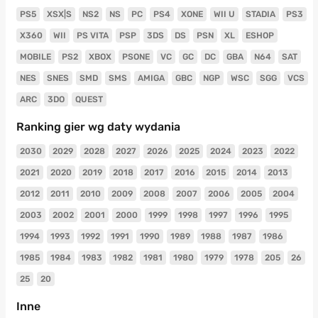
PS5
XSX|S
NS2
NS
PC
PS4
XONE
WII U
STADIA
PS3
X360
WII
PS VITA
PSP
3DS
DS
PSN
XL
ESHOP
MOBILE
PS2
XBOX
PSONE
VC
GC
DC
GBA
N64
SAT
NES
SNES
SMD
SMS
AMIGA
GBC
NGP
WSC
SGG
VCS
ARC
3DO
QUEST
Ranking gier wg daty wydania
2030
2029
2028
2027
2026
2025
2024
2023
2022
2021
2020
2019
2018
2017
2016
2015
2014
2013
2012
2011
2010
2009
2008
2007
2006
2005
2004
2003
2002
2001
2000
1999
1998
1997
1996
1995
1994
1993
1992
1991
1990
1989
1988
1987
1986
1985
1984
1983
1982
1981
1980
1979
1978
205
26
25
20
Inne