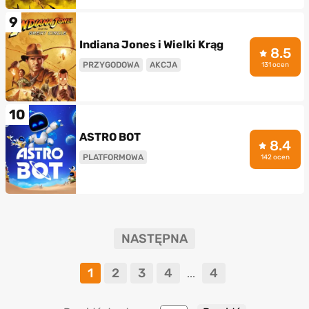
9
Indiana Jones i Wielki Krąg
8.5
PRZYGODOWA
AKCJA
131 ocen
10
ASTRO BOT
8.4
PLATFORMOWA
142 ocen
NASTĘPNA
1
2
3
4
4
...