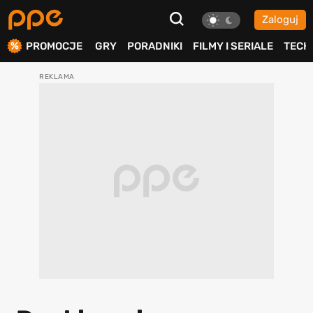
Zaloguj
ierdź
PROMOCJE
GRY
PORADNIKI
FILMY I SERIALE
TECH