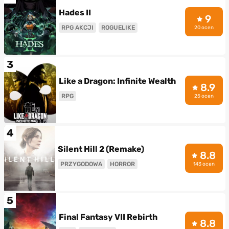
Hades II
9
RPG AKCJI
ROGUELIKE
20 ocen
3
Like a Dragon: Infinite Wealth
8.9
RPG
25 ocen
4
Silent Hill 2 (Remake)
8.8
PRZYGODOWA
HORROR
143 ocen
5
Final Fantasy VII Rebirth
8.8