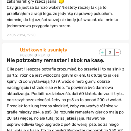
zakamarek gry rzecz jasna
Czy gra jest za bardzo woke? Niestety raczej tak, ja to
przełknąłem z racji tego, że jedynkę naprawdę polubiłem,
niemniej do tej części raczej nie będę już wracał, dla mnie to
jednorazowa przygoda tym razem.
29.06.2024, 19:20
Użytkownik usunięty
0
POZIOM:
0
REP.:
0
Nie potrzebny remaster i skok na kasę.
O ile part 1 jeszcze potrafię zrozumieć, bo przenieśli to na silnik z
part 2 i różnica jest widoczna gołym okiem, tak tutaj to jakieś
kpiny. Ci co wystawiają 10 i 9, weźcie metr gumy, dobrze
naciągnijcie i strzelcie se w łeb. To powinna być darmowa
aktualizacja. Podbili rozdzielczość, dali 60 klatek, dorzucili tryb…
no szczyt bezczelności, żeby na ps5 za to ponad 200 zł wołać.
Przecież to z lupą trzeba siedzieć, żeby zauważyć różnice w
grafie między ps4, a ps5. Ja rozumie remastery gier co mają po
20 lat i więcej, no ale tutaj to są jakieś jaja. Nawet nie
usprawiedliwia tego upgrade z ps4 do wersji ps5, bo za niego
też wołają o kasę. Co za chwilę? Remaster ragnarok za 250 zł?