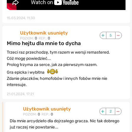
15.03.2024, 11:30
Użytkownik usunięty
5
POZIOM:
0
REP.:
0
Mimo hejtu dla mnie to dycha
Trzeci raz przechodzę, tym razem w wersji remastered.
Cóż mogę powiedzieć...
Prolog trzyma za serce, jak za pierwszym razem.
Gra epicka i wybitna
Zdanie płaczków, homofobów i innych fobów mnie nie
interesuje.
21.01.2024, 17:21
Użytkownik usunięty
2
POZIOM:
0
REP.:
0
Dla mnie arcydzieło dla dojrzałego gracza. Nic tak dobrego
już raczej nie powstanie...