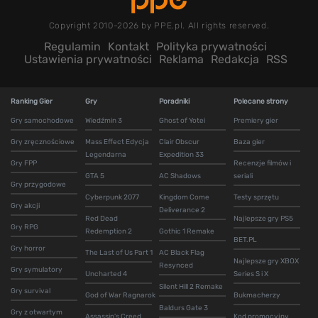
Copyright 2010-2026 by PPE.pl. All rights reserved.
Regulamin
Kontakt
Polityka prywatności
Ustawienia prywatności
Reklama
Redakcja
RSS
Ranking Gier
Gry
Poradniki
Polecane strony
Gry samochodowe
Wiedźmin 3
Ghost of Yotei
Premiery gier
Gry zręcznościowe
Mass Effect Edycja
Clair Obscur
Baza gier
Legendarna
Expedition 33
Gry FPP
Recenzje filmów i
GTA 5
AC Shadows
seriali
Gry przygodowe
Cyberpunk 2077
Kingdom Come
Testy sprzętu
Gry akcji
Deliverance 2
Red Dead
Najlepsze gry PS5
Gry RPG
Redemption 2
Gothic 1 Remake
BET.PL
Gry horror
The Last of Us Part 1
AC Black Flag
Najlepsze gry XBOX
Resynced
Gry symulatory
Uncharted 4
Series S i X
Silent Hill 2 Remake
Gry survival
God of War Ragnarok
Bukmacherzy
Baldurs Gate 3
Gry z otwartym
Assassin's Creed
Kod promocyjny