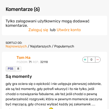
Komentarze (
6
)
Tylko zalogowani użytkownicy mogą dodawać
komentarze.
Zaloguj się
lub
Utwórz konto
SORTUJ OD:
Najnowszych
/
Najstarszych
/
Popularnych
Tom Ha
0
POZIOM:
71
REP.:
32118
PS5
8
Są momenty
gdy gra ociera się o epickość i nie ustępuje pierwszej odsłonie,
ale są też momenty, gdy potrafi wkurzyć i to nie tylko, jeśli
chodzi o rozwiązania fabularne, ale też jeśli chodzi o pewną
powtarzalność rozgrywki, która w pewnym momencie zaczyna
być męczącą, gdy chcesz wylizać każdy jej zakamarek ....