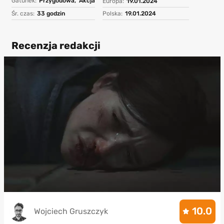
Gatunek:
Przygodowa,
Akcja
Europa:
19.01.2024
Śr. czas:
33 godzin
Polska:
19.01.2024
Recenzja redakcji
10.0
Wojciech Gruszczyk