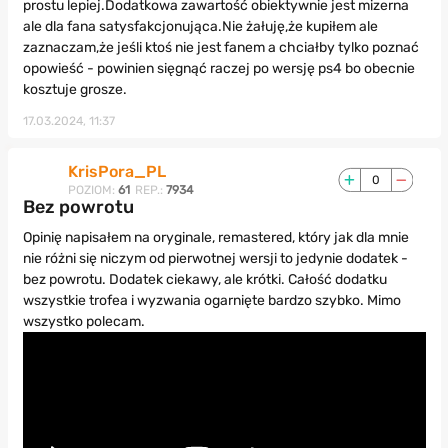
prostu lepiej.Dodatkowa zawartość obiektywnie jest mizerna
ale dla fana satysfakcjonująca.Nie żałuję,że kupiłem ale
zaznaczam,że jeśli ktoś nie jest fanem a chciałby tylko poznać
opowieść - powinien sięgnąć raczej po wersję ps4 bo obecnie
kosztuje grosze.
17.03.2024, 11:37
KrisPora_PL
0
POZIOM:
61
REP.:
7934
Bez powrotu
Opinię napisałem na oryginale, remastered, który jak dla mnie
nie różni się niczym od pierwotnej wersji to jedynie dodatek -
bez powrotu. Dodatek ciekawy, ale krótki. Całość dodatku
wszystkie trofea i wyzwania ogarnięte bardzo szybko. Mimo
wszystko polecam.