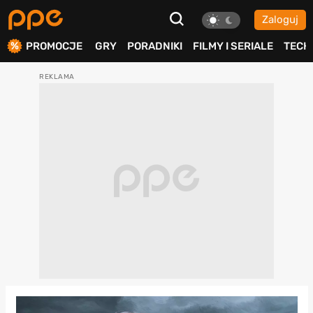
Zaloguj
ierdź
PROMOCJE
GRY
PORADNIKI
FILMY I SERIALE
TECH