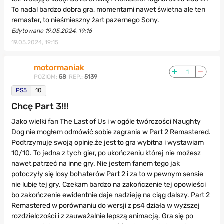
To nadal bardzo dobra gra, momentami nawet świetna ale ten
remaster, to nieśmieszny żart pazernego Sony.
Edytowano 19.05.2024, 19:16
19.05.2024, 19:15
motormaniak
1
POZIOM:
58
REP.:
5139
PS5
10
Chcę Part 3!!!
Jako wielki fan The Last of Us i w ogóle twórczości Naughty
Dog nie mogłem odmówić sobie zagrania w Part 2 Remastered.
Podtrzymuję swoją opinię,że jest to gra wybitna i wystawiam
10/10. To jedna z tych gier, po ukończeniu której nie możesz
nawet patrzeć na inne gry. Nie jestem fanem tego jak
potoczyły się losy bohaterów Part 2 i za to w pewnym sensie
nie lubię tej gry. Czekam bardzo na zakończenie tej opowieści
bo zakończenie ewidentnie daje nadzieję na ciąg dalszy. Part 2
Remastered w porównaniu do wersji z ps4 działa w wyższej
rozdzielczości i z zauważalnie lepszą animacją. Gra się po