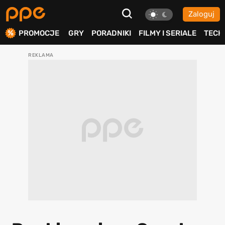
Zaloguj
ierdź
PROMOCJE
GRY
PORADNIKI
FILMY I SERIALE
TECH