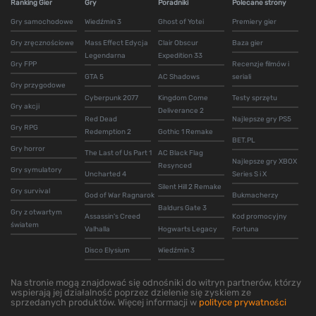
Ranking Gier
Gry
Poradniki
Polecane strony
Gry samochodowe
Wiedźmin 3
Ghost of Yotei
Premiery gier
Gry zręcznościowe
Mass Effect Edycja
Clair Obscur
Baza gier
Legendarna
Expedition 33
Gry FPP
Recenzje filmów i
GTA 5
AC Shadows
seriali
Gry przygodowe
Cyberpunk 2077
Kingdom Come
Testy sprzętu
Gry akcji
Deliverance 2
Red Dead
Najlepsze gry PS5
Gry RPG
Redemption 2
Gothic 1 Remake
BET.PL
Gry horror
The Last of Us Part 1
AC Black Flag
Najlepsze gry XBOX
Resynced
Gry symulatory
Uncharted 4
Series S i X
Silent Hill 2 Remake
Gry survival
God of War Ragnarok
Bukmacherzy
Baldurs Gate 3
Gry z otwartym
Assassin's Creed
Kod promocyjny
światem
Valhalla
Hogwarts Legacy
Fortuna
Disco Elysium
Wiedźmin 3
Na stronie mogą znajdować się odnośniki do witryn partnerów, którzy
wspierają jej działalność poprzez dzielenie się zyskiem ze
sprzedanych produktów. Więcej informacji w
polityce prywatności