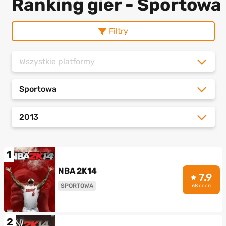
Ranking gier - Sportowa
Filtry
Wszystkie platformy
Sportowa
2013
1
NBA 2K14
7.9
SPORTOWA
68 ocen
2