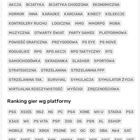
AKCJA
BIJATYKA
BIJATYKA CHODZONA
EKONOMICZNA
HORROR
INNA
KARAOKE
KARCIANA
KINECT
KOLEKCJE
KONTROLERY RUCHU
LOGICZNA
MMO
MMORPG
MOBA
MUZYCZNA
OTWARTY ŚWIAT
PARTY GAMES
PLATFORMOWA
POWIEŚĆ GRAFICZNA
PRZYGODOWA
PS EYE
PS MOVE
ROGUELIKE
RPG
RPG AKCJI
RPG TAKTYCZNY
RTS
SAMOCHODÓWKA
SKRADANKA
SLASHER
SPORTOWA
STRATEGICZNA
STRZELANINA
STRZELANINA FPP
STRZELANINA TAK.
SURVIVAL
SYMULACJA
SYMULATOR ŻYCIA
WIRTUALNA RZECZYWISTOŚĆ
WYŚCIGI
ZRĘCZNOŚCIOWA
Ranking gier wg platformy
PS5
XSX|S
NS2
NS
PC
PS4
XONE
WII U
STADIA
PS3
X360
WII
PS VITA
PSP
3DS
DS
PSN
XL
ESHOP
MOBILE
PS2
XBOX
PSONE
VC
GC
DC
GBA
N64
SAT
NES
SNES
SMD
SMS
AMIGA
GBC
NGP
WSC
SGG
VCS