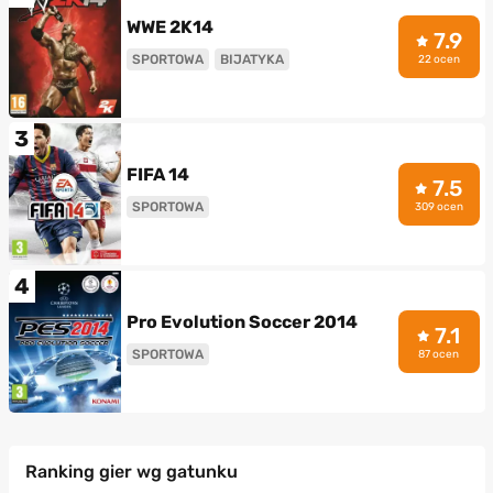
WWE 2K14
7.9
SPORTOWA
BIJATYKA
22 ocen
3
FIFA 14
7.5
SPORTOWA
309 ocen
4
Pro Evolution Soccer 2014
7.1
SPORTOWA
87 ocen
Ranking gier wg gatunku