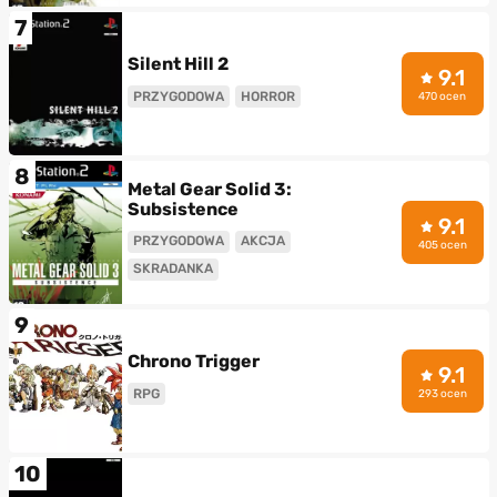
7
Silent Hill 2
9.1
PRZYGODOWA
HORROR
470 ocen
8
Metal Gear Solid 3:
Subsistence
9.1
PRZYGODOWA
AKCJA
405 ocen
SKRADANKA
9
Chrono Trigger
9.1
RPG
293 ocen
10