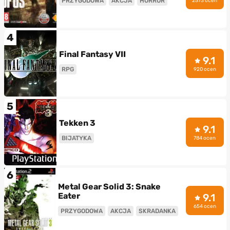
PRZYGODOWA
AKCJA
HORROR
2573 ocen
4
Final Fantasy VII
9.1
RPG
920 ocen
5
Tekken 3
9.1
BIJATYKA
784 ocen
6
Metal Gear Solid 3: Snake
Eater
9.1
654 ocen
PRZYGODOWA
AKCJA
SKRADANKA