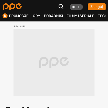
Zaloguj
ierdź
PROMOCJE
GRY
PORADNIKI
FILMY I SERIALE
TECH