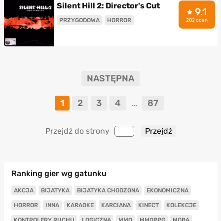
Silent Hill 2: Director's Cut
9.1
PRZYGODOWA
HORROR
282 ocen
NASTĘPNA
1
2
3
4
87
...
Przejdź do strony
Ranking gier wg gatunku
AKCJA
BIJATYKA
BIJATYKA CHODZONA
EKONOMICZNA
HORROR
INNA
KARAOKE
KARCIANA
KINECT
KOLEKCJE
KONTROLERY RUCHU
LOGICZNA
MMO
MMORPG
MOBA