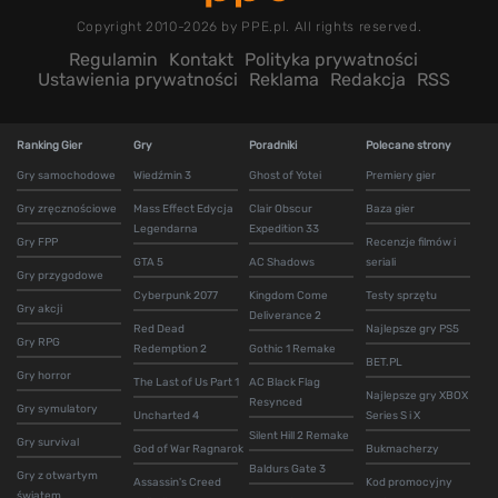
Copyright 2010-2026 by PPE.pl. All rights reserved.
Regulamin
Kontakt
Polityka prywatności
Ustawienia prywatności
Reklama
Redakcja
RSS
Ranking Gier
Gry
Poradniki
Polecane strony
Gry samochodowe
Wiedźmin 3
Ghost of Yotei
Premiery gier
Gry zręcznościowe
Mass Effect Edycja
Clair Obscur
Baza gier
Legendarna
Expedition 33
Gry FPP
Recenzje filmów i
GTA 5
AC Shadows
seriali
Gry przygodowe
Cyberpunk 2077
Kingdom Come
Testy sprzętu
Gry akcji
Deliverance 2
Red Dead
Najlepsze gry PS5
Gry RPG
Redemption 2
Gothic 1 Remake
BET.PL
Gry horror
The Last of Us Part 1
AC Black Flag
Najlepsze gry XBOX
Resynced
Gry symulatory
Uncharted 4
Series S i X
Silent Hill 2 Remake
Gry survival
God of War Ragnarok
Bukmacherzy
Baldurs Gate 3
Gry z otwartym
Assassin's Creed
Kod promocyjny
światem