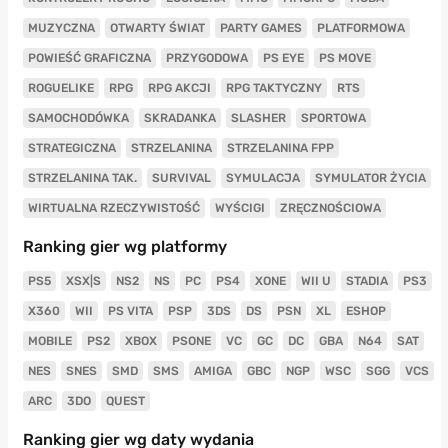
MUZYCZNA
OTWARTY ŚWIAT
PARTY GAMES
PLATFORMOWA
POWIEŚĆ GRAFICZNA
PRZYGODOWA
PS EYE
PS MOVE
ROGUELIKE
RPG
RPG AKCJI
RPG TAKTYCZNY
RTS
SAMOCHODÓWKA
SKRADANKA
SLASHER
SPORTOWA
STRATEGICZNA
STRZELANINA
STRZELANINA FPP
STRZELANINA TAK.
SURVIVAL
SYMULACJA
SYMULATOR ŻYCIA
WIRTUALNA RZECZYWISTOŚĆ
WYŚCIGI
ZRĘCZNOŚCIOWA
Ranking gier wg platformy
PS5
XSX|S
NS2
NS
PC
PS4
XONE
WII U
STADIA
PS3
X360
WII
PS VITA
PSP
3DS
DS
PSN
XL
ESHOP
MOBILE
PS2
XBOX
PSONE
VC
GC
DC
GBA
N64
SAT
NES
SNES
SMD
SMS
AMIGA
GBC
NGP
WSC
SGG
VCS
ARC
3DO
QUEST
Ranking gier wg daty wydania