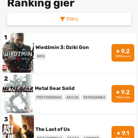
Ranking gier
Filtry
1
Wiedźmin 3: Dziki Gon
9.2
RPG
2090 ocen
2
Metal Gear Solid
9.2
PRZYGODOWA
AKCJA
SKRADANKA
1162 ocen
3
The Last of Us
9.1