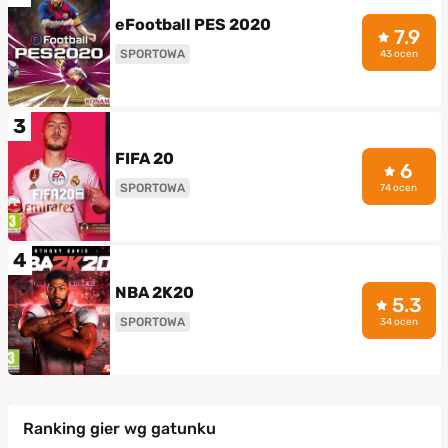
eFootball PES 2020
7.9
SPORTOWA
43 ocen
3
FIFA 20
6
SPORTOWA
74 ocen
4
NBA 2K20
5.3
SPORTOWA
34 ocen
Ranking gier wg gatunku