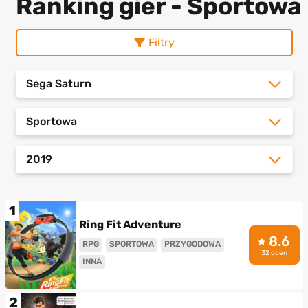
Ranking gier - Sportowa
Filtry
Sega Saturn
Sportowa
2019
1
Ring Fit Adventure
8.6
RPG
SPORTOWA
PRZYGODOWA
32 ocen
INNA
2