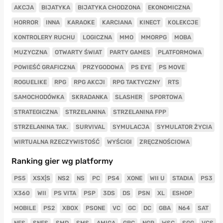
AKCJA
BIJATYKA
BIJATYKA CHODZONA
EKONOMICZNA
HORROR
INNA
KARAOKE
KARCIANA
KINECT
KOLEKCJE
KONTROLERY RUCHU
LOGICZNA
MMO
MMORPG
MOBA
MUZYCZNA
OTWARTY ŚWIAT
PARTY GAMES
PLATFORMOWA
POWIEŚĆ GRAFICZNA
PRZYGODOWA
PS EYE
PS MOVE
ROGUELIKE
RPG
RPG AKCJI
RPG TAKTYCZNY
RTS
SAMOCHODÓWKA
SKRADANKA
SLASHER
SPORTOWA
STRATEGICZNA
STRZELANINA
STRZELANINA FPP
STRZELANINA TAK.
SURVIVAL
SYMULACJA
SYMULATOR ŻYCIA
WIRTUALNA RZECZYWISTOŚĆ
WYŚCIGI
ZRĘCZNOŚCIOWA
Ranking gier wg platformy
PS5
XSX|S
NS2
NS
PC
PS4
XONE
WII U
STADIA
PS3
X360
WII
PS VITA
PSP
3DS
DS
PSN
XL
ESHOP
MOBILE
PS2
XBOX
PSONE
VC
GC
DC
GBA
N64
SAT
NES
SNES
SMD
SMS
AMIGA
GBC
NGP
WSC
SGG
VCS