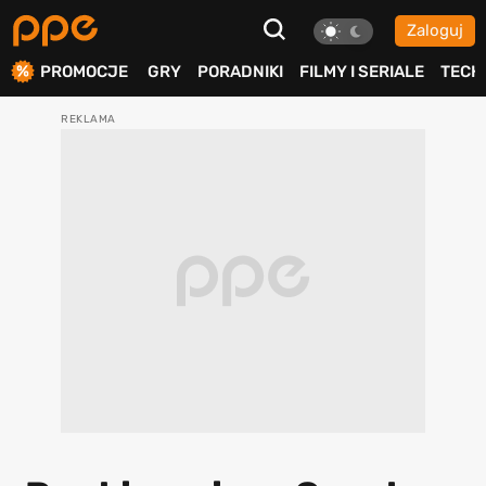
Zaloguj
ierdź
PROMOCJE
GRY
PORADNIKI
FILMY I SERIALE
TECH