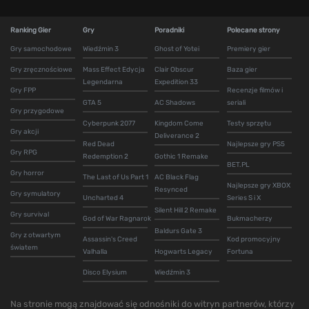
Ranking Gier
Gry
Poradniki
Polecane strony
Gry samochodowe
Wiedźmin 3
Ghost of Yotei
Premiery gier
Gry zręcznościowe
Mass Effect Edycja
Clair Obscur
Baza gier
Legendarna
Expedition 33
Gry FPP
Recenzje filmów i
GTA 5
AC Shadows
seriali
Gry przygodowe
Cyberpunk 2077
Kingdom Come
Testy sprzętu
Gry akcji
Deliverance 2
Red Dead
Najlepsze gry PS5
Gry RPG
Redemption 2
Gothic 1 Remake
BET.PL
Gry horror
The Last of Us Part 1
AC Black Flag
Najlepsze gry XBOX
Resynced
Gry symulatory
Uncharted 4
Series S i X
Silent Hill 2 Remake
Gry survival
God of War Ragnarok
Bukmacherzy
Baldurs Gate 3
Gry z otwartym
Assassin's Creed
Kod promocyjny
światem
Valhalla
Hogwarts Legacy
Fortuna
Disco Elysium
Wiedźmin 3
Na stronie mogą znajdować się odnośniki do witryn partnerów, którzy