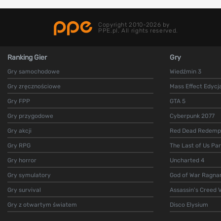
Copyright 2010-2026 by
PPE.pl. All rights reserved.
Ranking Gier
Gry
Gry samochodowe
Wiedźmin 3
Gry zręcznościowe
Mass Effect Edycj
Gry FPP
GTA 5
Gry przygodowe
Cyberpunk 2077
Gry akcji
Red Dead Redempt
Gry RPG
The Last of Us Par
Gry horror
Uncharted 4
Gry symulatory
God of War Ragna
Gry survival
Assassin's Creed V
Gry z otwartym światem
Disco Elysium