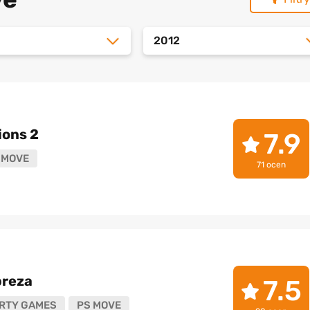
2012
ons 2
7.9
 MOVE
71 ocen
preza
7.5
RTY GAMES
PS MOVE