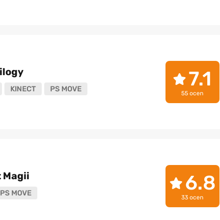
ilogy
7.1
KINECT
PS MOVE
55 ocen
 Magii
6.8
PS MOVE
33 ocen