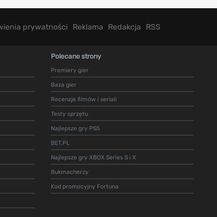
wienia prywatności
Reklama
Redakcja
RSS
Polecane strony
Premiery gier
Baza gier
Recenzje filmów i seriali
Testy sprzętu
Najlepsze gry PS5
BET.PL
Najlepsze gry XBOX Series S i X
Bukmacherzy
Kod promocyjny Fortuna