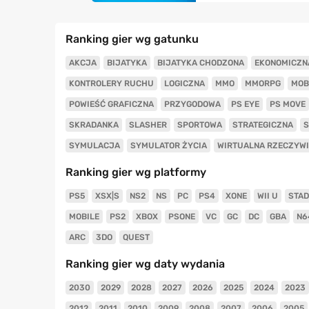
Ranking gier wg gatunku
AKCJA
BIJATYKA
BIJATYKA CHODZONA
EKONOMICZN
KONTROLERY RUCHU
LOGICZNA
MMO
MMORPG
MOB
POWIEŚĆ GRAFICZNA
PRZYGODOWA
PS EYE
PS MOVE
SKRADANKA
SLASHER
SPORTOWA
STRATEGICZNA
S
SYMULACJA
SYMULATOR ŻYCIA
WIRTUALNA RZECZYW
Ranking gier wg platformy
PS5
XSX|S
NS2
NS
PC
PS4
XONE
WII U
STAD
MOBILE
PS2
XBOX
PSONE
VC
GC
DC
GBA
N6
ARC
3DO
QUEST
Ranking gier wg daty wydania
2030
2029
2028
2027
2026
2025
2024
2023
2012
2011
2010
2009
2008
2007
2006
2005