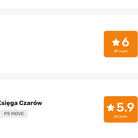
6
49 ocen
Księga Czarów
5.9
PS MOVE
63 ocen