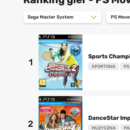
Sega Master System
PS Move
Sports Champi
1
SPORTOWA
PS
DanceStar Im
2
MUZYCZNA
PA