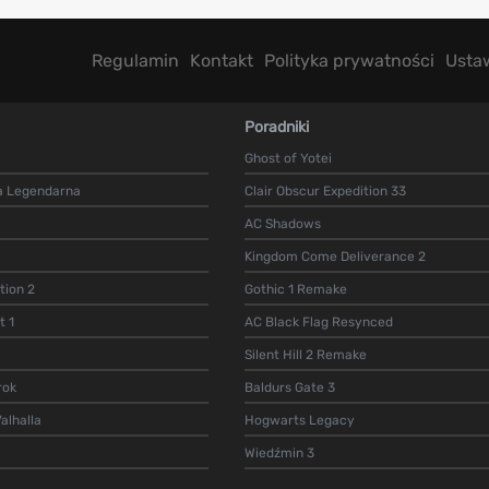
Regulamin
Kontakt
Polityka prywatności
Usta
Poradniki
Ghost of Yotei
a Legendarna
Clair Obscur Expedition 33
AC Shadows
Kingdom Come Deliverance 2
ion 2
Gothic 1 Remake
t 1
AC Black Flag Resynced
Silent Hill 2 Remake
rok
Baldurs Gate 3
alhalla
Hogwarts Legacy
Wiedźmin 3