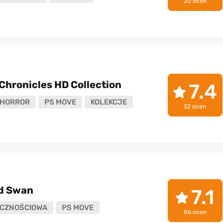
20 ocen
 Chronicles HD Collection
7.4
HORROR
PS MOVE
KOLEKCJE
32 ocen
d Swan
7.1
CZNOŚCIOWA
PS MOVE
86 ocen