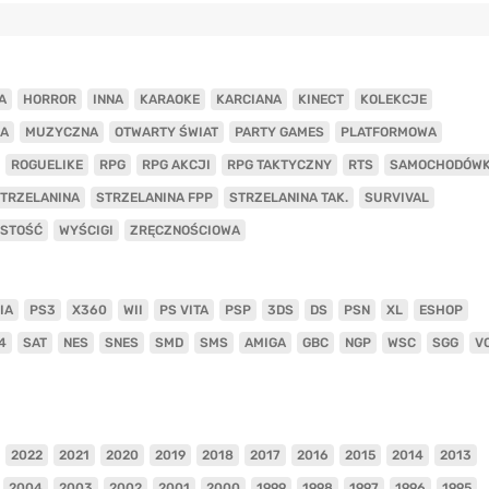
A
HORROR
INNA
KARAOKE
KARCIANA
KINECT
KOLEKCJE
A
MUZYCZNA
OTWARTY ŚWIAT
PARTY GAMES
PLATFORMOWA
ROGUELIKE
RPG
RPG AKCJI
RPG TAKTYCZNY
RTS
SAMOCHODÓW
TRZELANINA
STRZELANINA FPP
STRZELANINA TAK.
SURVIVAL
ISTOŚĆ
WYŚCIGI
ZRĘCZNOŚCIOWA
IA
PS3
X360
WII
PS VITA
PSP
3DS
DS
PSN
XL
ESHOP
4
SAT
NES
SNES
SMD
SMS
AMIGA
GBC
NGP
WSC
SGG
V
2022
2021
2020
2019
2018
2017
2016
2015
2014
2013
2004
2003
2002
2001
2000
1999
1998
1997
1996
1995