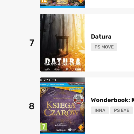
Datura
7
PS MOVE
Wonderbook: 
8
INNA
PS EYE