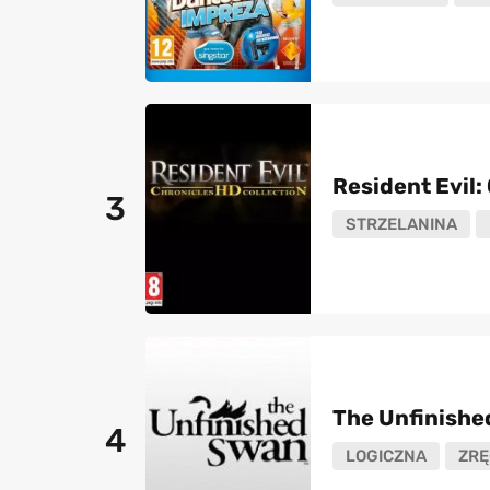
Resident Evil:
3
STRZELANINA
The Unfinishe
4
LOGICZNA
ZRĘ