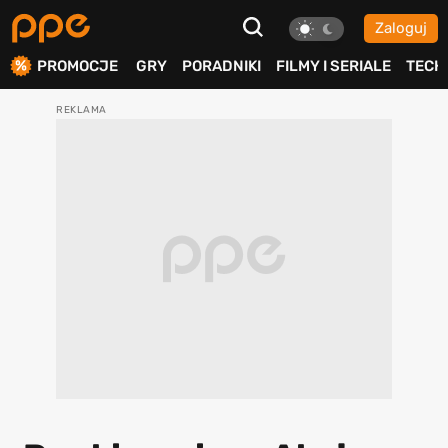
Zaloguj
ierdź
PROMOCJE
GRY
PORADNIKI
FILMY I SERIALE
TECH