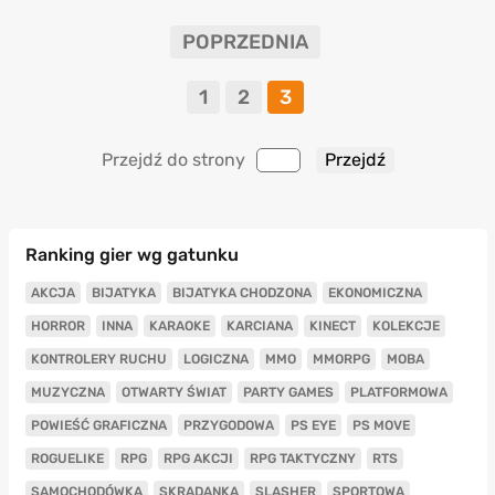
POPRZEDNIA
1
2
3
Przejdź do strony
Ranking gier wg gatunku
AKCJA
BIJATYKA
BIJATYKA CHODZONA
EKONOMICZNA
HORROR
INNA
KARAOKE
KARCIANA
KINECT
KOLEKCJE
KONTROLERY RUCHU
LOGICZNA
MMO
MMORPG
MOBA
MUZYCZNA
OTWARTY ŚWIAT
PARTY GAMES
PLATFORMOWA
POWIEŚĆ GRAFICZNA
PRZYGODOWA
PS EYE
PS MOVE
ROGUELIKE
RPG
RPG AKCJI
RPG TAKTYCZNY
RTS
SAMOCHODÓWKA
SKRADANKA
SLASHER
SPORTOWA