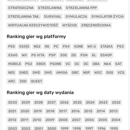
STRATEGICZNA
STRZELANINA
STRZELANINA FPP
STRZELANINA TAK.
SURVIVAL
SYMULACJA
SYMULATOR ŻYCIA
WIRTUALNA RZECZYWISTOŚĆ
WYŚCIGI
ZRĘCZNOŚCIOWA
Ranking gier wg platformy
PS5
XSX|S
NS2
NS
PC
PS4
XONE
WII U
STADIA
PS3
X360
WII
PS VITA
PSP
3DS
DS
PSN
XL
ESHOP
MOBILE
PS2
XBOX
PSONE
VC
GC
DC
GBA
N64
SAT
NES
SNES
SMD
SMS
AMIGA
GBC
NGP
WSC
SGG
VCS
ARC
3DO
QUEST
Ranking gier wg daty wydania
2030
2029
2028
2027
2026
2025
2024
2023
2022
2021
2020
2019
2018
2017
2016
2015
2014
2013
2012
2011
2010
2009
2008
2007
2006
2005
2004
2003
2002
2001
2000
1999
1998
1997
1996
1995