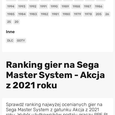
1994
1993
1992
1991
1990
1989
1988
1987
1986
1985
1984
1983
1982
1981
1980
1979
1978
205
26
25
20
Inne
DLC
GOTY
Ranking gier na Sega
Master System - Akcja
z 2021 roku
Sprawdź ranking najwyżej ocenianych gier na
Sega Master System z gatunku Akcja z 2021
roku. Wybór użytkowników portalu graczy PPE.PL