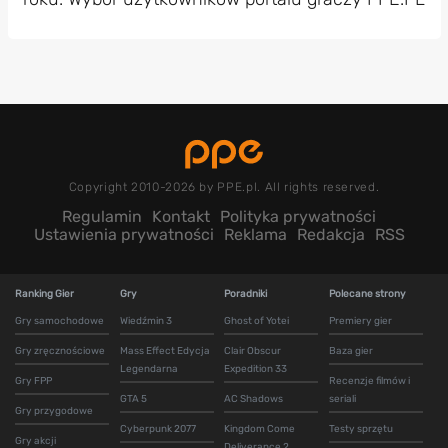
Copyright 2010-2026 by PPE.pl. All rights reserved.
Regulamin
Kontakt
Polityka prywatności
Ustawienia prywatności
Reklama
Redakcja
RSS
Ranking Gier
Gry
Poradniki
Polecane strony
Gry samochodowe
Wiedźmin 3
Ghost of Yotei
Premiery gier
Gry zręcznościowe
Mass Effect Edycja
Clair Obscur
Baza gier
Legendarna
Expedition 33
Gry FPP
Recenzje filmów i
GTA 5
AC Shadows
seriali
Gry przygodowe
Cyberpunk 2077
Kingdom Come
Testy sprzętu
Gry akcji
Deliverance 2