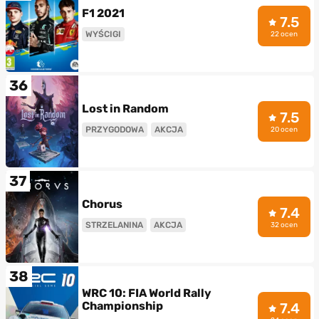
F1 2021
7.5
WYŚCIGI
22 ocen
36
Lost in Random
7.5
PRZYGODOWA
AKCJA
20 ocen
37
Chorus
7.4
STRZELANINA
AKCJA
32 ocen
38
WRC 10: FIA World Rally
Championship
7.4