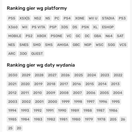
Ranking gier wg platformy
PS5
XSX|S
NS2
NS
PC
PS4
XONE
WII U
STADIA
PS3
X360
WII
PS VITA
PSP
3DS
DS
PSN
XL
ESHOP
MOBILE
PS2
XBOX
PSONE
VC
GC
DC
GBA
N64
SAT
NES
SNES
SMD
SMS
AMIGA
GBC
NGP
WSC
SGG
VCS
ARC
3DO
QUEST
Ranking gier wg daty wydania
2030
2029
2028
2027
2026
2025
2024
2023
2022
2021
2020
2019
2018
2017
2016
2015
2014
2013
2012
2011
2010
2009
2008
2007
2006
2005
2004
2003
2002
2001
2000
1999
1998
1997
1996
1995
1994
1993
1992
1991
1990
1989
1988
1987
1986
1985
1984
1983
1982
1981
1980
1979
1978
205
26
25
20