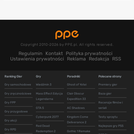
Copyright 2010-2026 by PPE.pl. All rights reserved.
Regulamin
Kontakt
Polityka prywatności
Ustawienia prywatności
Reklama
Redakcja
RSS
Ranking Gier
Gry
Poradniki
Polecane strony
Gry samochodowe
Wiedźmin 3
Ghost of Yotei
Premiery gier
Gry zręcznościowe
Mass Effect Edycja
Clair Obscur
Baza gier
Legendarna
Expedition 33
Gry FPP
Recenzje filmów i
GTA 5
AC Shadows
seriali
Gry przygodowe
Cyberpunk 2077
Kingdom Come
Testy sprzętu
Gry akcji
Deliverance 2
Red Dead
Najlepsze gry PS5
Gry RPG
Redemption 2
Gothic 1 Remake