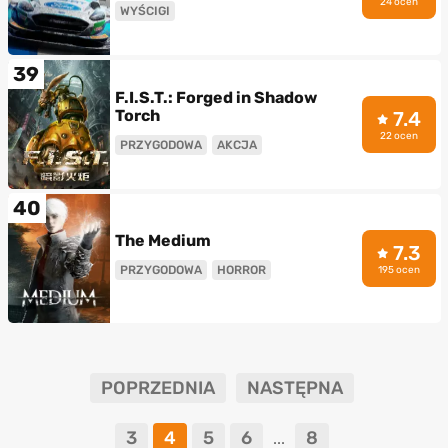
24 ocen
WYŚCIGI
39
F.I.S.T.: Forged in Shadow
Torch
7.4
22 ocen
PRZYGODOWA
AKCJA
40
The Medium
7.3
PRZYGODOWA
HORROR
195 ocen
POPRZEDNIA
NASTĘPNA
3
4
5
6
8
...