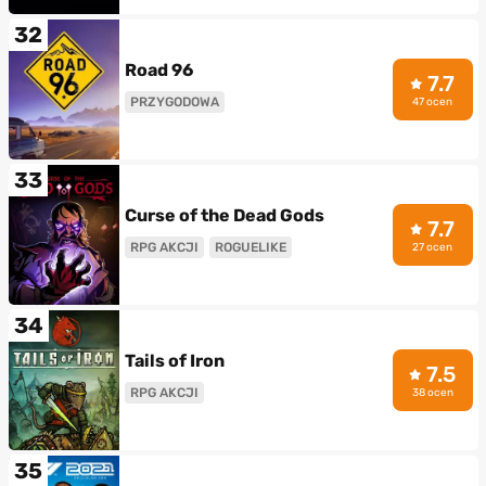
32
Road 96
7.7
PRZYGODOWA
47 ocen
33
Curse of the Dead Gods
7.7
RPG AKCJI
ROGUELIKE
27 ocen
34
Tails of Iron
7.5
RPG AKCJI
38 ocen
35