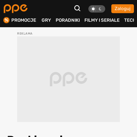
Zaloguj
ierdź
PROMOCJE
GRY
PORADNIKI
FILMY I SERIALE
TECH