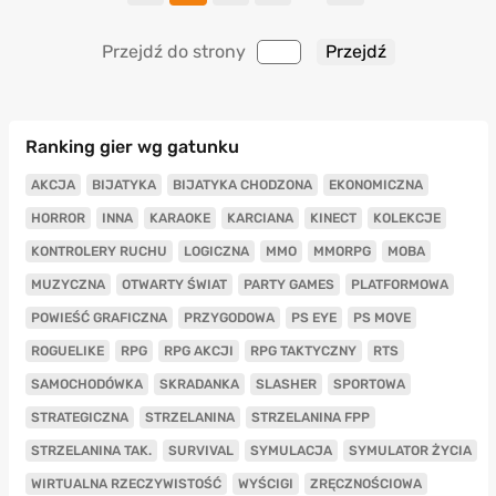
Przejdź do strony
Ranking gier wg gatunku
AKCJA
BIJATYKA
BIJATYKA CHODZONA
EKONOMICZNA
HORROR
INNA
KARAOKE
KARCIANA
KINECT
KOLEKCJE
KONTROLERY RUCHU
LOGICZNA
MMO
MMORPG
MOBA
MUZYCZNA
OTWARTY ŚWIAT
PARTY GAMES
PLATFORMOWA
POWIEŚĆ GRAFICZNA
PRZYGODOWA
PS EYE
PS MOVE
ROGUELIKE
RPG
RPG AKCJI
RPG TAKTYCZNY
RTS
SAMOCHODÓWKA
SKRADANKA
SLASHER
SPORTOWA
STRATEGICZNA
STRZELANINA
STRZELANINA FPP
STRZELANINA TAK.
SURVIVAL
SYMULACJA
SYMULATOR ŻYCIA
WIRTUALNA RZECZYWISTOŚĆ
WYŚCIGI
ZRĘCZNOŚCIOWA