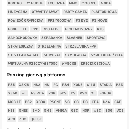
KONTROLERY RUCHU
LOGICZNA
MMO
MMORPG
MOBA
MUZYCZNA
OTWARTY ŚWIAT
PARTY GAMES
PLATFORMOWA
POWIEŚĆ GRAFICZNA
PRZYGODOWA
PS EYE
PS MOVE
ROGUELIKE
RPG
RPG AKCJI
RPG TAKTYCZNY
RTS
SAMOCHODÓWKA
SKRADANKA
SLASHER
SPORTOWA
STRATEGICZNA
STRZELANINA
STRZELANINA FPP
STRZELANINA TAK.
SURVIVAL
SYMULACJA
SYMULATOR ŻYCIA
WIRTUALNA RZECZYWISTOŚĆ
WYŚCIGI
ZRĘCZNOŚCIOWA
Ranking gier wg platformy
PS5
XSX|S
NS2
NS
PC
PS4
XONE
WII U
STADIA
PS3
X360
WII
PS VITA
PSP
3DS
DS
PSN
XL
ESHOP
MOBILE
PS2
XBOX
PSONE
VC
GC
DC
GBA
N64
SAT
NES
SNES
SMD
SMS
AMIGA
GBC
NGP
WSC
SGG
VCS
ARC
3DO
QUEST