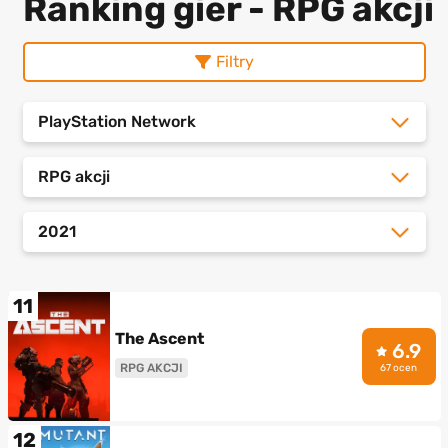
Ranking gier - RPG akcji
Filtry
PlayStation Network
RPG akcji
2021
11
The Ascent
6.9
RPG AKCJI
67 ocen
12