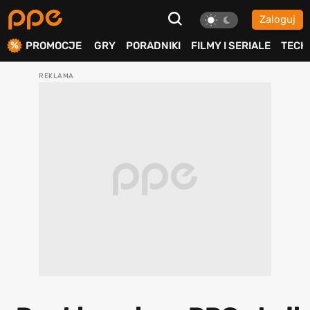
Zaloguj
ierdź
PROMOCJE
GRY
PORADNIKI
FILMY I SERIALE
TECH