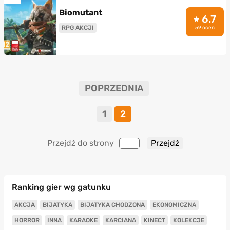
Biomutant
6.7
RPG AKCJI
59 ocen
POPRZEDNIA
1
2
Przejdź do strony
Ranking gier wg gatunku
AKCJA
BIJATYKA
BIJATYKA CHODZONA
EKONOMICZNA
HORROR
INNA
KARAOKE
KARCIANA
KINECT
KOLEKCJE