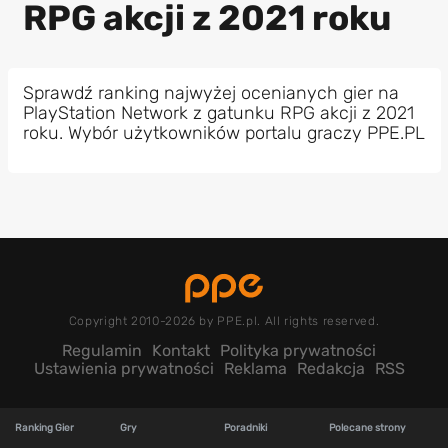
RPG akcji z 2021 roku
Sprawdź ranking najwyżej ocenianych gier na
PlayStation Network z gatunku RPG akcji z 2021
roku. Wybór użytkowników portalu graczy PPE.PL
Copyright 2010-2026 by PPE.pl. All rights reserved.
Regulamin
Kontakt
Polityka prywatności
Ustawienia prywatności
Reklama
Redakcja
RSS
Ranking Gier
Gry
Poradniki
Polecane strony