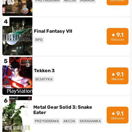
PRZYGODOWA
AKCJA
HORROR
2573 ocen
4
Final Fantasy VII
9.1
RPG
920 ocen
5
Tekken 3
9.1
BIJATYKA
784 ocen
6
Metal Gear Solid 3: Snake
Eater
9.1
654 ocen
PRZYGODOWA
AKCJA
SKRADANKA