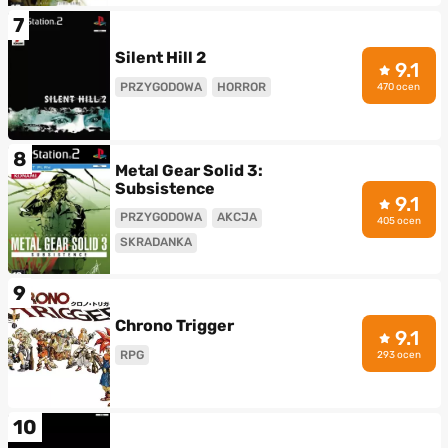
7
Silent Hill 2
9.1
PRZYGODOWA
HORROR
470 ocen
8
Metal Gear Solid 3:
Subsistence
9.1
PRZYGODOWA
AKCJA
405 ocen
SKRADANKA
9
Chrono Trigger
9.1
RPG
293 ocen
10