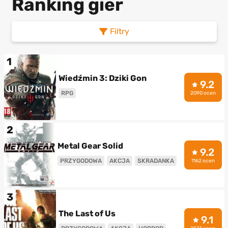
Ranking gier
Filtry
1
Wiedźmin 3: Dziki Gon
9.2
RPG
2090 ocen
2
Metal Gear Solid
9.2
PRZYGODOWA
AKCJA
SKRADANKA
1162 ocen
3
The Last of Us
9.1