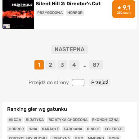
Silent Hill 2: Director's Cut
9.1
PRZYGODOWA
HORROR
282 ocen
NASTĘPNA
1
2
3
4
87
...
Przejdź do strony
Ranking gier wg gatunku
AKCJA
BIJATYKA
BIJATYKA CHODZONA
EKONOMICZNA
HORROR
INNA
KARAOKE
KARCIANA
KINECT
KOLEKCJE
KONTROLERY RUCHU
LOGICZNA
MMO
MMORPG
MOBA