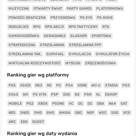
MUZYCZNA
OTWARTY ŚWIAT
PARTY GAMES
PLATFORMOWA
POWIEŚĆ GRAFICZNA
PRZYGODOWA
PS EYE
PS MOVE
ROGUELIKE
RPG
RPG AKCJI
RPG TAKTYCZNY
RTS
SAMOCHODÓWKA
SKRADANKA
SLASHER
SPORTOWA
STRATEGICZNA
STRZELANINA
STRZELANINA FPP
STRZELANINA TAK.
SURVIVAL
SYMULACJA
SYMULATOR ŻYCIA
WIRTUALNA RZECZYWISTOŚĆ
WYŚCIGI
ZRĘCZNOŚCIOWA
Ranking gier wg platformy
PS5
XSX|S
NS2
NS
PC
PS4
XONE
WII U
STADIA
PS3
X360
WII
PS VITA
PSP
3DS
DS
PSN
XL
ESHOP
MOBILE
PS2
XBOX
PSONE
VC
GC
DC
GBA
N64
SAT
NES
SNES
SMD
SMS
AMIGA
GBC
NGP
WSC
SGG
VCS
ARC
3DO
QUEST
Ranking gier wg daty wydania