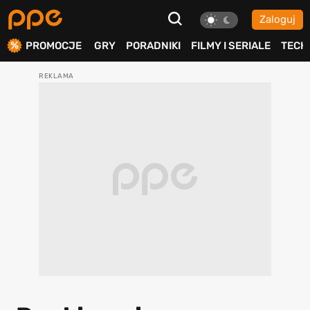
Zaloguj
ierdź
PROMOCJE
GRY
PORADNIKI
FILMY I SERIALE
TECH