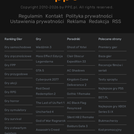
Copyright 2010-2026 by PPE.pl. All rights reserved.
Regulamin
Kontakt
Polityka prywatności
Ustawienia prywatności
Reklama
Redakcja
RSS
Ranking Gier
Gry
Poradniki
Polecane strony
Gry samochodowe
Wiedźmin 3
Ghost of Yotei
Premiery gier
Gry zręcznościowe
Mass Effect Edycja
Clair Obscur
Baza gier
Legendarna
Expedition 33
Gry FPP
Recenzje filmów i
GTA 5
AC Shadows
seriali
Gry przygodowe
Cyberpunk 2077
Kingdom Come
Testy sprzętu
Gry akcji
Deliverance 2
Red Dead
Najlepsze gry PS5
Gry RPG
Redemption 2
Gothic 1 Remake
BET.PL
Gry horror
The Last of Us Part 1
AC Black Flag
Najlepsze gry XBOX
Resynced
Gry symulatory
Uncharted 4
Series S i X
Silent Hill 2 Remake
Gry survival
God of War Ragnarok
Bukmacherzy
Baldurs Gate 3
Gry z otwartym
Assassin's Creed
Kod promocyjny
światem