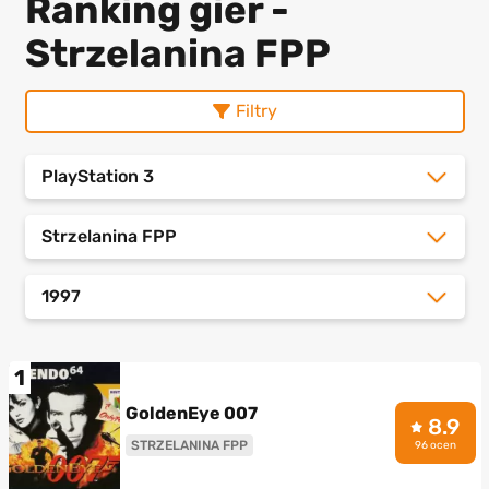
Ranking gier -
Strzelanina FPP
Filtry
PlayStation 3
Strzelanina FPP
1997
1
GoldenEye 007
8.9
STRZELANINA FPP
96 ocen