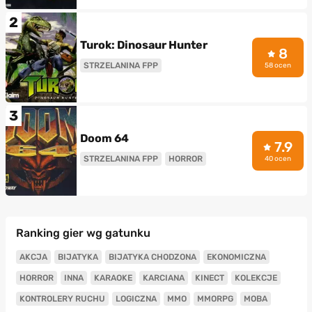
2
Turok: Dinosaur Hunter
8
STRZELANINA FPP
58 ocen
3
Doom 64
7.9
STRZELANINA FPP
HORROR
40 ocen
Ranking gier wg gatunku
AKCJA
BIJATYKA
BIJATYKA CHODZONA
EKONOMICZNA
HORROR
INNA
KARAOKE
KARCIANA
KINECT
KOLEKCJE
KONTROLERY RUCHU
LOGICZNA
MMO
MMORPG
MOBA