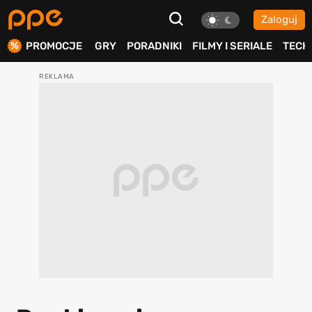
Zaloguj
ierdź
PROMOCJE
GRY
PORADNIKI
FILMY I SERIALE
TECH