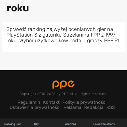
roku
Sprawdź ranking najwyżej ocenianych gier na
PlayStation 3 z gatunku Strzelanina FPP z 1997
roku. Wybór użytkowników portalu graczy PPE.PL
Copyright 2010-2026 by PPE.pl. All rights reserved.
Regulamin
Kontakt
Polityka prywatności
Ustawienia prywatności
Reklama
Redakcja
RSS
Ranking Gier
Gry
Poradniki
Polecane strony