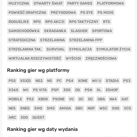
MUZYCZNA
OTWARTY ŚWIAT
PARTY GAMES
PLATFORMOWA
POWIEŚĆ GRAFICZNA
PRZYGODOWA
PS EYE
PS MOVE
ROGUELIKE
RPG
RPG AKCJI
RPG TAKTYCZNY
RTS
SAMOCHODÓWKA
SKRADANKA
SLASHER
SPORTOWA
STRATEGICZNA
STRZELANINA
STRZELANINA FPP
STRZELANINA TAK.
SURVIVAL
SYMULACJA
SYMULATOR ŻYCIA
WIRTUALNA RZECZYWISTOŚĆ
WYŚCIGI
ZRĘCZNOŚCIOWA
Ranking gier wg platformy
PS5
XSX|S
NS2
NS
PC
PS4
XONE
WII U
STADIA
PS3
X360
WII
PS VITA
PSP
3DS
DS
PSN
XL
ESHOP
MOBILE
PS2
XBOX
PSONE
VC
GC
DC
GBA
N64
SAT
NES
SNES
SMD
SMS
AMIGA
GBC
NGP
WSC
SGG
VCS
ARC
3DO
QUEST
Ranking gier wg daty wydania