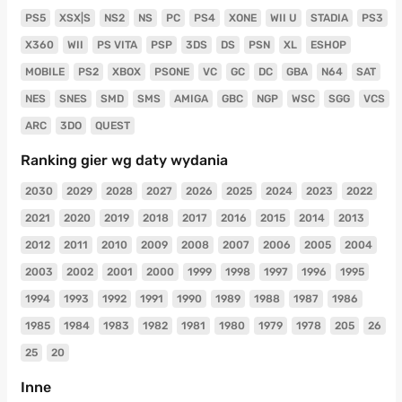
PS5
XSX|S
NS2
NS
PC
PS4
XONE
WII U
STADIA
PS3
X360
WII
PS VITA
PSP
3DS
DS
PSN
XL
ESHOP
MOBILE
PS2
XBOX
PSONE
VC
GC
DC
GBA
N64
SAT
NES
SNES
SMD
SMS
AMIGA
GBC
NGP
WSC
SGG
VCS
ARC
3DO
QUEST
Ranking gier wg daty wydania
2030
2029
2028
2027
2026
2025
2024
2023
2022
2021
2020
2019
2018
2017
2016
2015
2014
2013
2012
2011
2010
2009
2008
2007
2006
2005
2004
2003
2002
2001
2000
1999
1998
1997
1996
1995
1994
1993
1992
1991
1990
1989
1988
1987
1986
1985
1984
1983
1982
1981
1980
1979
1978
205
26
25
20
Inne