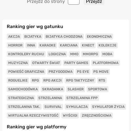
Przejdź do strony
Ranking gier wg gatunku
AKCJA
BIJATYKA
BIJATYKA CHODZONA
EKONOMICZNA
HORROR
INNA
KARAOKE
KARCIANA
KINECT
KOLEKCJE
KONTROLERY RUCHU
LOGICZNA
MMO
MMORPG
MOBA
MUZYCZNA
OTWARTY ŚWIAT
PARTY GAMES
PLATFORMOWA
POWIEŚĆ GRAFICZNA
PRZYGODOWA
PS EYE
PS MOVE
ROGUELIKE
RPG
RPG AKCJI
RPG TAKTYCZNY
RTS
SAMOCHODÓWKA
SKRADANKA
SLASHER
SPORTOWA
STRATEGICZNA
STRZELANINA
STRZELANINA FPP
STRZELANINA TAK.
SURVIVAL
SYMULACJA
SYMULATOR ŻYCIA
WIRTUALNA RZECZYWISTOŚĆ
WYŚCIGI
ZRĘCZNOŚCIOWA
Ranking gier wg platformy