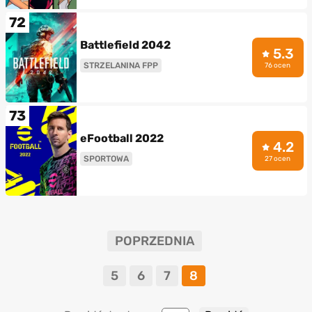
72
Battlefield 2042
5.3
STRZELANINA FPP
76 ocen
73
eFootball 2022
4.2
SPORTOWA
27 ocen
POPRZEDNIA
5
6
7
8