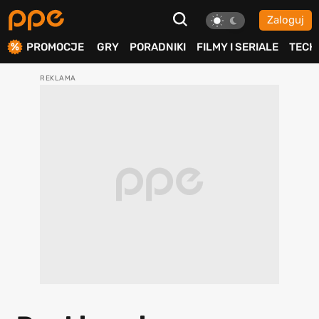
Zaloguj
ierdź
PROMOCJE
GRY
PORADNIKI
FILMY I SERIALE
TECH