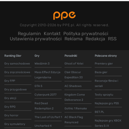
Copyright 2010-2026 by PPE.pl. All rights reserved.
Regulamin
Kontakt
Polityka prywatności
Ustawienia prywatności
Reklama
Redakcja
RSS
Ranking Gier
Gry
Poradniki
Polecane strony
Gry samochodowe
Wiedźmin 3
Ghost of Yotei
Premiery gier
Gry zręcznościowe
Mass Effect Edycja
Clair Obscur
Baza gier
Legendarna
Expedition 33
Gry FPP
Recenzje filmów i
GTA 5
AC Shadows
seriali
Gry przygodowe
Cyberpunk 2077
Kingdom Come
Testy sprzętu
Gry akcji
Deliverance 2
Red Dead
Najlepsze gry PS5
Gry RPG
Redemption 2
Gothic 1 Remake
BET.PL
Gry horror
The Last of Us Part 1
AC Black Flag
Najlepsze gry XBOX
Resynced
Gry symulatory
Uncharted 4
Series S i X