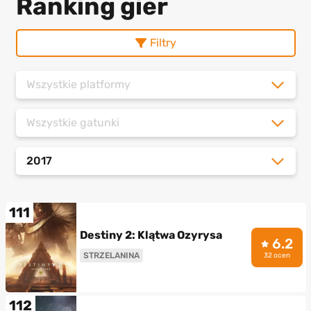
Ranking gier
Filtry
Wszystkie platformy
Wszystkie gatunki
2017
111
Destiny 2: Klątwa Ozyrysa
6.2
STRZELANINA
32 ocen
112