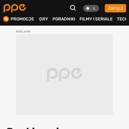
Zaloguj
ierdź
PROMOCJE
GRY
PORADNIKI
FILMY I SERIALE
TECH