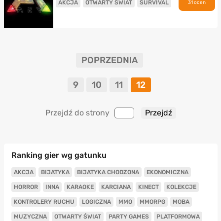
AKCJA
OTWARTY ŚWIAT
SURVIVAL
31 ocen
POPRZEDNIA
9
10
11
12
Przejdź do strony
Ranking gier wg gatunku
AKCJA
BIJATYKA
BIJATYKA CHODZONA
EKONOMICZNA
HORROR
INNA
KARAOKE
KARCIANA
KINECT
KOLEKCJE
KONTROLERY RUCHU
LOGICZNA
MMO
MMORPG
MOBA
MUZYCZNA
OTWARTY ŚWIAT
PARTY GAMES
PLATFORMOWA