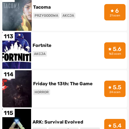
Tacoma
6
PRZYGODOWA
AKCJA
21 ocen
113
Fortnite
5.6
AKCJA
163 ocen
114
Friday the 13th: The Game
5.5
HORROR
24 ocen
115
ARK: Survival Evolved
5.4