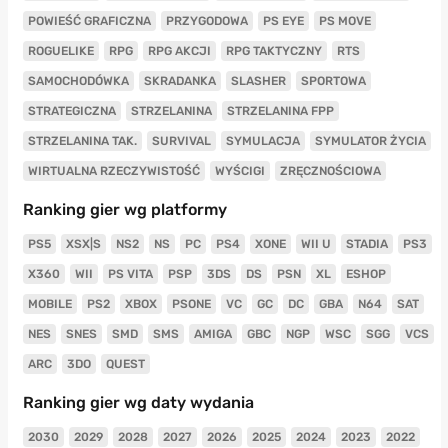
POWIEŚĆ GRAFICZNA
PRZYGODOWA
PS EYE
PS MOVE
ROGUELIKE
RPG
RPG AKCJI
RPG TAKTYCZNY
RTS
SAMOCHODÓWKA
SKRADANKA
SLASHER
SPORTOWA
STRATEGICZNA
STRZELANINA
STRZELANINA FPP
STRZELANINA TAK.
SURVIVAL
SYMULACJA
SYMULATOR ŻYCIA
WIRTUALNA RZECZYWISTOŚĆ
WYŚCIGI
ZRĘCZNOŚCIOWA
Ranking gier wg platformy
PS5
XSX|S
NS2
NS
PC
PS4
XONE
WII U
STADIA
PS3
X360
WII
PS VITA
PSP
3DS
DS
PSN
XL
ESHOP
MOBILE
PS2
XBOX
PSONE
VC
GC
DC
GBA
N64
SAT
NES
SNES
SMD
SMS
AMIGA
GBC
NGP
WSC
SGG
VCS
ARC
3DO
QUEST
Ranking gier wg daty wydania
2030
2029
2028
2027
2026
2025
2024
2023
2022