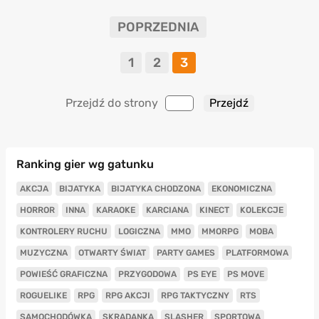
POPRZEDNIA
1
2
3
Przejdź do strony
Ranking gier wg gatunku
AKCJA
BIJATYKA
BIJATYKA CHODZONA
EKONOMICZNA
HORROR
INNA
KARAOKE
KARCIANA
KINECT
KOLEKCJE
KONTROLERY RUCHU
LOGICZNA
MMO
MMORPG
MOBA
MUZYCZNA
OTWARTY ŚWIAT
PARTY GAMES
PLATFORMOWA
POWIEŚĆ GRAFICZNA
PRZYGODOWA
PS EYE
PS MOVE
ROGUELIKE
RPG
RPG AKCJI
RPG TAKTYCZNY
RTS
SAMOCHODÓWKA
SKRADANKA
SLASHER
SPORTOWA