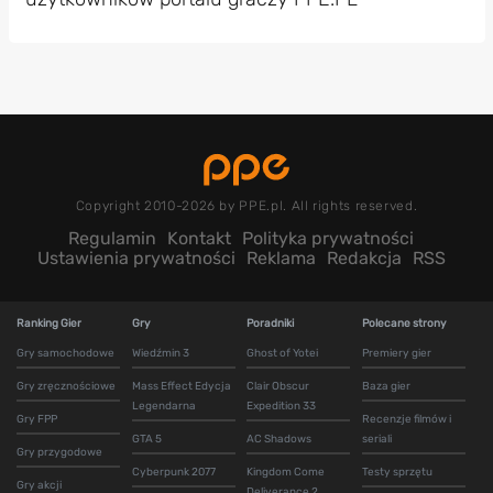
Copyright 2010-2026 by PPE.pl. All rights reserved.
Regulamin
Kontakt
Polityka prywatności
Ustawienia prywatności
Reklama
Redakcja
RSS
Ranking Gier
Gry
Poradniki
Polecane strony
Gry samochodowe
Wiedźmin 3
Ghost of Yotei
Premiery gier
Gry zręcznościowe
Mass Effect Edycja
Clair Obscur
Baza gier
Legendarna
Expedition 33
Gry FPP
Recenzje filmów i
GTA 5
AC Shadows
seriali
Gry przygodowe
Cyberpunk 2077
Kingdom Come
Testy sprzętu
Gry akcji
Deliverance 2