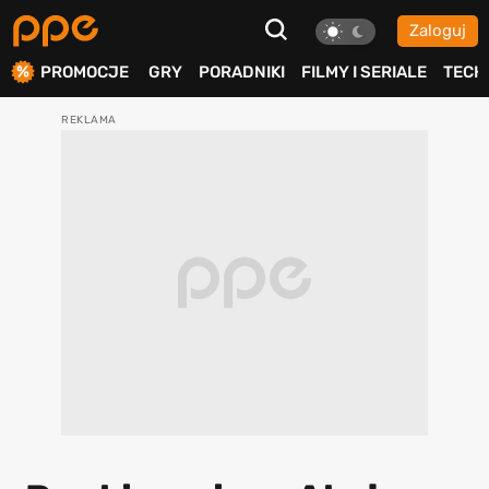
Zaloguj
ierdź
PROMOCJE
GRY
PORADNIKI
FILMY I SERIALE
TECH