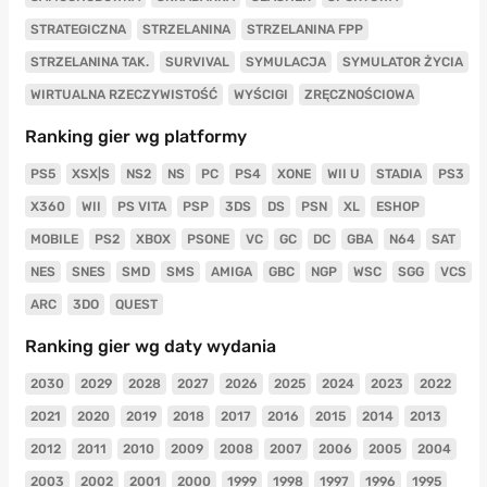
STRATEGICZNA
STRZELANINA
STRZELANINA FPP
STRZELANINA TAK.
SURVIVAL
SYMULACJA
SYMULATOR ŻYCIA
WIRTUALNA RZECZYWISTOŚĆ
WYŚCIGI
ZRĘCZNOŚCIOWA
Ranking gier wg platformy
PS5
XSX|S
NS2
NS
PC
PS4
XONE
WII U
STADIA
PS3
X360
WII
PS VITA
PSP
3DS
DS
PSN
XL
ESHOP
MOBILE
PS2
XBOX
PSONE
VC
GC
DC
GBA
N64
SAT
NES
SNES
SMD
SMS
AMIGA
GBC
NGP
WSC
SGG
VCS
ARC
3DO
QUEST
Ranking gier wg daty wydania
2030
2029
2028
2027
2026
2025
2024
2023
2022
2021
2020
2019
2018
2017
2016
2015
2014
2013
2012
2011
2010
2009
2008
2007
2006
2005
2004
2003
2002
2001
2000
1999
1998
1997
1996
1995