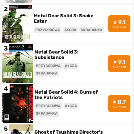
2
Metal Gear Solid 3: Snake
Eater
9.1
654 ocen
PRZYGODOWA
AKCJA
SKRADANKA
3
Metal Gear Solid 3:
Subsistence
9.1
PRZYGODOWA
AKCJA
405 ocen
SKRADANKA
4
Metal Gear Solid 4: Guns of
the Patriots
8.7
PRZYGODOWA
AKCJA
528 ocen
SKRADANKA
5
Ghost of Tsushima Director's