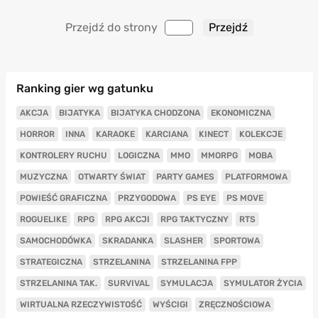
Przejdź do strony
Ranking gier wg gatunku
AKCJA
BIJATYKA
BIJATYKA CHODZONA
EKONOMICZNA
HORROR
INNA
KARAOKE
KARCIANA
KINECT
KOLEKCJE
KONTROLERY RUCHU
LOGICZNA
MMO
MMORPG
MOBA
MUZYCZNA
OTWARTY ŚWIAT
PARTY GAMES
PLATFORMOWA
POWIEŚĆ GRAFICZNA
PRZYGODOWA
PS EYE
PS MOVE
ROGUELIKE
RPG
RPG AKCJI
RPG TAKTYCZNY
RTS
SAMOCHODÓWKA
SKRADANKA
SLASHER
SPORTOWA
STRATEGICZNA
STRZELANINA
STRZELANINA FPP
STRZELANINA TAK.
SURVIVAL
SYMULACJA
SYMULATOR ŻYCIA
WIRTUALNA RZECZYWISTOŚĆ
WYŚCIGI
ZRĘCZNOŚCIOWA