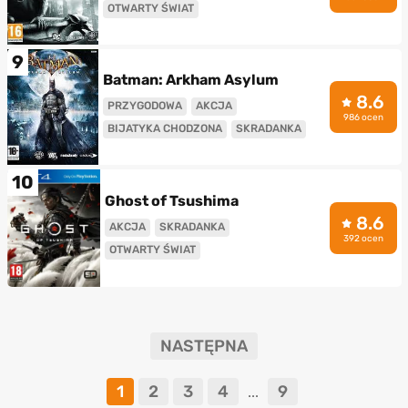
OTWARTY ŚWIAT
9
Batman: Arkham Asylum
8.6
PRZYGODOWA
AKCJA
986 ocen
BIJATYKA CHODZONA
SKRADANKA
10
Ghost of Tsushima
8.6
AKCJA
SKRADANKA
392 ocen
OTWARTY ŚWIAT
NASTĘPNA
1
2
3
4
9
...