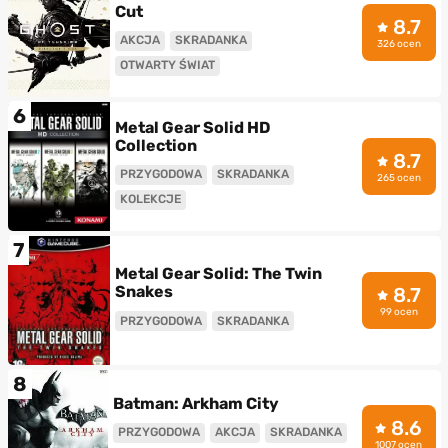
Cut
8.7
AKCJA
SKRADANKA
326 ocen
OTWARTY ŚWIAT
6
Metal Gear Solid HD
Collection
8.7
PRZYGODOWA
SKRADANKA
265 ocen
KOLEKCJE
7
Metal Gear Solid: The Twin
Snakes
8.7
99 ocen
PRZYGODOWA
SKRADANKA
8
Batman: Arkham City
8.6
PRZYGODOWA
AKCJA
SKRADANKA
1007 ocen