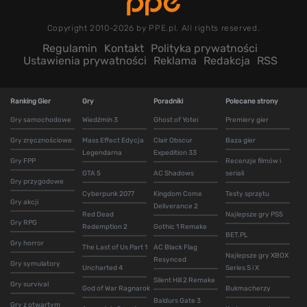
Copyright 2010-2026 by PPE.pl. All rights reserved.
Regulamin
Kontakt
Polityka prywatności
Ustawienia prywatności
Reklama
Redakcja
RSS
Ranking Gier
Gry
Poradniki
Polecane strony
Gry samochodowe
Wiedźmin 3
Ghost of Yotei
Premiery gier
Gry zręcznościowe
Mass Effect Edycja
Clair Obscur
Baza gier
Legendarna
Expedition 33
Gry FPP
Recenzje filmów i
GTA 5
AC Shadows
seriali
Gry przygodowe
Cyberpunk 2077
Kingdom Come
Testy sprzętu
Gry akcji
Deliverance 2
Red Dead
Najlepsze gry PS5
Gry RPG
Redemption 2
Gothic 1 Remake
BET.PL
Gry horror
The Last of Us Part 1
AC Black Flag
Najlepsze gry XBOX
Resynced
Gry symulatory
Uncharted 4
Series S i X
Silent Hill 2 Remake
Gry survival
God of War Ragnarok
Bukmacherzy
Baldurs Gate 3
Gry z otwartym