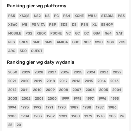
Ranking gier wg platformy
PS5
XSX|S
NS2
NS
PC
PS4
XONE
WII U
STADIA
PS3
X360
WII
PS VITA
PSP
3DS
DS
PSN
XL
ESHOP
MOBILE
PS2
XBOX
PSONE
VC
GC
DC
GBA
N64
SAT
NES
SNES
SMD
SMS
AMIGA
GBC
NGP
WSC
SGG
VCS
ARC
3DO
QUEST
Ranking gier wg daty wydania
2030
2029
2028
2027
2026
2025
2024
2023
2022
2021
2020
2019
2018
2017
2016
2015
2014
2013
2012
2011
2010
2009
2008
2007
2006
2005
2004
2003
2002
2001
2000
1999
1998
1997
1996
1995
1994
1993
1992
1991
1990
1989
1988
1987
1986
1985
1984
1983
1982
1981
1980
1979
1978
205
26
25
20