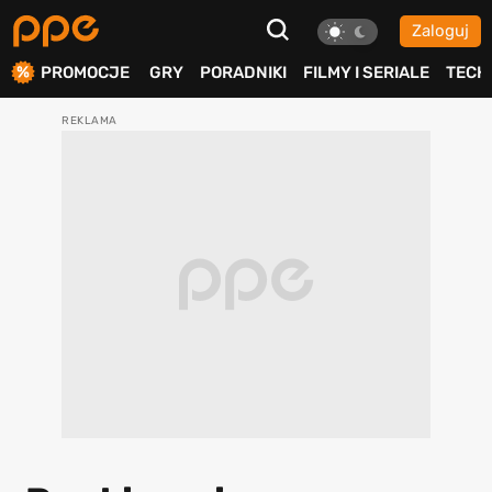
Zaloguj
ierdź
PROMOCJE
GRY
PORADNIKI
FILMY I SERIALE
TECH