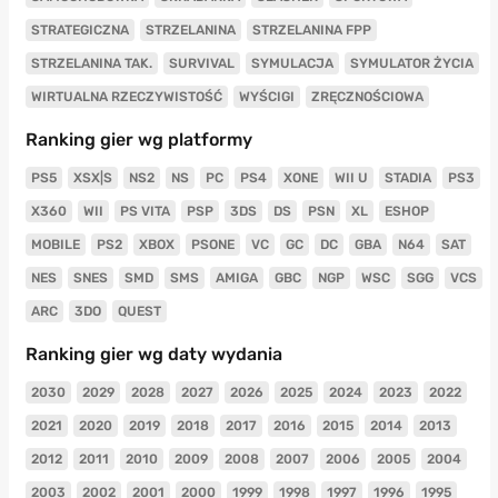
STRATEGICZNA
STRZELANINA
STRZELANINA FPP
STRZELANINA TAK.
SURVIVAL
SYMULACJA
SYMULATOR ŻYCIA
WIRTUALNA RZECZYWISTOŚĆ
WYŚCIGI
ZRĘCZNOŚCIOWA
Ranking gier wg platformy
PS5
XSX|S
NS2
NS
PC
PS4
XONE
WII U
STADIA
PS3
X360
WII
PS VITA
PSP
3DS
DS
PSN
XL
ESHOP
MOBILE
PS2
XBOX
PSONE
VC
GC
DC
GBA
N64
SAT
NES
SNES
SMD
SMS
AMIGA
GBC
NGP
WSC
SGG
VCS
ARC
3DO
QUEST
Ranking gier wg daty wydania
2030
2029
2028
2027
2026
2025
2024
2023
2022
2021
2020
2019
2018
2017
2016
2015
2014
2013
2012
2011
2010
2009
2008
2007
2006
2005
2004
2003
2002
2001
2000
1999
1998
1997
1996
1995