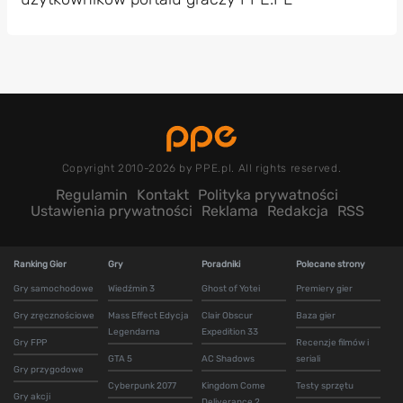
Copyright 2010-2026 by PPE.pl. All rights reserved.
Regulamin
Kontakt
Polityka prywatności
Ustawienia prywatności
Reklama
Redakcja
RSS
Ranking Gier
Gry
Poradniki
Polecane strony
Gry samochodowe
Wiedźmin 3
Ghost of Yotei
Premiery gier
Gry zręcznościowe
Mass Effect Edycja
Clair Obscur
Baza gier
Legendarna
Expedition 33
Gry FPP
Recenzje filmów i
GTA 5
AC Shadows
seriali
Gry przygodowe
Cyberpunk 2077
Kingdom Come
Testy sprzętu
Gry akcji
Deliverance 2