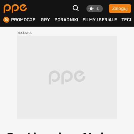
Zaloguj
ierdź
PROMOCJE
GRY
PORADNIKI
FILMY I SERIALE
TECH