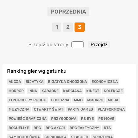
POPRZEDNIA
1
2
3
Przejdź do strony
Ranking gier wg gatunku
AKCJA
BIJATYKA
BIJATYKA CHODZONA
EKONOMICZNA
HORROR
INNA
KARAOKE
KARCIANA
KINECT
KOLEKCJE
KONTROLERY RUCHU
LOGICZNA
MMO
MMORPG
MOBA
MUZYCZNA
OTWARTY ŚWIAT
PARTY GAMES
PLATFORMOWA
POWIEŚĆ GRAFICZNA
PRZYGODOWA
PS EYE
PS MOVE
ROGUELIKE
RPG
RPG AKCJI
RPG TAKTYCZNY
RTS
SAMOCHODÓWKA
SKRADANKA
SLASHER
SPORTOWA