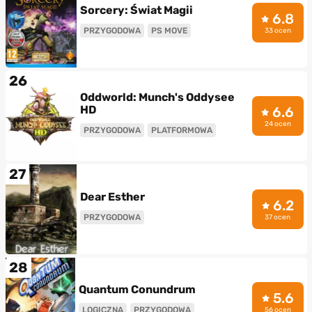
Sorcery: Świat Magii
6.8
PRZYGODOWA
PS MOVE
33 ocen
26
Oddworld: Munch's Oddysee
HD
6.6
24 ocen
PRZYGODOWA
PLATFORMOWA
27
Dear Esther
6.2
PRZYGODOWA
37 ocen
28
Quantum Conundrum
5.6
LOGICZNA
PRZYGODOWA
56 ocen