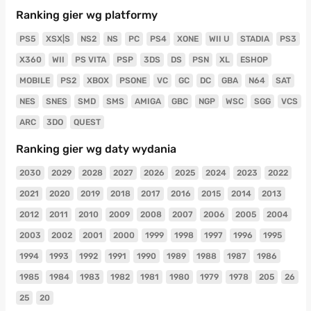
Ranking gier wg platformy
PS5
XSX|S
NS2
NS
PC
PS4
XONE
WII U
STADIA
PS3
X360
WII
PS VITA
PSP
3DS
DS
PSN
XL
ESHOP
MOBILE
PS2
XBOX
PSONE
VC
GC
DC
GBA
N64
SAT
NES
SNES
SMD
SMS
AMIGA
GBC
NGP
WSC
SGG
VCS
ARC
3DO
QUEST
Ranking gier wg daty wydania
2030
2029
2028
2027
2026
2025
2024
2023
2022
2021
2020
2019
2018
2017
2016
2015
2014
2013
2012
2011
2010
2009
2008
2007
2006
2005
2004
2003
2002
2001
2000
1999
1998
1997
1996
1995
1994
1993
1992
1991
1990
1989
1988
1987
1986
1985
1984
1983
1982
1981
1980
1979
1978
205
26
25
20