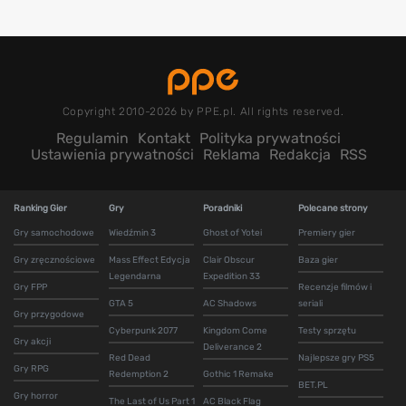
Copyright 2010-2026 by PPE.pl. All rights reserved.
Regulamin
Kontakt
Polityka prywatności
Ustawienia prywatności
Reklama
Redakcja
RSS
Ranking Gier
Gry
Poradniki
Polecane strony
Gry samochodowe
Wiedźmin 3
Ghost of Yotei
Premiery gier
Gry zręcznościowe
Mass Effect Edycja
Clair Obscur
Baza gier
Legendarna
Expedition 33
Gry FPP
Recenzje filmów i
GTA 5
AC Shadows
seriali
Gry przygodowe
Cyberpunk 2077
Kingdom Come
Testy sprzętu
Gry akcji
Deliverance 2
Red Dead
Najlepsze gry PS5
Gry RPG
Redemption 2
Gothic 1 Remake
BET.PL
Gry horror
The Last of Us Part 1
AC Black Flag