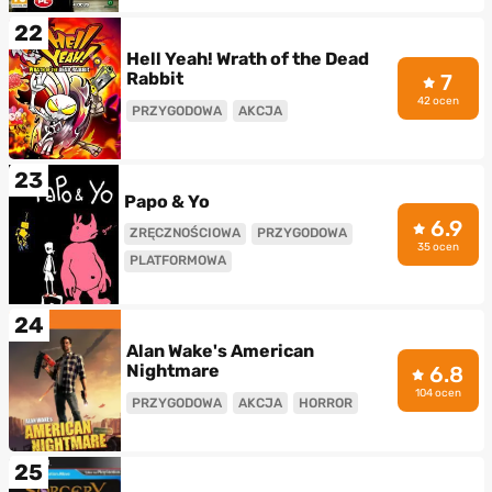
22
Hell Yeah! Wrath of the Dead
Rabbit
7
42 ocen
PRZYGODOWA
AKCJA
23
Papo & Yo
6.9
ZRĘCZNOŚCIOWA
PRZYGODOWA
35 ocen
PLATFORMOWA
24
Alan Wake's American
Nightmare
6.8
104 ocen
PRZYGODOWA
AKCJA
HORROR
25