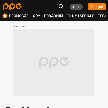
Zaloguj
ierdź
PROMOCJE
GRY
PORADNIKI
FILMY I SERIALE
TECH