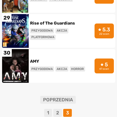
29
Rise of The Guardians
5.3
PRZYGODOWA
AKCJA
22 ocen
PLATFORMOWA
30
AMY
5
PRZYGODOWA
AKCJA
HORROR
47 ocen
POPRZEDNIA
1
2
3