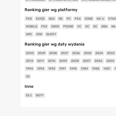
Ranking gier wg platformy
PS5
XSX|S
NS2
NS
PC
PS4
XONE
WII U
STAD
MOBILE
PS2
XBOX
PSONE
VC
GC
DC
GBA
N6
ARC
3DO
QUEST
Ranking gier wg daty wydania
2030
2029
2028
2027
2026
2025
2024
2023
2012
2011
2010
2009
2008
2007
2006
2005
1994
1993
1992
1991
1990
1989
1988
1987
20
Inne
DLC
GOTY