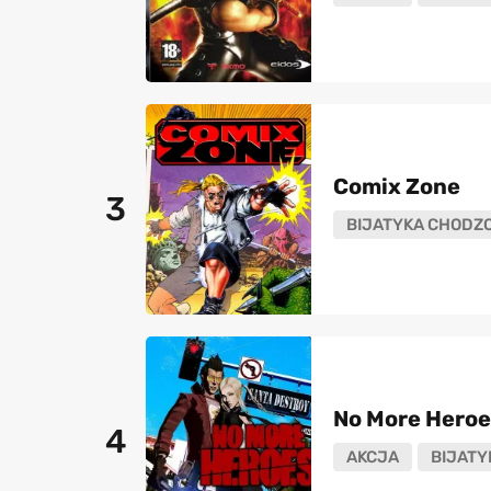
Comix Zone
3
BIJATYKA CHODZ
No More Heroe
4
AKCJA
BIJATY