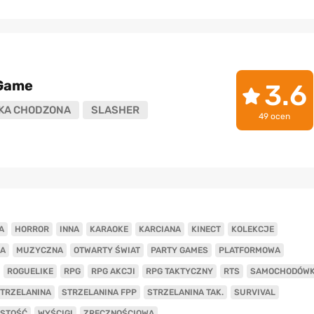
 Game
3.6
KA CHODZONA
SLASHER
49 ocen
A
HORROR
INNA
KARAOKE
KARCIANA
KINECT
KOLEKCJE
A
MUZYCZNA
OTWARTY ŚWIAT
PARTY GAMES
PLATFORMOWA
ROGUELIKE
RPG
RPG AKCJI
RPG TAKTYCZNY
RTS
SAMOCHODÓW
TRZELANINA
STRZELANINA FPP
STRZELANINA TAK.
SURVIVAL
ISTOŚĆ
WYŚCIGI
ZRĘCZNOŚCIOWA