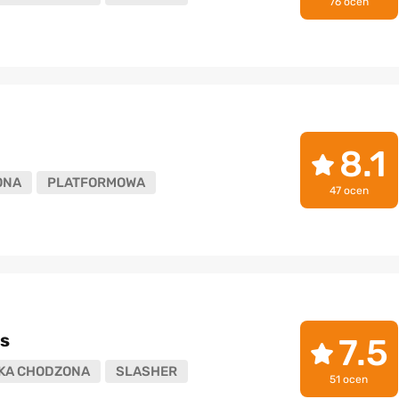
76 ocen
8.1
ONA
PLATFORMOWA
47 ocen
s
7.5
KA CHODZONA
SLASHER
51 ocen