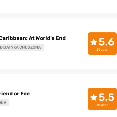
 Caribbean: At World's End
5.6
BIJATYKA CHODZONA
24 ocen
iend or Foe
5.5
ONA
38 ocen