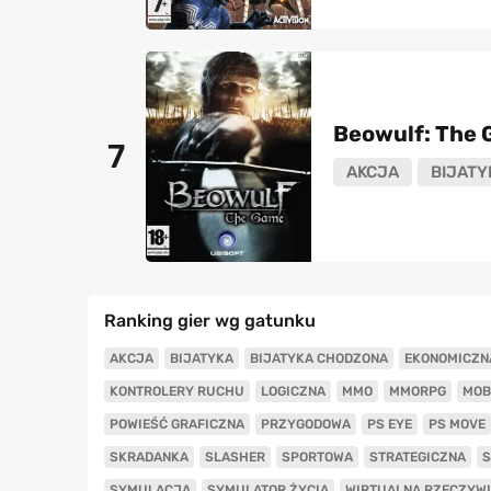
Beowulf: The
7
AKCJA
BIJATY
Ranking gier wg gatunku
AKCJA
BIJATYKA
BIJATYKA CHODZONA
EKONOMICZN
KONTROLERY RUCHU
LOGICZNA
MMO
MMORPG
MOB
POWIEŚĆ GRAFICZNA
PRZYGODOWA
PS EYE
PS MOVE
SKRADANKA
SLASHER
SPORTOWA
STRATEGICZNA
S
SYMULACJA
SYMULATOR ŻYCIA
WIRTUALNA RZECZYW