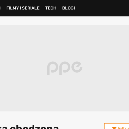
I
FILMY I SERIALE
TECH
BLOGI
yka chodzona
Filtry