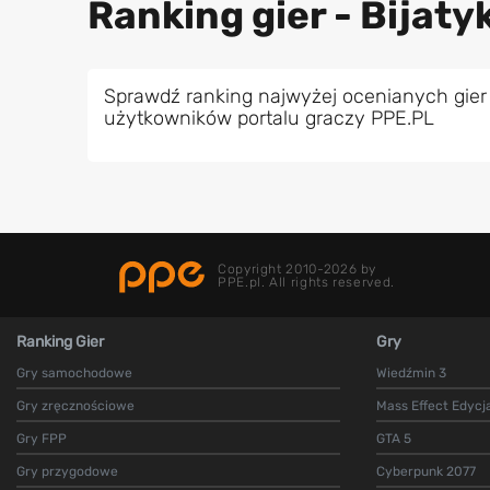
Ranking gier - Bijat
Sprawdź ranking najwyżej ocenianych gier
użytkowników portalu graczy PPE.PL
Copyright 2010-2026 by
PPE.pl. All rights reserved.
Ranking Gier
Gry
Gry samochodowe
Wiedźmin 3
Gry zręcznościowe
Mass Effect Edycj
Gry FPP
GTA 5
Gry przygodowe
Cyberpunk 2077