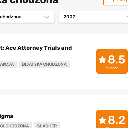
a chodzona
2007
: Ace Attorney Trials and
8.5
AKCJA
BIJATYKA CHODZONA
33 ocen
Sigma
8.2
KA CHODZONA
SLASHER