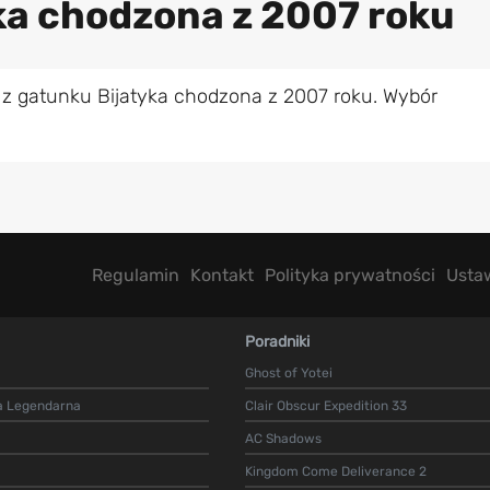
yka chodzona z 2007 roku
 z gatunku Bijatyka chodzona z 2007 roku. Wybór
Regulamin
Kontakt
Polityka prywatności
Usta
Poradniki
Ghost of Yotei
a Legendarna
Clair Obscur Expedition 33
AC Shadows
Kingdom Come Deliverance 2