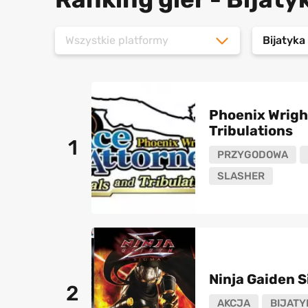
Wszystkie platformy
Bijatyk
Phoenix Wright
Tribulations
1
PRZYGODOWA
SLASHER
Ninja Gaiden 
2
AKCJA
BIJATY