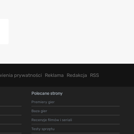
wienia prywatności
Reklama
Redakcja
RSS
Polecane strony
Premiery gier
Baza gier
Recenzje filmów i seriali
Testy sprzętu