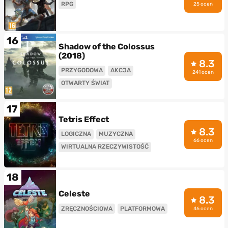
RPG
25 ocen
16
Shadow of the Colossus
(2018)
8.3
PRZYGODOWA
AKCJA
241 ocen
OTWARTY ŚWIAT
17
Tetris Effect
8.3
LOGICZNA
MUZYCZNA
66 ocen
WIRTUALNA RZECZYWISTOŚĆ
18
Celeste
8.3
ZRĘCZNOŚCIOWA
PLATFORMOWA
46 ocen