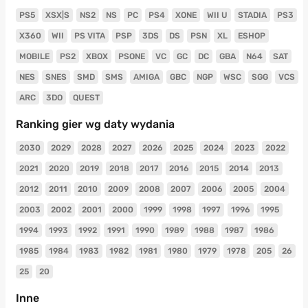
PS5
XSX|S
NS2
NS
PC
PS4
XONE
WII U
STADIA
PS3
X360
WII
PS VITA
PSP
3DS
DS
PSN
XL
ESHOP
MOBILE
PS2
XBOX
PSONE
VC
GC
DC
GBA
N64
SAT
NES
SNES
SMD
SMS
AMIGA
GBC
NGP
WSC
SGG
VCS
ARC
3DO
QUEST
Ranking gier wg daty wydania
2030
2029
2028
2027
2026
2025
2024
2023
2022
2021
2020
2019
2018
2017
2016
2015
2014
2013
2012
2011
2010
2009
2008
2007
2006
2005
2004
2003
2002
2001
2000
1999
1998
1997
1996
1995
1994
1993
1992
1991
1990
1989
1988
1987
1986
1985
1984
1983
1982
1981
1980
1979
1978
205
26
25
20
Inne