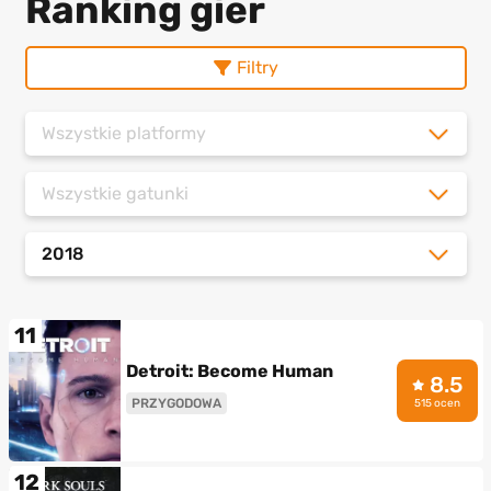
Ranking gier
Filtry
Wszystkie platformy
Wszystkie gatunki
2018
11
Detroit: Become Human
8.5
PRZYGODOWA
515 ocen
12