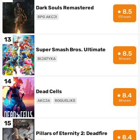
Dark Souls Remastered
8.5
RPG AKCJI
173 ocen
13
Super Smash Bros. Ultimate
8.5
BIJATYKA
50 ocen
14
Dead Cells
8.4
AKCJA
ROGUELIKE
84 ocen
15
Pillars of Eternity 2: Deadfire
8.4