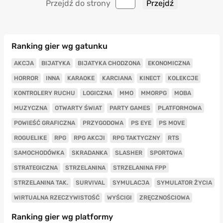
Przejdź do strony
Ranking gier wg gatunku
AKCJA
BIJATYKA
BIJATYKA CHODZONA
EKONOMICZNA
HORROR
INNA
KARAOKE
KARCIANA
KINECT
KOLEKCJE
KONTROLERY RUCHU
LOGICZNA
MMO
MMORPG
MOBA
MUZYCZNA
OTWARTY ŚWIAT
PARTY GAMES
PLATFORMOWA
POWIEŚĆ GRAFICZNA
PRZYGODOWA
PS EYE
PS MOVE
ROGUELIKE
RPG
RPG AKCJI
RPG TAKTYCZNY
RTS
SAMOCHODÓWKA
SKRADANKA
SLASHER
SPORTOWA
STRATEGICZNA
STRZELANINA
STRZELANINA FPP
STRZELANINA TAK.
SURVIVAL
SYMULACJA
SYMULATOR ŻYCIA
WIRTUALNA RZECZYWISTOŚĆ
WYŚCIGI
ZRĘCZNOŚCIOWA
Ranking gier wg platformy