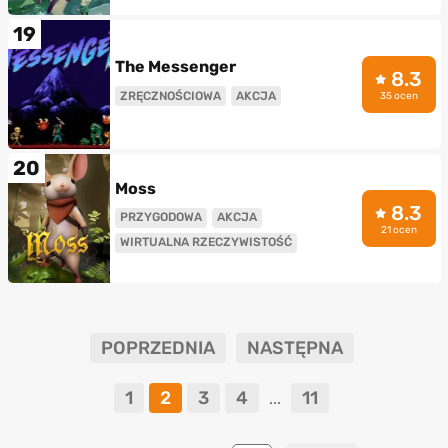
19
The Messenger
8.3
ZRĘCZNOŚCIOWA
AKCJA
35 ocen
20
Moss
8.3
PRZYGODOWA
AKCJA
21 ocen
WIRTUALNA RZECZYWISTOŚĆ
POPRZEDNIA
NASTĘPNA
1
2
3
4
11
...