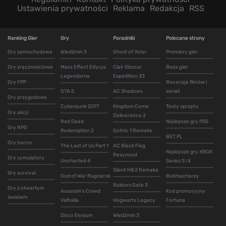
Ustawienia prywatności
Reklama
Redakcja
RSS
Ranking Gier
Gry
Poradniki
Polecane strony
Gry samochodowe
Wiedźmin 3
Ghost of Yotei
Premiery gier
Gry zręcznościowe
Mass Effect Edycja
Clair Obscur
Baza gier
Legendarna
Expedition 33
Gry FPP
Recenzje filmów i
GTA 5
AC Shadows
seriali
Gry przygodowe
Cyberpunk 2077
Kingdom Come
Testy sprzętu
Gry akcji
Deliverance 2
Red Dead
Najlepsze gry PS5
Gry RPG
Redemption 2
Gothic 1 Remake
BET.PL
Gry horror
The Last of Us Part 1
AC Black Flag
Najlepsze gry XBOX
Resynced
Gry symulatory
Uncharted 4
Series S i X
Silent Hill 2 Remake
Gry survival
God of War Ragnarok
Bukmacherzy
Baldurs Gate 3
Gry z otwartym
Assassin's Creed
Kod promocyjny
światem
Valhalla
Hogwarts Legacy
Fortuna
Disco Elysium
Wiedźmin 3