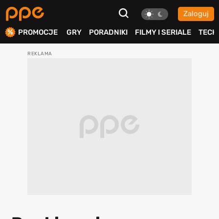
Zaloguj
ierdź
PROMOCJE
GRY
PORADNIKI
FILMY I SERIALE
TECH