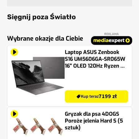
Sięgnij poza Światło
REKLAMA
Wybrane okazje dla Ciebie
Laptop ASUS Zenbook
S16 UM5606GA-SR065W
16" OLED 120Hz Ryzen AI
7 445 32GB RAM 1TB SSD
Windows 11 Home
7199 zł
Kup teraz
Gryzak dla psa 4DOGS
Poroże jelenia Hard S (5
sztuk)