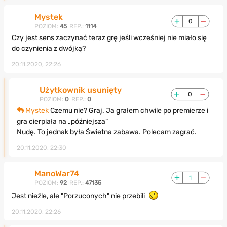
Mystek
0
POZIOM:
45
REP.:
1114
Czy jest sens zaczynać teraz grę jeśli wcześniej nie miało się
do czynienia z dwójką?
20.11.2020, 22:26
Użytkownik usunięty
0
POZIOM:
0
REP.:
0
Mystek
Czemu nie? Graj. Ja grałem chwile po premierze i
gra cierpiała na „późniejsza”
Nudę. To jednak była Świetna zabawa. Polecam zagrać.
20.11.2020, 22:30
ManoWar74
1
POZIOM:
92
REP.:
47135
Jest nieźle, ale "Porzuconych" nie przebili
20.11.2020, 22:26