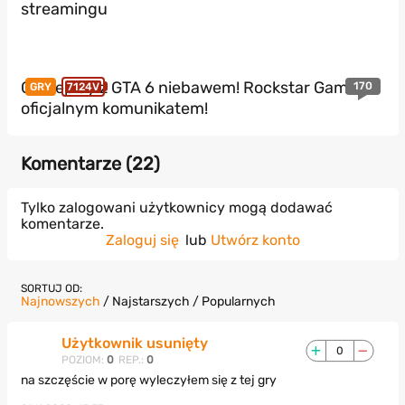
streamingu
Gameplay z GTA 6 niebawem! Rockstar Games z
170
GRY
7124V
oficjalnym komunikatem!
Komentarze (
22
)
Tylko zalogowani użytkownicy mogą dodawać
komentarze.
Zaloguj się
lub
Utwórz konto
SORTUJ OD:
Najnowszych
/
Najstarszych
/
Popularnych
Użytkownik usunięty
0
POZIOM:
0
REP.:
0
na szczęście w porę wyleczyłem się z tej gry