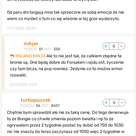
Od paru dni targają mna tak sprzeczne ze sobą emocje że nie
wiem co myśleć o tym co się właśnie w tej grze wydarzyło.
21.11.2020, 00:54
m4yer
0
POZIOM:
51
REP.:
334
ROLAND NINJ4
Ale to nie jest tak, że całkiem zbędne te
bronie są. One będą dobre do Forsaken i rajdu ost. życzenie
czy tam bicza, na pvp rowniez. Jedynie co to można armor
rozwalić.
21.11.2020, 01:11
turbopuszek
0
POZIOM:
56
REP.:
8657
Chętnie bym sprawdził ale nie za taką cenę. Do tego denerwuje
to że Bungie co chwile zmienia poziom światła i np to że
ogrywałem przez 2 tygodnie postać by dobić od 750 do 1030
nic nie znaczy bo teraz zaczynasz od 1050 więc 2 tygodnie w