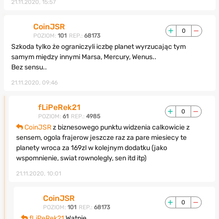
21.11.2020, 15:57
CoinJSR
0
POZIOM:
101
REP.:
68173
Szkoda tylko że ograniczyli iczbę planet wyrzucając tym
samym między innymi Marsa, Mercury, Wenus..
Bez sensu..
21.11.2020, 09:46
fLiPeRek21
0
POZIOM:
61
REP.:
4985
CoinJSR
z biznesowego punktu widzenia calkowicie z
sensem, ogola frajerow jeszcze raz za pare miesiecy te
planety wroca za 169zl w kolejnym dodatku (jako
wspomnienie, swiat rownolegly, sen itd itp)
21.11.2020, 10:01
CoinJSR
0
POZIOM:
101
REP.:
68173
fLiPeRek21
Wątpię..