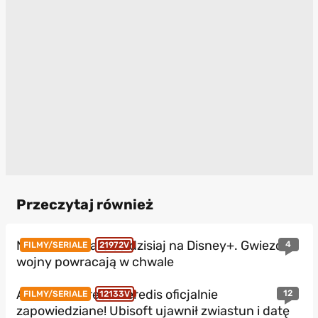
Przeczytaj również
Nowe Star Wars od dzisiaj na Disney+. Gwiezdne
4
FILMY/SERIALE
21972V
wojny powracają w chwale
Assassin’s Creed Heredis oficjalnie
12
FILMY/SERIALE
12133V
zapowiedziane! Ubisoft ujawnił zwiastun i datę