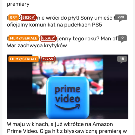
premiery
PlayStation nie wróci do płyt! Sony umieściło
298
GRY
8820V
oficjalny komunikat na pudełkach PS5
Najlepszy thriller wojenny tego roku? Man of
9
FILMY/SERIALE
8538V
War zachwyca krytyków
18
FILMY/SERIALE
7276V
W maju w kinach, a już wkrótce na Amazon
Prime Video. Giga hit z błyskawiczną premierą w