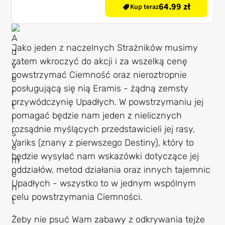
64.99 zł
Kup teraz
Jako jeden z naczelnych Strażników musimy
zatem wkroczyć do akcji i za wszelką cenę
powstrzymać Ciemność oraz nieroztropnie
posługującą się nią Eramis - żądną zemsty
przywódczynię Upadłych. W powstrzymaniu jej
pomagać będzie nam jeden z nielicznych
rozsądnie myślących przedstawicieli jej rasy,
Variks (znany z pierwszego Destiny), który to
będzie wysyłać nam wskazówki dotyczące jej
oddziałów, metod działania oraz innych tajemnic
Upadłych - wszystko to w jednym wspólnym
celu powstrzymania Ciemności.
Żeby nie psuć Wam zabawy z odkrywania tejże