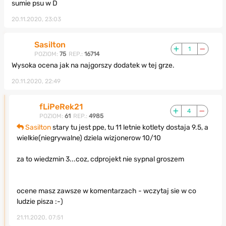
sumie psu w D
20.11.2020, 23:03
Sasilton
1
POZIOM:
75
REP.:
16714
Wysoka ocena jak na najgorszy dodatek w tej grze.
20.11.2020, 22:49
fLiPeRek21
4
POZIOM:
61
REP.:
4985
Sasilton
stary tu jest ppe, tu 11 letnie kotlety dostaja 9.5, a
wielkie(niegrywalne) dziela wizjonerow 10/10
za to wiedzmin 3...coz, cdprojekt nie sypnal groszem
ocene masz zawsze w komentarzach - wczytaj sie w co
ludzie pisza :-)
21.11.2020, 07:51