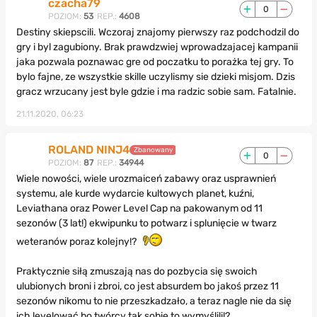
czacha79
0
POZIOM:
53
REP.:
4608
Destiny skiepscili. Wczoraj znajomy pierwszy raz podchodzil do
gry i byl zagubiony. Brak prawdzwiej wprowadzajacej kampanii
jaka pozwala poznawac gre od poczatku to porażka tej gry. To
bylo fajne, ze wszystkie skille uczylismy sie dzieki misjom. Dzis
gracz wrzucany jest byle gdzie i ma radzic sobie sam. Fatalnie.
21.11.2020, 06:23
ROLAND NINJ4
Zbanowany
0
POZIOM:
87
REP.:
34944
Wiele nowości, wiele urozmaiceń zabawy oraz usprawnień
systemu, ale kurde wydarcie kultowych planet, kuźni,
Leviathana oraz Power Level Cap na pakowanym od 11
sezonów (3 lat!) ekwipunku to potwarz i splunięcie w twarz
weteranów poraz kolejny!?
Praktycznie siłą zmuszają nas do pozbycia się swoich
ulubionych broni i zbroi, co jest absurdem bo jakoś przez 11
sezonów nikomu to nie przeszkadzało, a teraz nagle nie da się
ich levelować bo twórcy tak sobie to wymyślili!?