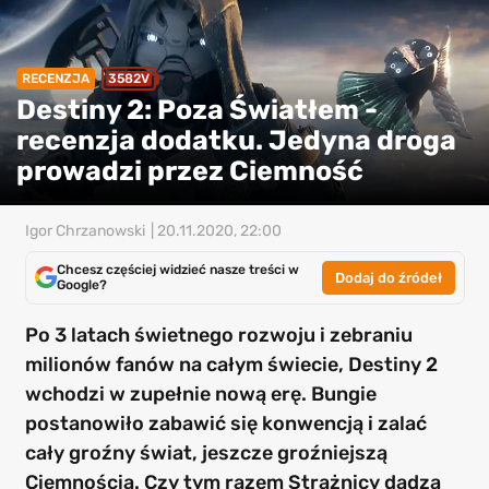
RECENZJA
3582V
Destiny 2: Poza Światłem -
recenzja dodatku. Jedyna droga
prowadzi przez Ciemność
Igor Chrzanowski
| 20.11.2020, 22:00
Chcesz częściej widzieć nasze treści w
Dodaj do źródeł
Google?
Po 3 latach świetnego rozwoju i zebraniu
milionów fanów na całym świecie, Destiny 2
wchodzi w zupełnie nową erę. Bungie
postanowiło zabawić się konwencją i zalać
cały groźny świat, jeszcze groźniejszą
Ciemnością. Czy tym razem Strażnicy dadzą