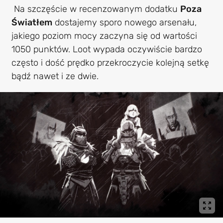
Na szczęście w recenzowanym dodatku
Poza
Światłem
dostajemy sporo nowego arsenału,
jakiego poziom mocy zaczyna się od wartości
1050 punktów. Loot wypada oczywiście bardzo
często i dość prędko przekroczycie kolejną setkę
bądź nawet i ze dwie.