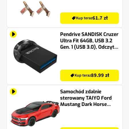
61.7 zł
Kup teraz
Pendrive SANDISK Cruzer
Ultra Fit 64GB, USB 3.2
Gen. 1 (USB 3.0), Odczyt
130 Mb/s Czarny
89.99 zł
Kup teraz
Samochód zdalnie
sterowany TAIYO Ford
Mustang Dark Horse
220030A