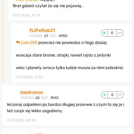
Brat gdzieś czytał że się nie pojawią..
21.11.2020, 10:19
fLiPeRek21
0
POZIOM:
61
REP.:
4985
CoinJSR
przeciez nie powiedza ci tego dzisiaj
wracaja stare bronie, strajki, nawet rajdy z jedynki
wiec i planety wroca tylko ludzie musza za nimi zatesknic
21.11.2020, 11:30
biedronos
0
POZIOM:
65
REP.:
1840
Wczoraj odpaliłem po bardzo długiej przerwie z czym to się je i
też czuje się lekko zagubiony.
21.11.2020, 08:30