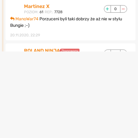
Martinez X
0
POZIOM:
61
REP.:
7728
ManoWar74
Porzuceni byli taki dobrzy że aż nie w stylu
Bungie ;-)
20.11.2020, 22:29
ROLAND NINJ4
Zbanowany
3
POZIOM:
87
REP.:
34944
ManoWar74
Przebić Forsaken, albo The Taken King, sorry
ale to nie ta liga
W ogóle jak się czujesz po zimnym prysznicu w postaci
zablokowanego światła na sprzęcie z sezonów 1-8? Bo ja
mam taki wrukw że bania mała! I jak tutaj teraz grać bez
Hammerheada?
BTW wpadaj częściej na Discorda Mieczu, dzieje się
21.11.2020, 00:58