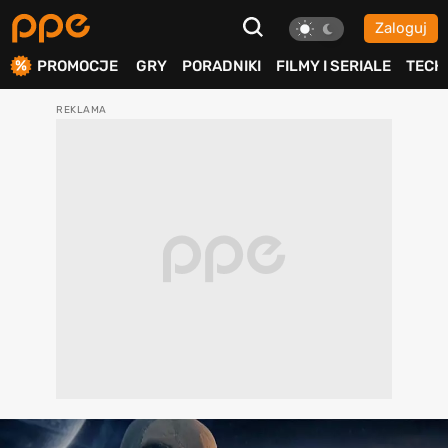
Zaloguj
ierdź
PROMOCJE
GRY
PORADNIKI
FILMY I SERIALE
TECH