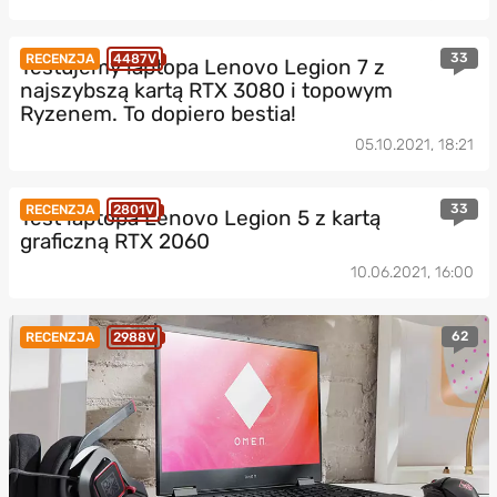
33
RECENZJA
4487V
Testujemy laptopa Lenovo Legion 7 z
najszybszą kartą RTX 3080 i topowym
Ryzenem. To dopiero bestia!
05.10.2021, 18:21
33
RECENZJA
2801V
Test laptopa Lenovo Legion 5 z kartą
graficzną RTX 2060
10.06.2021, 16:00
62
RECENZJA
2988V