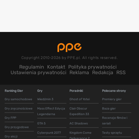
Copyright 2010-2026 by PPE.pl. All rights reserved.
Regulamin
Kontakt
Polityka prywatności
Ustawienia prywatności
Reklama
Redakcja
RSS
Ranking Gier
Gry
Poradniki
Polecane strony
Gry samochodowe
Wiedźmin 3
Ghost of Yotei
Premiery gier
Gry zręcznościowe
Mass Effect Edycja
Clair Obscur
Baza gier
Legendarna
Expedition 33
Gry FPP
Recenzje filmów i
GTA 5
AC Shadows
seriali
Gry przygodowe
Cyberpunk 2077
Kingdom Come
Testy sprzętu
Gry akcji
Deliverance 2