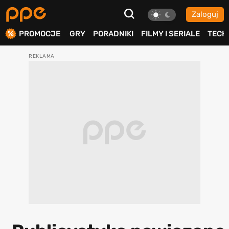
Zaloguj
ierdź
PROMOCJE
GRY
PORADNIKI
FILMY I SERIALE
TECH