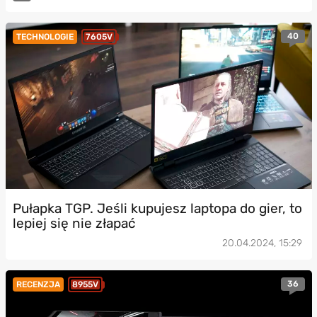
40
TECHNOLOGIE
7605V
Pułapka TGP. Jeśli kupujesz laptopa do gier, to
lepiej się nie złapać
20.04.2024, 15:29
36
RECENZJA
8955V