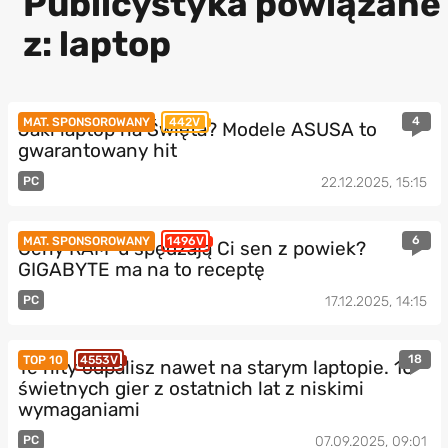
Publicystyka powiązane
z: laptop
4
MAT. SPONSOROWANY
442V
Jaki laptop na Święta? Modele ASUSA to
gwarantowany hit
PC
22.12.2025, 15:15
6
MAT. SPONSOROWANY
1496V
Ceny RAM-u spędzają Ci sen z powiek?
GIGABYTE ma na to receptę
PC
17.12.2025, 14:15
18
TOP 10
4553V
Te hity odpalisz nawet na starym laptopie. 10
świetnych gier z ostatnich lat z niskimi
wymaganiami
PC
07.09.2025, 09:01