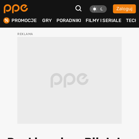
Zaloguj
ierdź
PROMOCJE
GRY
PORADNIKI
FILMY I SERIALE
TECH