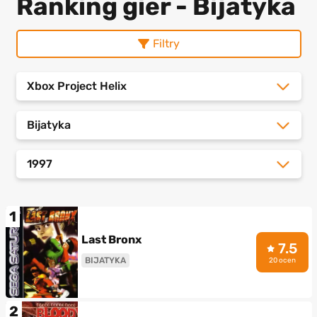
Ranking gier - Bijatyka
Filtry
Xbox Project Helix
Bijatyka
1997
1
Last Bronx
7.5
BIJATYKA
20 ocen
2