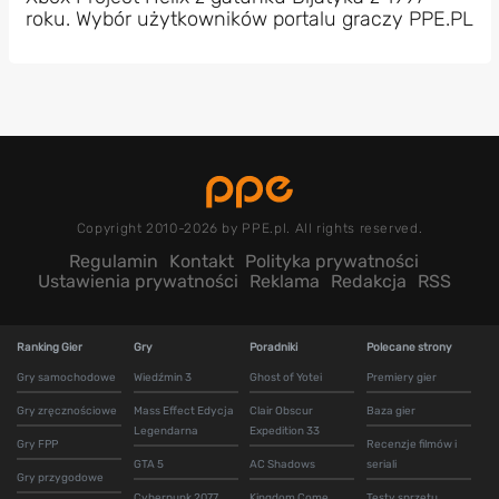
roku. Wybór użytkowników portalu graczy PPE.PL
Copyright 2010-2026 by PPE.pl. All rights reserved.
Regulamin
Kontakt
Polityka prywatności
Ustawienia prywatności
Reklama
Redakcja
RSS
Ranking Gier
Gry
Poradniki
Polecane strony
Gry samochodowe
Wiedźmin 3
Ghost of Yotei
Premiery gier
Gry zręcznościowe
Mass Effect Edycja
Clair Obscur
Baza gier
Legendarna
Expedition 33
Gry FPP
Recenzje filmów i
GTA 5
AC Shadows
seriali
Gry przygodowe
Cyberpunk 2077
Kingdom Come
Testy sprzętu