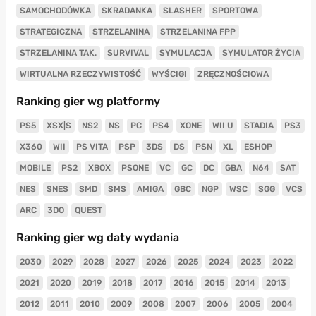
SAMOCHODÓWKA
SKRADANKA
SLASHER
SPORTOWA
STRATEGICZNA
STRZELANINA
STRZELANINA FPP
STRZELANINA TAK.
SURVIVAL
SYMULACJA
SYMULATOR ŻYCIA
WIRTUALNA RZECZYWISTOŚĆ
WYŚCIGI
ZRĘCZNOŚCIOWA
Ranking gier wg platformy
PS5
XSX|S
NS2
NS
PC
PS4
XONE
WII U
STADIA
PS3
X360
WII
PS VITA
PSP
3DS
DS
PSN
XL
ESHOP
MOBILE
PS2
XBOX
PSONE
VC
GC
DC
GBA
N64
SAT
NES
SNES
SMD
SMS
AMIGA
GBC
NGP
WSC
SGG
VCS
ARC
3DO
QUEST
Ranking gier wg daty wydania
2030
2029
2028
2027
2026
2025
2024
2023
2022
2021
2020
2019
2018
2017
2016
2015
2014
2013
2012
2011
2010
2009
2008
2007
2006
2005
2004