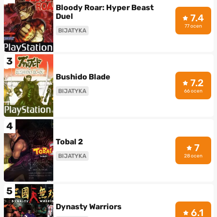
Bloody Roar: Hyper Beast
Duel
7.4
77 ocen
BIJATYKA
3
Bushido Blade
7.2
BIJATYKA
66 ocen
4
Tobal 2
7
BIJATYKA
28 ocen
5
Dynasty Warriors
6.1