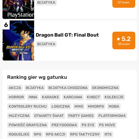
BIJATYKA
27 ocen
6
Dragon Ball GT: Final Bout
5.2
BIJATYKA
33 ocen
Ranking gier wg gatunku
AKCJA
BIJATYKA
BIJATYKA CHODZONA
EKONOMICZNA
HORROR
INNA
KARAOKE
KARCIANA
KINECT
KOLEKCJE
KONTROLERY RUCHU
LOGICZNA
MMO
MMORPG
MOBA
MUZYCZNA
OTWARTY ŚWIAT
PARTY GAMES
PLATFORMOWA
POWIEŚĆ GRAFICZNA
PRZYGODOWA
PS EYE
PS MOVE
ROGUELIKE
RPG
RPG AKCJI
RPG TAKTYCZNY
RTS