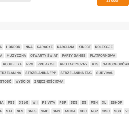
33 ocen
A
HORROR
INNA
KARAOKE
KARCIANA
KINECT
KOLEKCJE
A
MUZYCZNA
OTWARTY ŚWIAT
PARTY GAMES
PLATFORMOWA
ROGUELIKE
RPG
RPG AKCJI
RPG TAKTYCZNY
RTS
SAMOCHODÓW
TRZELANINA
STRZELANINA FPP
STRZELANINA TAK.
SURVIVAL
ISTOŚĆ
WYŚCIGI
ZRĘCZNOŚCIOWA
IA
PS3
X360
WII
PS VITA
PSP
3DS
DS
PSN
XL
ESHOP
4
SAT
NES
SNES
SMD
SMS
AMIGA
GBC
NGP
WSC
SGG
V