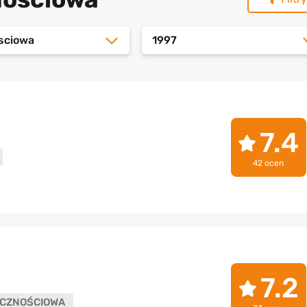
sciowa
1997
7.4
42 ocen
7.2
CZNOŚCIOWA