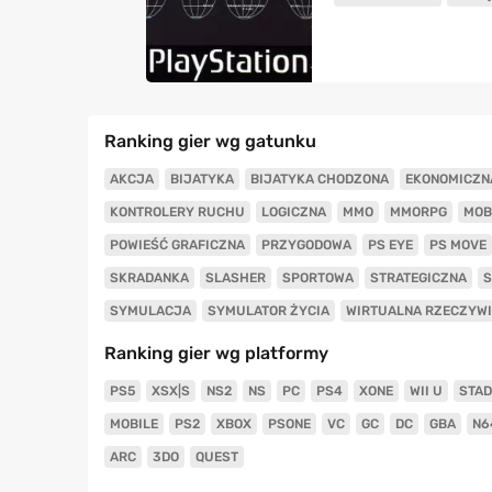
Ranking gier wg gatunku
AKCJA
BIJATYKA
BIJATYKA CHODZONA
EKONOMICZN
KONTROLERY RUCHU
LOGICZNA
MMO
MMORPG
MOB
POWIEŚĆ GRAFICZNA
PRZYGODOWA
PS EYE
PS MOVE
SKRADANKA
SLASHER
SPORTOWA
STRATEGICZNA
S
SYMULACJA
SYMULATOR ŻYCIA
WIRTUALNA RZECZYW
Ranking gier wg platformy
PS5
XSX|S
NS2
NS
PC
PS4
XONE
WII U
STAD
MOBILE
PS2
XBOX
PSONE
VC
GC
DC
GBA
N6
ARC
3DO
QUEST