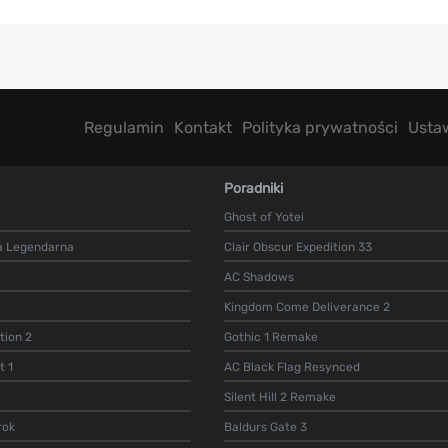
Regulamin
Kontakt
Polityka prywatności
Usta
Poradniki
Ghost of Yotei
a Legendarna
Clair Obscur Expedition 33
AC Shadows
Kingdom Come Deliverance 2
ion 2
Gothic 1 Remake
t 1
AC Black Flag Resynced
Silent Hill 2 Remake
rok
Baldurs Gate 3