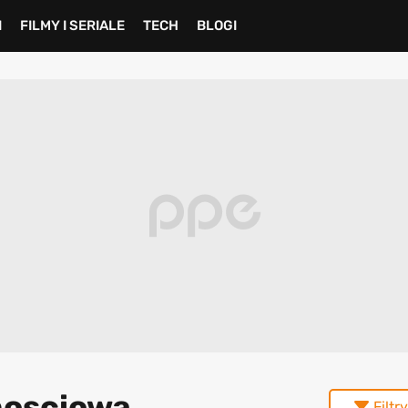
I
FILMY I SERIALE
TECH
BLOGI
nosciowa
Filtry