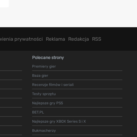
wienia prywatności
Reklama
Redakcja
RSS
Polecane strony
Premiery gier
Baza gier
Recenzje filmów i seriali
Testy sprzętu
Najlepsze gry PS5
BET.PL
Najlepsze gry XBOX Series S i X
Bukmacherzy