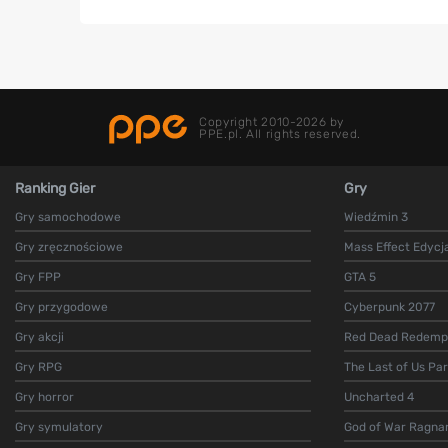
Copyright 2010-2026 by
PPE.pl. All rights reserved.
Ranking Gier
Gry
Gry samochodowe
Wiedźmin 3
Gry zręcznościowe
Mass Effect Edycj
Gry FPP
GTA 5
Gry przygodowe
Cyberpunk 2077
Gry akcji
Red Dead Redempt
Gry RPG
The Last of Us Par
Gry horror
Uncharted 4
Gry symulatory
God of War Ragna