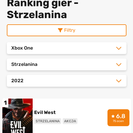
Ranking gier -
Strzelanina
Filtry
Xbox One
Strzelanina
2022
1
Evil West
6.8
STRZELANINA
AKCJA
75 ocen