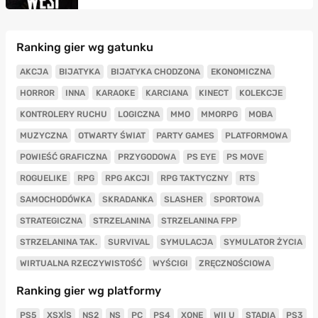
Ranking gier wg gatunku
AKCJA
BIJATYKA
BIJATYKA CHODZONA
EKONOMICZNA
HORROR
INNA
KARAOKE
KARCIANA
KINECT
KOLEKCJE
KONTROLERY RUCHU
LOGICZNA
MMO
MMORPG
MOBA
MUZYCZNA
OTWARTY ŚWIAT
PARTY GAMES
PLATFORMOWA
POWIEŚĆ GRAFICZNA
PRZYGODOWA
PS EYE
PS MOVE
ROGUELIKE
RPG
RPG AKCJI
RPG TAKTYCZNY
RTS
SAMOCHODÓWKA
SKRADANKA
SLASHER
SPORTOWA
STRATEGICZNA
STRZELANINA
STRZELANINA FPP
STRZELANINA TAK.
SURVIVAL
SYMULACJA
SYMULATOR ŻYCIA
WIRTUALNA RZECZYWISTOŚĆ
WYŚCIGI
ZRĘCZNOŚCIOWA
Ranking gier wg platformy
PS5
XSX|S
NS2
NS
PC
PS4
XONE
WII U
STADIA
PS3