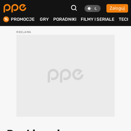
Zaloguj
ierdź
PROMOCJE
GRY
PORADNIKI
FILMY I SERIALE
TECH