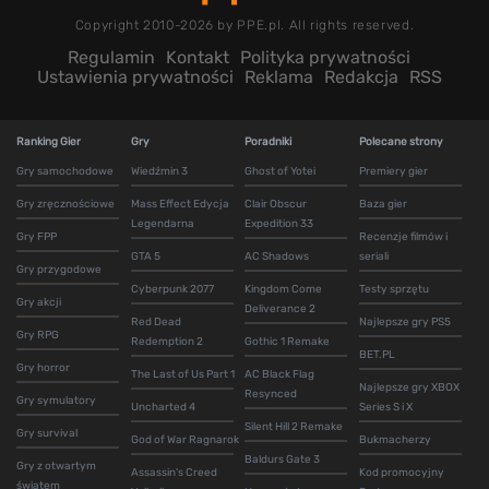
Copyright 2010-2026 by PPE.pl. All rights reserved.
Regulamin
Kontakt
Polityka prywatności
Ustawienia prywatności
Reklama
Redakcja
RSS
Ranking Gier
Gry
Poradniki
Polecane strony
Gry samochodowe
Wiedźmin 3
Ghost of Yotei
Premiery gier
Gry zręcznościowe
Mass Effect Edycja
Clair Obscur
Baza gier
Legendarna
Expedition 33
Gry FPP
Recenzje filmów i
GTA 5
AC Shadows
seriali
Gry przygodowe
Cyberpunk 2077
Kingdom Come
Testy sprzętu
Gry akcji
Deliverance 2
Red Dead
Najlepsze gry PS5
Gry RPG
Redemption 2
Gothic 1 Remake
BET.PL
Gry horror
The Last of Us Part 1
AC Black Flag
Najlepsze gry XBOX
Resynced
Gry symulatory
Uncharted 4
Series S i X
Silent Hill 2 Remake
Gry survival
God of War Ragnarok
Bukmacherzy
Baldurs Gate 3
Gry z otwartym
Assassin's Creed
Kod promocyjny
światem